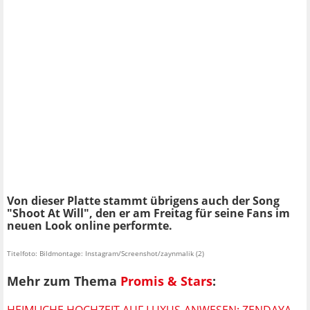
Von dieser Platte stammt übrigens auch der Song
"Shoot At Will", den er am Freitag für seine Fans im
neuen Look online performte.
Titelfoto: Bildmontage: Instagram/Screenshot/zaynmalik (2)
Mehr zum Thema
Promis & Stars
:
HEIMLICHE HOCHZEIT AUF LUXUS-ANWESEN: ZENDAYA