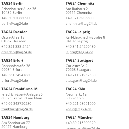
TAG24 Berlin
TAG24 Chemnitz
Schönhauser Allee 36
Am Rathaus 2
10435 Berlin
09111 Chemnitz
+49 30 120880900
+49 371 6906600
berlin@tag24.de
chemnitz@tag24.de
TAG24 Dresden
TAG24 Leipzig
Ostra-Allee 18
Karl-Liebknecht-Straße 8
01067 Dresden
04107 Leipzig
+49 351 888-2424
+49 341 24250430
dresden@tag24.de
leipzig@tag24.de
TAG24 Erfurt
TAG24 Stuttgart
Bahnhofstraße 38
Curiestraße 2
99084 Erfurt
70563 Stuttgart
+49 361 34947880
+49 711 21952530
erfurt@tag24.de
stuttgart@tag24.de
TAG24 Frankfurt a. M.
TAG24 Köln
Friedrich-Ebert-Anlage 36
Neumarkt 1a
60325 Frankfurt am Main
50667 Köln
+49 69 348750580
+49 221 98651990
frankfurt@tag24.de
koeln@tag24.de
TAG24 Hamburg
TAG24 München
Am Sandtorkai 77
+49 89 215390320
20457 Hamburg
muenchen@tag24.de