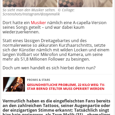
So sieht man den Musiker selten. ©
Collage:
Screenshots/Instagram/@zaynmalik
Dort hatte ein
Musiker
nämlich eine A-capella-Version
seines Songs geteilt – und war dabei kaum
wiederzuerkennen.
Statt eines lässigen Dreitagebartes und des
normalerweise so akkuraten Kurzhaarschnitts, setzte
sich der Künstler nämlich mit wilden Locken und einem
langen Vollbart vor Mikrofon und Kamera, um seine
mehr als 51,8 Millionen Follower zu besingen.
Doch um wen handelt es sich hierbei denn nun?
PROMIS & STARS
GESUNDHEITLICHE PROBLEME, 22 KILO WEG: TV-
STAR BERND STELTER MUSS OPERIERT WERDEN
Vermutlich haben es die eingefleischten Fans bereits
an den zahlreichen Tattoos, seiner Augenpartie oder
der einzigartigen Stimme erkannt: Tatsächlich singt
hier kein geringerer, als Zayn Malik (31) – ehemaliges