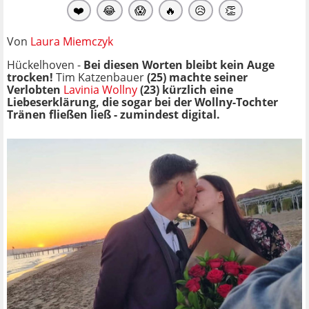
❤️
😂
😱
🔥
😥
👏
Von
Laura Miemczyk
Hückelhoven -
Bei diesen Worten bleibt kein Auge
trocken!
Tim Katzenbauer
(25) machte seiner
Verlobten
Lavinia Wollny
(23) kürzlich eine
Liebeserklärung, die sogar bei der Wollny-Tochter
Tränen fließen ließ - zumindest digital.