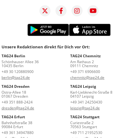
Unsere Redaktionen direkt für Dich vor Ort:
TAG24 Berlin
TAG24 Chemnitz
Schönhauser Allee 36
Am Rathaus 2
10435 Berlin
09111 Chemnitz
+49 30 120880900
+49 371 6906600
berlin@tag24.de
chemnitz@tag24.de
TAG24 Dresden
TAG24 Leipzig
Ostra-Allee 18
Karl-Liebknecht-Straße 8
01067 Dresden
04107 Leipzig
+49 351 888-2424
+49 341 24250430
dresden@tag24.de
leipzig@tag24.de
TAG24 Erfurt
TAG24 Stuttgart
Bahnhofstraße 38
Curiestraße 2
99084 Erfurt
70563 Stuttgart
+49 361 34947880
+49 711 21952530