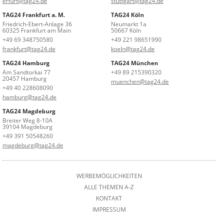
erfurt@tag24.de
stuttgart@tag24.de
TAG24 Frankfurt a. M.
TAG24 Köln
Friedrich-Ebert-Anlage 36
Neumarkt 1a
60325 Frankfurt am Main
50667 Köln
+49 69 348750580
+49 221 98651990
frankfurt@tag24.de
koeln@tag24.de
TAG24 Hamburg
TAG24 München
Am Sandtorkai 77
+49 89 215390320
20457 Hamburg
muenchen@tag24.de
+49 40 228608090
hamburg@tag24.de
TAG24 Magdeburg
Breiter Weg 8-10A
39104 Magdeburg
+49 391 50548260
magdeburg@tag24.de
WERBEMÖGLICHKEITEN
ALLE THEMEN A-Z
KONTAKT
IMPRESSUM