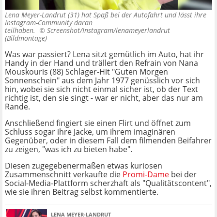
Lena Meyer-Landrut (31) hat Spaß bei der Autofahrt und lässt ihre
Instagram-Community daran
teilhaben. ©
Screenshot/Instagram/lenameyerlandrut
(Bildmontage)
Was war passiert? Lena sitzt gemütlich im Auto, hat ihr
Handy in der Hand und trällert den Refrain von Nana
Mouskouris (88) Schlager-Hit "Guten Morgen
Sonnenschein" aus dem Jahr 1977 genüsslich vor sich
hin, wobei sie sich nicht einmal sicher ist, ob der Text
richtig ist, den sie singt - war er nicht, aber das nur am
Rande.
Anschließend fingiert sie einen Flirt und öffnet zum
Schluss sogar ihre Jacke, um ihrem imaginären
Gegenüber, oder in diesem Fall dem filmenden Beifahrer
zu zeigen, "was ich zu bieten habe".
Diesen zugegebenermaßen etwas kuriosen
Zusammenschnitt verkaufte die
Promi-Dame
bei der
Social-Media-Plattform scherzhaft als "Qualitätscontent",
wie sie ihren Beitrag selbst kommentierte.
LENA MEYER-LANDRUT