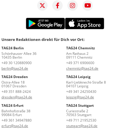
Unsere Redaktionen direkt für Dich vor Ort:
TAG24 Berlin
TAG24 Chemnitz
Schönhauser Allee 36
Am Rathaus 2
10435 Berlin
09111 Chemnitz
+49 30 120880900
+49 371 6906600
berlin@tag24.de
chemnitz@tag24.de
TAG24 Dresden
TAG24 Leipzig
Ostra-Allee 18
Karl-Liebknecht-Straße 8
01067 Dresden
04107 Leipzig
+49 351 888-2424
+49 341 24250430
dresden@tag24.de
leipzig@tag24.de
TAG24 Erfurt
TAG24 Stuttgart
Bahnhofstraße 38
Curiestraße 2
99084 Erfurt
70563 Stuttgart
+49 361 34947880
+49 711 21952530
erfurt@tag24.de
stuttgart@tag24.de