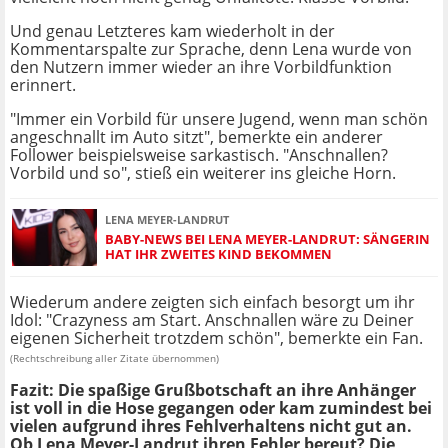
Und genau Letzteres kam wiederholt in der
Kommentarspalte zur Sprache, denn Lena wurde von
den Nutzern immer wieder an ihre Vorbildfunktion
erinnert.
"Immer ein Vorbild für unsere Jugend, wenn man schön
angeschnallt im Auto sitzt", bemerkte ein anderer
Follower beispielsweise sarkastisch. "Anschnallen?
Vorbild und so", stieß ein weiterer ins gleiche Horn.
LENA MEYER-LANDRUT
BABY-NEWS BEI LENA MEYER-LANDRUT: SÄNGERIN
HAT IHR ZWEITES KIND BEKOMMEN
Wiederum andere zeigten sich einfach besorgt um ihr
Idol: "Crazyness am Start. Anschnallen wäre zu Deiner
eigenen Sicherheit trotzdem schön", bemerkte ein Fan.
(Rechtschreibung aller Zitate übernommen)
Fazit: Die spaßige Grußbotschaft an ihre Anhänger
ist voll in die Hose gegangen oder kam zumindest bei
vielen aufgrund ihres Fehlverhaltens nicht gut an.
Ob Lena Meyer-Landrut ihren Fehler bereut? Die