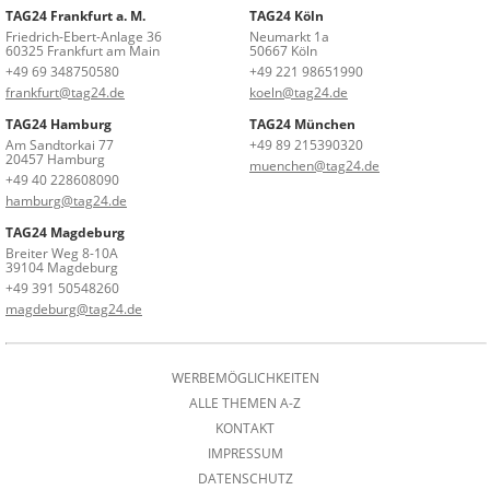
TAG24 Frankfurt a. M.
TAG24 Köln
Friedrich-Ebert-Anlage 36
Neumarkt 1a
60325 Frankfurt am Main
50667 Köln
+49 69 348750580
+49 221 98651990
frankfurt@tag24.de
koeln@tag24.de
TAG24 Hamburg
TAG24 München
Am Sandtorkai 77
+49 89 215390320
20457 Hamburg
muenchen@tag24.de
+49 40 228608090
hamburg@tag24.de
TAG24 Magdeburg
Breiter Weg 8-10A
39104 Magdeburg
+49 391 50548260
magdeburg@tag24.de
WERBEMÖGLICHKEITEN
ALLE THEMEN A-Z
KONTAKT
IMPRESSUM
DATENSCHUTZ