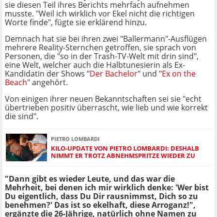
sie diesen Teil ihres Berichts mehrfach aufnehmen
musste. "Weil ich wirklich vor Ekel nicht die richtigen
Worte finde", fügte sie erklärend hinzu.
Demnach hat sie bei ihren zwei "Ballermann"-Ausflügen
mehrere Reality-Sternchen getroffen, sie sprach von
Personen, die "so in der Trash-TV-Welt mit drin sind",
eine Welt, welcher auch die Halbtunesierin als Ex-
Kandidatin der Shows "
Der Bachelor
" und "
Ex on the
Beach
" angehört.
Von einigen ihrer neuen Bekanntschaften sei sie "echt
übertrieben positiv überrascht, wie lieb und wie korrekt
die sind".
PIETRO LOMBARDI
KILO-UPDATE VON PIETRO LOMBARDI: DESHALB
NIMMT ER TROTZ ABNEHMSPRITZE WIEDER ZU
"Dann gibt es wieder Leute, und das war die
Mehrheit, bei denen ich mir wirklich denke: 'Wer bist
Du eigentlich, dass Du Dir rausnimmst, Dich so zu
benehmen?' Das ist so ekelhaft, diese Arroganz!",
ergänzte die 26-Jährige, natürlich ohne Namen zu