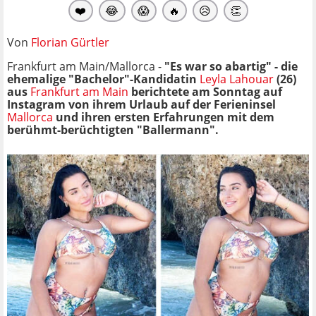
❤️
😂
😱
🔥
😥
👏
Von
Florian Gürtler
Frankfurt am Main/Mallorca -
"Es war so abartig" - die
ehemalige "Bachelor"-Kandidatin
Leyla Lahouar
(26)
aus
Frankfurt am Main
berichtete am Sonntag auf
Instagram von ihrem Urlaub auf der Ferieninsel
Mallorca
und ihren ersten Erfahrungen mit dem
berühmt-berüchtigten "Ballermann".