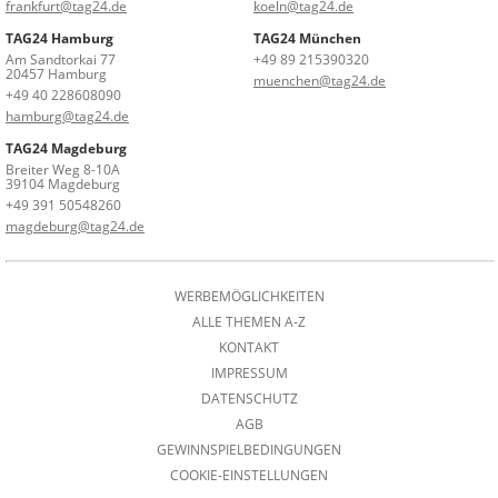
frankfurt@tag24.de
koeln@tag24.de
TAG24 Hamburg
TAG24 München
Am Sandtorkai 77
+49 89 215390320
20457 Hamburg
muenchen@tag24.de
+49 40 228608090
hamburg@tag24.de
TAG24 Magdeburg
Breiter Weg 8-10A
39104 Magdeburg
+49 391 50548260
magdeburg@tag24.de
WERBEMÖGLICHKEITEN
ALLE THEMEN A-Z
KONTAKT
IMPRESSUM
DATENSCHUTZ
AGB
GEWINNSPIELBEDINGUNGEN
COOKIE-EINSTELLUNGEN