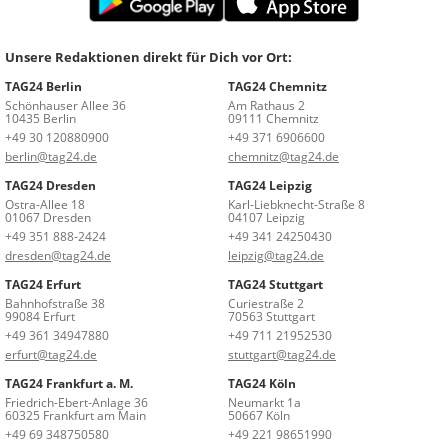
Unsere Redaktionen direkt für Dich vor Ort:
TAG24 Berlin
TAG24 Chemnitz
Schönhauser Allee 36
Am Rathaus 2
10435 Berlin
09111 Chemnitz
+49 30 120880900
+49 371 6906600
berlin@tag24.de
chemnitz@tag24.de
TAG24 Dresden
TAG24 Leipzig
Ostra-Allee 18
Karl-Liebknecht-Straße 8
01067 Dresden
04107 Leipzig
+49 351 888-2424
+49 341 24250430
dresden@tag24.de
leipzig@tag24.de
TAG24 Erfurt
TAG24 Stuttgart
Bahnhofstraße 38
Curiestraße 2
99084 Erfurt
70563 Stuttgart
+49 361 34947880
+49 711 21952530
erfurt@tag24.de
stuttgart@tag24.de
TAG24 Frankfurt a. M.
TAG24 Köln
Friedrich-Ebert-Anlage 36
Neumarkt 1a
60325 Frankfurt am Main
50667 Köln
+49 69 348750580
+49 221 98651990