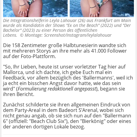
Die Integrationshelferin Leyla Lahouar (26) aus Frankfurt am Main
wurde als Kandidatin der Shows "Ex on the Beach" (2022) und "Der
Bachelor" (2023) zu einer Person des öffentlichen
Lebens. ©
Montage: Screenshot/Instagram/leylalahouar
Die 158 Zentimeter große Halbtunesierin wandte sich
mit mehreren Storys an ihre mehr als 41.000 Follower
auf der Foto-Plattform.
"So, Ihr Lieben, heute ist unser vorletzter Tag hier auf
Mallorca, und ich dachte, ich gebe Euch mal ein
Feedback, vor allem bezüglich des 'Ballermanns', weil ich
ja echt ein bisschen Angst davor hatte, wie das sein
wird" (
Formulierung redaktionell angepasst
), begann sie
ihren Bericht.
Zunächst schilderte sie ihren allgemeinen Eindruck von
dem Party-Areal in dem Badeort S’Arenal, wobei sich
nicht genau angab, ob sie sich nun auf den "Ballermann
6" (offiziell: "Beach Club Six"), den "Bierkönig" oder eines
der anderen dortigen Lokale bezog.