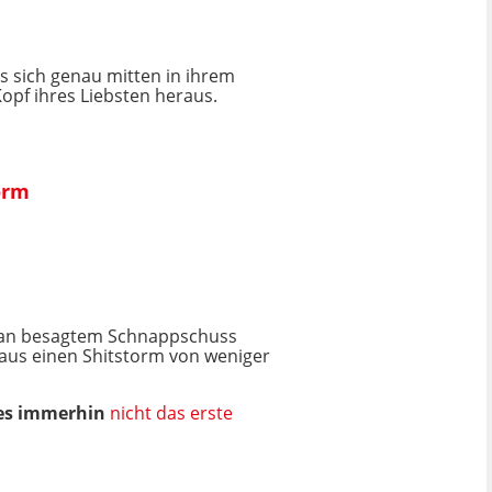
es sich genau mitten in ihrem
opf ihres Liebsten heraus.
orm
tik an besagtem Schnappschuss
aus einen Shitstorm von weniger
 es immerhin
nicht das erste