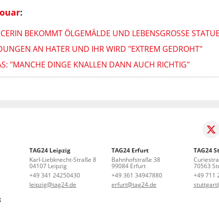
houar
:
ENCERIN BEKOMMT ÖLGEMÄLDE UND LEBENSGROSSE STATUE
LADUNGEN AN HATER UND IHR WIRD "EXTREM GEDROHT"
AS: "MANCHE DINGE KNALLEN DANN AUCH RICHTIG"
TAG24 Leipzig
TAG24 Erfurt
TAG24 St
Karl-Liebknecht-Straße 8
Bahnhofstraße 38
Curiestr
04107 Leipzig
99084 Erfurt
70563 Stu
+49 341 24250430
+49 361 34947880
+49 711 
leipzig@tag24.de
erfurt@tag24.de
stuttgar
g