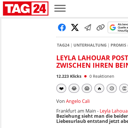
TAG24
UNTERHALTUNG
PROMIS 
LEYLA LAHOUAR POST
ZWISCHEN IHREN BEI
12.223
Klicks
0
Reaktionen
❤️
😂
😱
🔥
😥
👏
Von
Angelo Cali
Frankfurt am Main -
Leyla Lahoua
Beziehung sieht man die beiden 
Liebesurlaub entstand jetzt ab