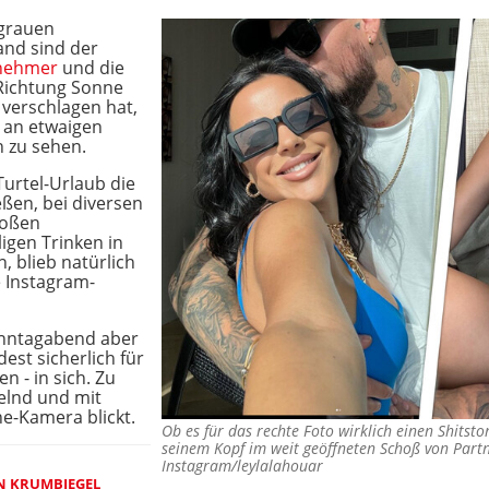
 grauen
and sind der
lnehmer
und die
Richtung Sonne
 verschlagen hat,
 an etwaigen
n zu sehen.
urtel-Urlaub die
ßen, bei diversen
roßen
igen Trinken in
, blieb natürlich
e Instagram-
onntagabend aber
est sicherlich für
 - in sich. Zu
helnd und mit
e-Kamera blickt.
Ob es für das rechte Foto wirklich einen Shitsto
seinem Kopf im weit geöffneten Schoß von Part
Instagram/leylalahouar
N KRUMBIEGEL