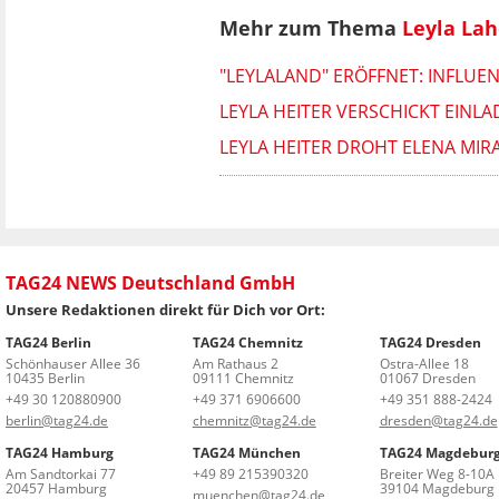
Mehr zum Thema
Leyla La
"LEYLALAND" ERÖFFNET: INFLU
LEYLA HEITER VERSCHICKT EIN
LEYLA HEITER DROHT ELENA MIR
TAG24 NEWS Deutschland GmbH
Unsere Redaktionen direkt für Dich vor Ort:
TAG24 Berlin
TAG24 Chemnitz
TAG24 Dresden
Schönhauser Allee 36
Am Rathaus 2
Ostra-Allee 18
10435 Berlin
09111 Chemnitz
01067 Dresden
+49 30 120880900
+49 371 6906600
+49 351 888-2424
berlin@tag24.de
chemnitz@tag24.de
dresden@tag24.de
TAG24 Hamburg
TAG24 München
TAG24 Magdebur
Am Sandtorkai 77
+49 89 215390320
Breiter Weg 8-10A
20457 Hamburg
39104 Magdeburg
muenchen@tag24.de