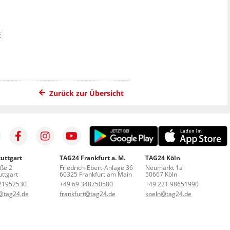
Zurück zur Übersicht
uttgart
TAG24 Frankfurt a. M.
TAG24 Köln
aße 2
Friedrich-Ebert-Anlage 36
Neumarkt 1a
ttgart
60325 Frankfurt am Main
50667 Köln
21952530
+49 69 348750580
+49 221 98651990
t@tag24.de
frankfurt@tag24.de
koeln@tag24.de