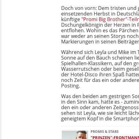
Doch von vorn: Dem tristen und
einsetzenden Herbst in Deutschl
künftige
"Promi Big Brother"-Tei
Dschungelkönigin der Herzen in 
entflohen. Wohin es das Pärchen
war weder an seinen Storys noch
Markierungen in seinen Beiträge
Während sich Leyla und Mike im T
Sonne auf den Bauch scheinen lie
Spielhallen-Klassikern, auf den g
Wasserrutschen oder beim gesell
der Hotel-Disco ihren Spaß hatten
noch Zeit für das ein oder ander
Posting.
Was den beiden am gestrigen S
in den Sinn kam, hatte es - zumind
den ein oder anderen Zeitgenossen
sehen ist Leyla, wie sie leicht läc
geneigtem Kopf in die Smartphon
PROMIS & STARS
"PRINZEN"-FRONTMAN