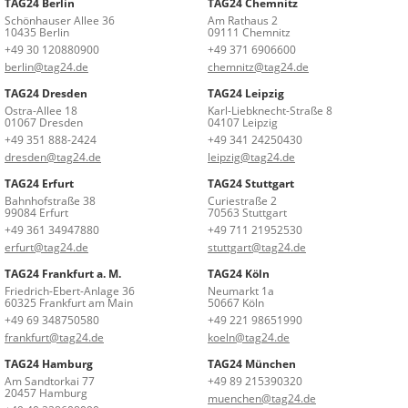
TAG24 Berlin
TAG24 Chemnitz
Schönhauser Allee 36
Am Rathaus 2
10435 Berlin
09111 Chemnitz
+49 30 120880900
+49 371 6906600
berlin@tag24.de
chemnitz@tag24.de
TAG24 Dresden
TAG24 Leipzig
Ostra-Allee 18
Karl-Liebknecht-Straße 8
01067 Dresden
04107 Leipzig
+49 351 888-2424
+49 341 24250430
dresden@tag24.de
leipzig@tag24.de
TAG24 Erfurt
TAG24 Stuttgart
Bahnhofstraße 38
Curiestraße 2
99084 Erfurt
70563 Stuttgart
+49 361 34947880
+49 711 21952530
erfurt@tag24.de
stuttgart@tag24.de
TAG24 Frankfurt a. M.
TAG24 Köln
Friedrich-Ebert-Anlage 36
Neumarkt 1a
60325 Frankfurt am Main
50667 Köln
+49 69 348750580
+49 221 98651990
frankfurt@tag24.de
koeln@tag24.de
TAG24 Hamburg
TAG24 München
Am Sandtorkai 77
+49 89 215390320
20457 Hamburg
muenchen@tag24.de