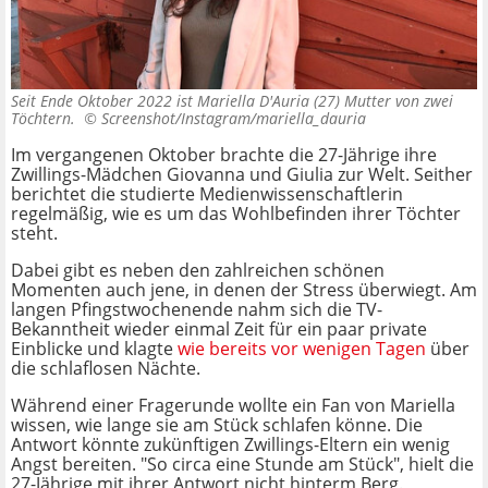
Seit Ende Oktober 2022 ist Mariella D'Auria (27) Mutter von zwei
Töchtern. ©
Screenshot/Instagram/mariella_dauria
Im vergangenen Oktober brachte die 27-Jährige ihre
Zwillings-Mädchen Giovanna und Giulia zur Welt. Seither
berichtet die studierte Medienwissenschaftlerin
regelmäßig, wie es um das Wohlbefinden ihrer Töchter
steht.
Dabei gibt es neben den zahlreichen schönen
Momenten auch jene, in denen der Stress überwiegt. Am
langen Pfingstwochenende nahm sich die TV-
Bekanntheit wieder einmal Zeit für ein paar private
Einblicke und klagte
wie bereits vor wenigen Tagen
über
die schlaflosen Nächte.
Während einer Fragerunde wollte ein Fan von Mariella
wissen, wie lange sie am Stück schlafen könne. Die
Antwort könnte zukünftigen Zwillings-Eltern ein wenig
Angst bereiten. "So circa eine Stunde am Stück", hielt die
27-Jährige mit ihrer Antwort nicht hinterm Berg.