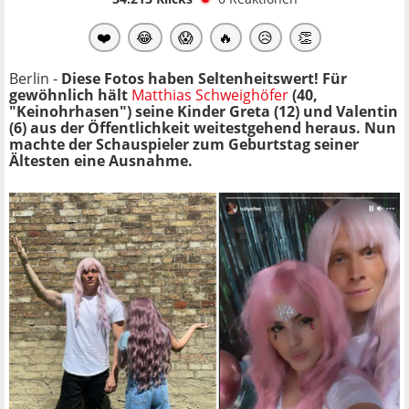
❤️
😂
😱
🔥
😥
👏
Berlin -
Diese Fotos haben Seltenheitswert! Für
gewöhnlich hält
Matthias Schweighöfer
(40,
"Keinohrhasen") seine Kinder Greta (12) und Valentin
(6) aus der Öffentlichkeit weitestgehend heraus. Nun
machte der Schauspieler zum Geburtstag seiner
Ältesten eine Ausnahme.