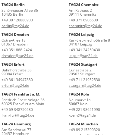
TAG24 Berlin
TAG24 Chemnitz
Schönhauser Allee 36
Am Rathaus 2
10435 Berlin
09111 Chemnitz
+49 30 120880900
+49 371 6906600
berlin@tag24.de
chemnitz@tag24.de
TAG24 Dresden
TAG24 Leipzig
Ostra-Allee 18
Karl-Liebknecht-Straße 8
01067 Dresden
04107 Leipzig
+49 351 888-2424
+49 341 24250430
dresden@tag24.de
leipzig@tag24.de
TAG24 Erfurt
TAG24 Stuttgart
Bahnhofstraße 38
Curiestraße 2
99084 Erfurt
70563 Stuttgart
+49 361 34947880
+49 711 21952530
erfurt@tag24.de
stuttgart@tag24.de
TAG24 Frankfurt a. M.
TAG24 Köln
Friedrich-Ebert-Anlage 36
Neumarkt 1a
60325 Frankfurt am Main
50667 Köln
+49 69 348750580
+49 221 98651990
frankfurt@tag24.de
koeln@tag24.de
TAG24 Hamburg
TAG24 München
Am Sandtorkai 77
+49 89 215390320
20457 Hamburg