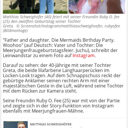
Matthias Schweighöfer (40) feiert mit seiner Freundin Ruby O. fee
(25) den zwölften Geburtstag seiner Tochter
Greta. ©
Screenshot/Instagram/matthiasschweighoefer, rubyofee
(Bildmontage)
"Father and daughter. Die Mermaids Birthday Party.
Woohoo" (auf Deutsch: Vater und Tochter: Die
Meerjungenfraugeburtstagsfeier. Juchu), schreibt der
Leinwandstar zu einem Foto auf
Instagram
.
Darauf zu sehen: der 40-Jährige mit seiner Tochter
Greta, die beide lilafarbene Langhaarperücken im
Locken-Look tragen. Auf dem Schnappschuss reckt der
gebürtige Anklamer seinen rechten Arm mit einer
majestätischen Geste in die Luft, während seine Tochter
mit dem Rücken zur Kamera steht.
Seine Freundin Ruby O. Fee (25) war mit von der Partie
und zeigte sich in der Story-Funktion von Instagram
ebenfalls mit Meerjungfrauen-Mähne.
MATTHIAS SCHWEIGHÖFER