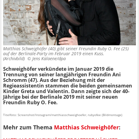
Matthias Schweighöfer (40) gibt seiner Freundin Ruby O. Fee (25)
auf der Berlinale-Party im Februar 2019 einen Kuss.
(Archivbild) ©
Jens Kalaene/dpa
Schweighöfer verkündete im Januar 2019 die
Trennung von seiner langjährigen Freundin Ani
Schromm (47). Aus der Beziehung mit der
Regieassistentin stammen die beiden gemeinsamen
Kinder Greta und Valentin. Dann zeigte sich der 40-
Jährige bei der Berlinale 2019 mit seiner neuen
Freundin Ruby O. Fee.
Titelfoto: Screenshot/Instagram/matthiasschweighoefer, rubyofee (Bildmontage)
Mehr zum Thema
Matthias Schweighöfer
: