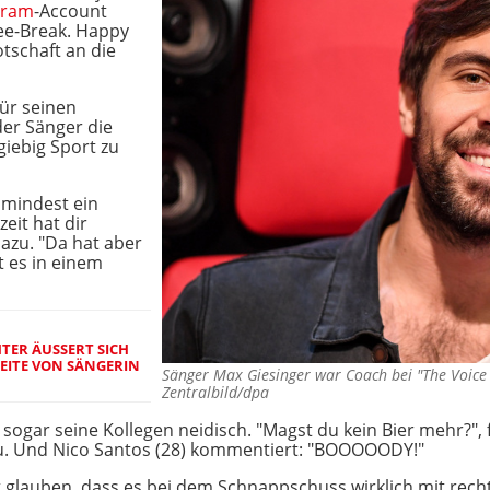
gram
-Account
fee-Break. Happy
tschaft an die
ür seinen
der Sänger die
iebig Sport zu
umindest ein
eit hat dir
dazu. "Da hat aber
t es in einem
TER ÄUSSERT SICH Z
EITE VON SÄNGERIN M
Sänger Max Giesinger war Coach bei "The Voice
Zentralbild/dpa
sogar seine Kollegen neidisch. "Magst du kein Bier mehr?", 
u. Und Nico Santos (28) kommentiert: "BOOOOODY!"
t glauben, dass es bei dem Schnappschuss wirklich mit rech