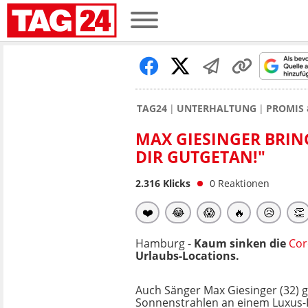
TAG24
UNTERHALTUNG
PROMIS 
MAX GIESINGER BRIN
DIR GUTGETAN!"
2.316
Klicks
0
Reaktionen
❤️
😂
😱
🔥
😥
👏
Hamburg -
Kaum sinken die
Cor
Urlaubs-Locations.
Auch Sänger Max Giesinger (32) g
Sonnenstrahlen an einem Luxus-Po