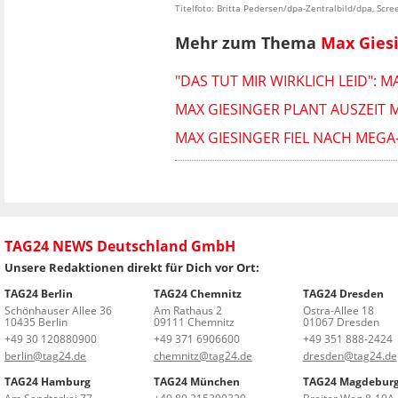
Titelfoto: Britta Pedersen/dpa-Zentralbild/dpa, Scr
Mehr zum Thema
Max Gies
"DAS TUT MIR WIRKLICH LEID": 
MAX GIESINGER PLANT AUSZEIT M
MAX GIESINGER FIEL NACH MEGA-
TAG24 NEWS Deutschland GmbH
Unsere Redaktionen direkt für Dich vor Ort:
TAG24 Berlin
TAG24 Chemnitz
TAG24 Dresden
Schönhauser Allee 36
Am Rathaus 2
Ostra-Allee 18
10435 Berlin
09111 Chemnitz
01067 Dresden
+49 30 120880900
+49 371 6906600
+49 351 888-2424
berlin@tag24.de
chemnitz@tag24.de
dresden@tag24.de
TAG24 Hamburg
TAG24 München
TAG24 Magdebur