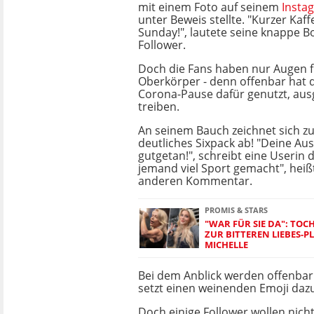
mit einem Foto auf seinem
Insta
unter Beweis stellte. "Kurzer Kaf
Sunday!", lautete seine knappe Bo
Follower.
Doch die Fans haben nur Augen f
Oberkörper - denn offenbar hat 
Corona-Pause dafür genutzt, ausg
treiben.
An seinem Bauch zeichnet sich z
deutliches Sixpack ab! "Deine Ausz
gutgetan!", schreibt eine Userin 
jemand viel Sport gemacht", heiß
anderen Kommentar.
PROMIS & STARS
"WAR FÜR SIE DA": TOCH
UR BITTEREN LIEBES-PL
ICHELLE
Bei dem Anblick werden offenbar 
setzt einen weinenden Emoji daz
Doch einige Follower wollen nich