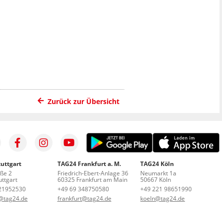
Zurück zur Übersicht
uttgart
TAG24 Frankfurt a. M.
TAG24 Köln
aße 2
Friedrich-Ebert-Anlage 36
Neumarkt 1a
ttgart
60325 Frankfurt am Main
50667 Köln
21952530
+49 69 348750580
+49 221 98651990
t@tag24.de
frankfurt@tag24.de
koeln@tag24.de