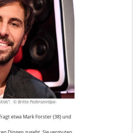
 Kids". ©
Britta Pedersen/dpa-
fragt etwa Mark Forster (38) und
ten Dingen zugeht. Sie vermuten,