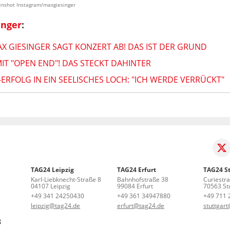
eenshot Instagram/maxgiesinger
inger
:
MAX GIESINGER SAGT KONZERT AB! DAS IST DER GRUND
IT "OPEN END"! DAS STECKT DAHINTER
ERFOLG IN EIN SEELISCHES LOCH: "ICH WERDE VERRÜCKT"
TAG24 Leipzig
TAG24 Erfurt
TAG24 St
Karl-Liebknecht-Straße 8
Bahnhofstraße 38
Curiestr
04107 Leipzig
99084 Erfurt
70563 Stu
+49 341 24250430
+49 361 34947880
+49 711 
leipzig@tag24.de
erfurt@tag24.de
stuttgar
g