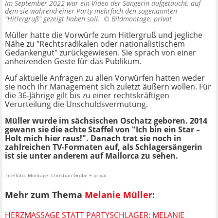
Im September 2022 war ein Video der Sängerin aufgetaucht, auf
dem sie während einer Party mehrfach den sogenannten
"Hitlergruß" gezeigt haben soll. ©
Bildmontage: privat
Müller hatte die Vorwürfe zum Hitlergruß und jegliche
Nähe zu "Rechtsradikalen oder nationalistischem
Gedankengut" zurückgewiesen. Sie sprach von einer
anheizenden Geste für das Publikum.
Auf aktuelle Anfragen zu allen Vorwürfen hatten weder
sie noch ihr Management sich zuletzt äußern wollen. Für
die 36-Jährige gilt bis zu einer rechtskräftigen
Verurteilung die Unschuldsvermutung.
Müller wurde im sächsischen Oschatz geboren. 2014
gewann sie die achte Staffel von "Ich bin ein Star –
Holt mich hier raus!". Danach trat sie noch in
zahlreichen TV-Formaten auf, als Schlagersängerin
ist sie unter anderem auf Mallorca zu sehen.
Titelfoto: Montage: Christian Grube + privat
Mehr zum Thema
Melanie Müller
:
HERZMASSAGE STATT PARTYSCHLAGER: MELANIE