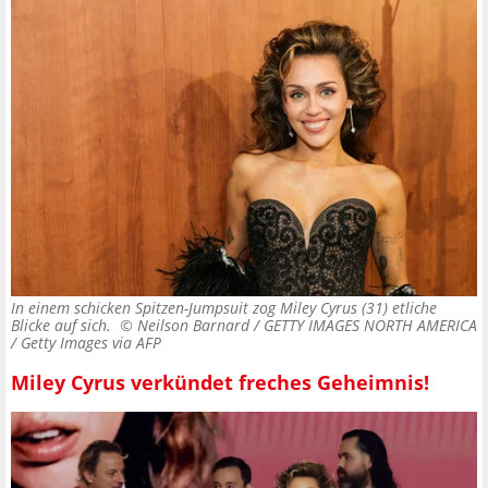
In einem schicken Spitzen-Jumpsuit zog Miley Cyrus (31) etliche
Blicke auf sich. ©
Neilson Barnard / GETTY IMAGES NORTH AMERICA
/ Getty Images via AFP
Miley Cyrus verkündet freches Geheimnis!