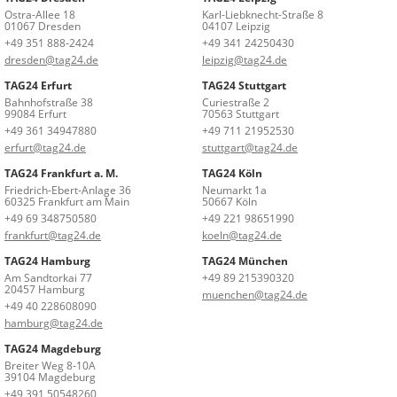
Ostra-Allee 18
Karl-Liebknecht-Straße 8
01067 Dresden
04107 Leipzig
+49 351 888-2424
+49 341 24250430
dresden@tag24.de
leipzig@tag24.de
TAG24 Erfurt
TAG24 Stuttgart
Bahnhofstraße 38
Curiestraße 2
99084 Erfurt
70563 Stuttgart
+49 361 34947880
+49 711 21952530
erfurt@tag24.de
stuttgart@tag24.de
TAG24 Frankfurt a. M.
TAG24 Köln
Friedrich-Ebert-Anlage 36
Neumarkt 1a
60325 Frankfurt am Main
50667 Köln
+49 69 348750580
+49 221 98651990
frankfurt@tag24.de
koeln@tag24.de
TAG24 Hamburg
TAG24 München
Am Sandtorkai 77
+49 89 215390320
20457 Hamburg
muenchen@tag24.de
+49 40 228608090
hamburg@tag24.de
TAG24 Magdeburg
Breiter Weg 8-10A
39104 Magdeburg
+49 391 50548260