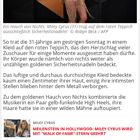
Ein Hauch von Nichts: Miley Cyrus (31) trug auf dem roten Teppich
ausschließlich Sicherheitsnadeln! ©
Robyn Beck / AFP
So trat die 31-Jährige am gestrigen Sonntag in einem
Kleid auf den roten Teppich, das den Herzschlag vieler
Zuschauer für einige Momente ausgesetzt haben dürfte.
Ihr Körper wurde nämlich von nichts weiter als
unzähligen goldenen Sicherheitsnadeln bedeckt.
Das luftige und durchaus durchsichtige Kleid bedeckte
kaum einen Zentimeter ihrer Haut, einzig ihre intimsten
Stellen blieben hinter dem Metall verborgen.
Zu dem goldenen Hauch von Nichts kombinierte die
Musikerin ein Paar gelb-funkelnde High Heels, ihre
Haare hatte sie in einer wilden Mähne auftoupiert.
MILEY CYRUS
MEILENSTEIN IN HOLLYWOOD: MILEY CYRUS WIRD
MIT "WALK OF FAME"-STERN GEEHRT