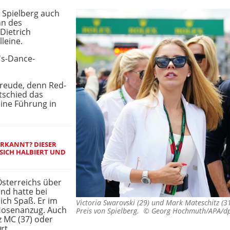
 Spielberg auch
hn des
Dietrich
leine.
's-Dance-
Freude, denn Red-
ntschied das
eine Führung in
ERKANNT? DIESER
SICH HALBIERT UND
 Österreichs über
nd hatte bei
ich Spaß. Er im
Victoria Swarovski (29) und Mark Mateschitz (
 Hosenanzug. Auch
Preis von Spielberg. ©
Georg Hochmuth/APA/d
 MC (37) oder
rt.