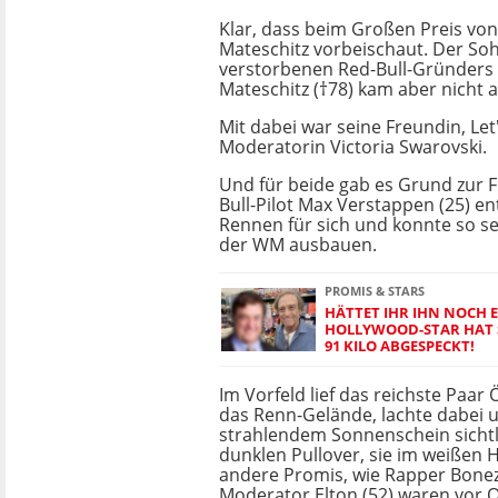
Klar, dass beim Großen Preis von
Mateschitz vorbeischaut. Der So
verstorbenen Red-Bull-Gründers 
Mateschitz (†78) kam aber nicht al
Mit dabei war seine Freundin, Let
Moderatorin Victoria Swarovski.
Und für beide gab es Grund zur 
Bull-Pilot Max Verstappen (25) e
Rennen für sich und konnte so s
der WM ausbauen.
PROMIS & STARS
HÄTTET IHR IHN NOCH 
HOLLYWOOD-STAR HAT 
91 KILO ABGESPECKT!
Im Vorfeld lief das reichste Paar
das Renn-Gelände, lachte dabei u
strahlendem Sonnenschein sichtl
dunklen Pullover, sie im weißen
andere Promis, wie Rapper Bonez
Moderator Elton (52) waren vor O