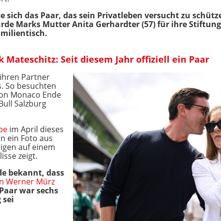
e sich das Paar, das sein Privatleben versucht zu schütze
rde Marks Mutter Anita Gerhardter (57) für ihre Stiftun
milientisch.
 Mateschitz: Seit diesem Jahr offiziell ein Paar
 ihren Partner
s. So besuchten
 von Monaco Ende
Bull Salzburg
ebe
im April dieses
in ein Foto aus
rigen auf einem
isse zeigt.
de bekannt, dass
n Werner Mürz
Paar war sechs
 sei