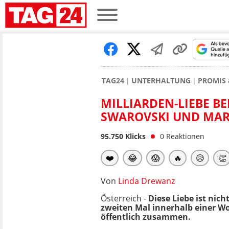
TAG24
UNTERHALTUNG
PROMIS 
MILLIARDEN-LIEBE BE
SWAROVSKI UND MAR
95.750
Klicks
0
Reaktionen
❤️
😂
😱
🔥
😥
👏
Von
Linda Drewanz
Österreich -
Diese Liebe ist nich
zweiten Mal innerhalb einer Woc
öffentlich zusammen.