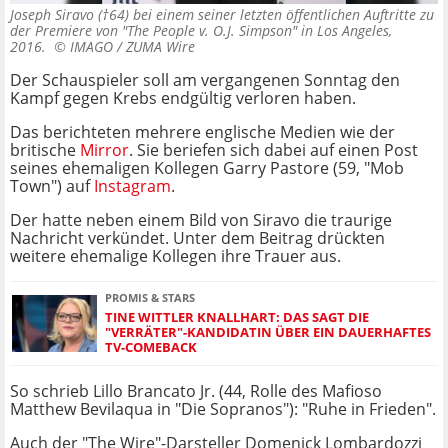
Joseph Siravo (†64) bei einem seiner letzten öffentlichen Auftritte zu
der Premiere von "The People v. O.J. Simpson" in Los Angeles,
2016. ©
IMAGO / ZUMA Wire
Der Schauspieler soll am vergangenen Sonntag den
Kampf gegen Krebs endgültig verloren haben.
Das berichteten mehrere englische Medien wie der
britische
Mirror
. Sie beriefen sich dabei auf einen Post
seines ehemaligen Kollegen Garry Pastore (59, "Mob
Town") auf
Instagram
.
Der hatte neben einem Bild von Siravo die traurige
Nachricht verkündet. Unter dem Beitrag drückten
weitere ehemalige Kollegen ihre Trauer aus.
PROMIS & STARS
TINE WITTLER KNALLHART: DAS SAGT DIE
"VERRÄTER"-KANDIDATIN ÜBER EIN DAUERHAFTES
TV-COMEBACK
So schrieb Lillo Brancato Jr. (44, Rolle des Mafioso
Matthew Bevilaqua in "Die Sopranos"): "Ruhe in Frieden".
Auch der "The Wire"-Darsteller Domenick Lombardozzi