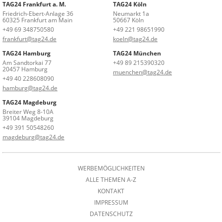
TAG24 Frankfurt a. M.
TAG24 Köln
Friedrich-Ebert-Anlage 36
Neumarkt 1a
60325 Frankfurt am Main
50667 Köln
+49 69 348750580
+49 221 98651990
frankfurt@tag24.de
koeln@tag24.de
TAG24 Hamburg
TAG24 München
Am Sandtorkai 77
+49 89 215390320
20457 Hamburg
muenchen@tag24.de
+49 40 228608090
hamburg@tag24.de
TAG24 Magdeburg
Breiter Weg 8-10A
39104 Magdeburg
+49 391 50548260
magdeburg@tag24.de
WERBEMÖGLICHKEITEN
ALLE THEMEN A-Z
KONTAKT
IMPRESSUM
DATENSCHUTZ