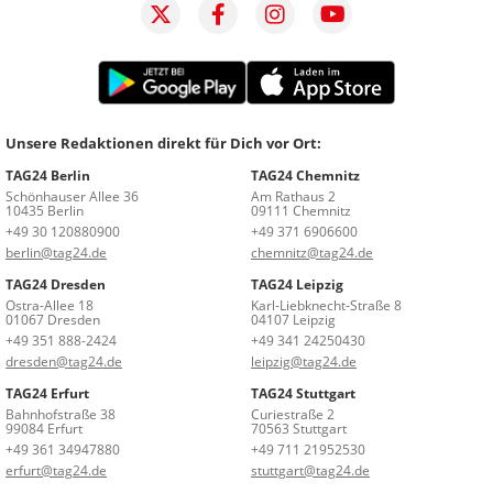
Unsere Redaktionen direkt für Dich vor Ort:
TAG24 Berlin
TAG24 Chemnitz
Schönhauser Allee 36
Am Rathaus 2
10435 Berlin
09111 Chemnitz
+49 30 120880900
+49 371 6906600
berlin@tag24.de
chemnitz@tag24.de
TAG24 Dresden
TAG24 Leipzig
Ostra-Allee 18
Karl-Liebknecht-Straße 8
01067 Dresden
04107 Leipzig
+49 351 888-2424
+49 341 24250430
dresden@tag24.de
leipzig@tag24.de
TAG24 Erfurt
TAG24 Stuttgart
Bahnhofstraße 38
Curiestraße 2
99084 Erfurt
70563 Stuttgart
+49 361 34947880
+49 711 21952530
erfurt@tag24.de
stuttgart@tag24.de