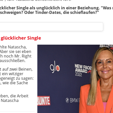
ücklicher Single als unglücklich in einer Beziehung. "Was
nschweigen? Oder Tinder-Dates, die schieflaufen?"
glücklicher Single
hlte Natascha,
 Aber sie sei eben
h noch Mr. Right
 ausschließen.
auf zwei Beinen,
 ein witziger
bgeneigt zu sagen:
, wie die Sache
eben, die Arbeit
so Natascha