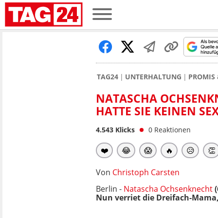
TAG24
UNTERHALTUNG
PROMIS 
NATASCHA OCHSENKNE
HATTE SIE KEINEN SE
4.543
Klicks
0
Reaktionen
❤️
😂
😱
🔥
😥
👏
Von
Christoph Carsten
Berlin -
Natascha Ochsenknecht
(
Nun verriet die Dreifach-Mama, 