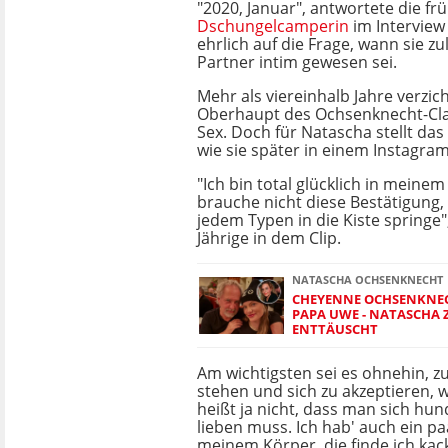
"2020, Januar", antwortete die fr
Dschungelcamperin
im Interview
ehrlich auf die Frage, wann sie zu
Partner intim gewesen sei.
Mehr als viereinhalb Jahre verzic
Oberhaupt des Ochsenknecht-Cla
Sex. Doch für Natascha stellt das
wie sie später in einem Instagram-
"Ich bin total glücklich in meine
brauche nicht diese Bestätigung, 
jedem Typen in die Kiste springe"
Jährige in dem Clip.
NATASCHA OCHSENKNECHT
CHEYENNE OCHSENKNECH
PAPA UWE - NATASCHA Z
ENTTÄUSCHT
Am wichtigsten sei es ohnehin, zu
stehen und sich zu akzeptieren, w
heißt ja nicht, dass man sich hu
lieben muss. Ich hab' auch ein pa
meinem Körper, die finde ich kac