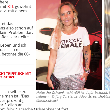
ühere
 mit
RTL
gewohnt
letzt mit einem
htet das
ns also schon auf
 kein Problem dar,
Reel klarstellte.
m Leben und ich
dass ich mit
, betonte die 60-
T TRIFFT SICH MIT
EIGT SICH
 sich selber zu
Natascha Ochsenknecht (60) ist dafür bekannt, 
ie man ist. "Das
nehmen. ©
Jörg Carstensen/dpa, Screenshot/I
ndertprozentig
(Bildmontage)
ar Stellen an
ke", fuhr Natascha Ochsenknecht fort.