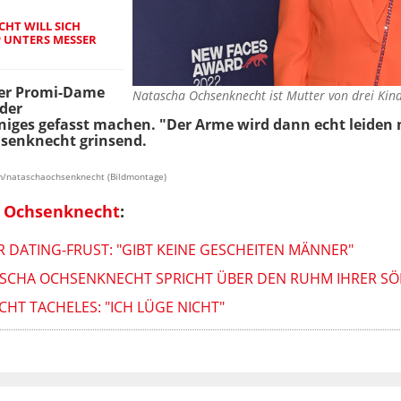
HT WILL SICH
 UNTERS MESSER
der Promi-Dame
Natascha Ochsenknecht ist Mutter von drei Ki
 der
iniges gefasst machen. "Der Arme wird dann echt leiden
chsenknecht grinsend.
ram/nataschaochsenknecht (Bildmontage)
 Ochsenknecht
:
DATING-FRUST: "GIBT KEINE GESCHEITEN MÄNNER"
ASCHA OCHSENKNECHT SPRICHT ÜBER DEN RUHM IHRER S
T TACHELES: "ICH LÜGE NICHT"