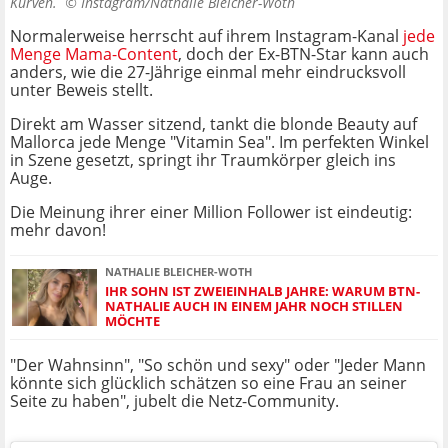
Kurven. ©
Instagram/Nathalie Bleicher-Woth
Normalerweise herrscht auf ihrem Instagram-Kanal
jede
Menge Mama-Content
, doch der Ex-BTN-Star kann auch
anders, wie die 27-Jährige einmal mehr eindrucksvoll
unter Beweis stellt.
Direkt am Wasser sitzend, tankt die blonde Beauty auf
Mallorca jede Menge "Vitamin Sea". Im perfekten Winkel
in Szene gesetzt, springt ihr Traumkörper gleich ins
Auge.
Die Meinung ihrer einer Million Follower ist eindeutig:
mehr davon!
NATHALIE BLEICHER-WOTH
IHR SOHN IST ZWEIEINHALB JAHRE: WARUM BTN-
NATHALIE AUCH IN EINEM JAHR NOCH STILLEN
MÖCHTE
"Der Wahnsinn", "So schön und sexy" oder "Jeder Mann
könnte sich glücklich schätzen so eine Frau an seiner
Seite zu haben", jubelt die Netz-Community.