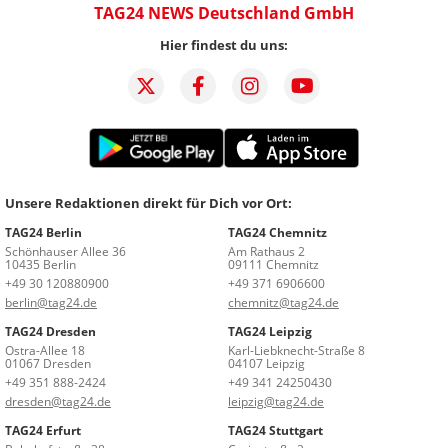
TAG24 NEWS Deutschland GmbH
Hier findest du uns:
Unsere Redaktionen direkt für Dich vor Ort:
TAG24 Berlin
TAG24 Chemnitz
Schönhauser Allee 36
Am Rathaus 2
10435 Berlin
09111 Chemnitz
+49 30 120880900
+49 371 6906600
berlin@tag24.de
chemnitz@tag24.de
TAG24 Dresden
TAG24 Leipzig
Ostra-Allee 18
Karl-Liebknecht-Straße 8
01067 Dresden
04107 Leipzig
+49 351 888-2424
+49 341 24250430
dresden@tag24.de
leipzig@tag24.de
TAG24 Erfurt
TAG24 Stuttgart