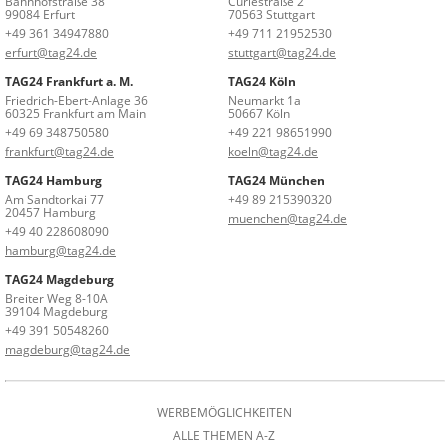
Bahnhofstraße 38
Curiestraße 2
99084 Erfurt
70563 Stuttgart
+49 361 34947880
+49 711 21952530
erfurt@tag24.de
stuttgart@tag24.de
TAG24 Frankfurt a. M.
TAG24 Köln
Friedrich-Ebert-Anlage 36
Neumarkt 1a
60325 Frankfurt am Main
50667 Köln
+49 69 348750580
+49 221 98651990
frankfurt@tag24.de
koeln@tag24.de
TAG24 Hamburg
TAG24 München
Am Sandtorkai 77
+49 89 215390320
20457 Hamburg
muenchen@tag24.de
+49 40 228608090
hamburg@tag24.de
TAG24 Magdeburg
Breiter Weg 8-10A
39104 Magdeburg
+49 391 50548260
magdeburg@tag24.de
WERBEMÖGLICHKEITEN
ALLE THEMEN A-Z