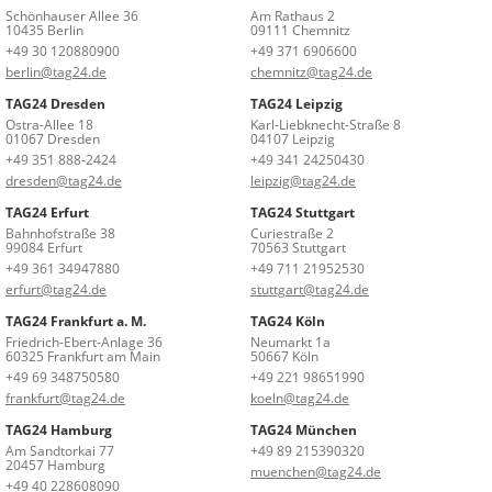
Schönhauser Allee 36
Am Rathaus 2
10435 Berlin
09111 Chemnitz
+49 30 120880900
+49 371 6906600
berlin@tag24.de
chemnitz@tag24.de
TAG24 Dresden
TAG24 Leipzig
Ostra-Allee 18
Karl-Liebknecht-Straße 8
01067 Dresden
04107 Leipzig
+49 351 888-2424
+49 341 24250430
dresden@tag24.de
leipzig@tag24.de
TAG24 Erfurt
TAG24 Stuttgart
Bahnhofstraße 38
Curiestraße 2
99084 Erfurt
70563 Stuttgart
+49 361 34947880
+49 711 21952530
erfurt@tag24.de
stuttgart@tag24.de
TAG24 Frankfurt a. M.
TAG24 Köln
Friedrich-Ebert-Anlage 36
Neumarkt 1a
60325 Frankfurt am Main
50667 Köln
+49 69 348750580
+49 221 98651990
frankfurt@tag24.de
koeln@tag24.de
TAG24 Hamburg
TAG24 München
Am Sandtorkai 77
+49 89 215390320
20457 Hamburg
muenchen@tag24.de
+49 40 228608090