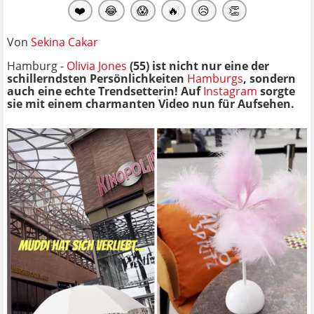
❤️
😂
😱
🔥
😥
👏
Von
Sekina Cakar
Hamburg -
Olivia Jones
(55) ist nicht nur eine der
schillerndsten Persönlichkeiten
Hamburgs
, sondern
auch eine echte Trendsetterin! Auf
Instagram
sorgte
sie mit einem charmanten Video nun für Aufsehen.