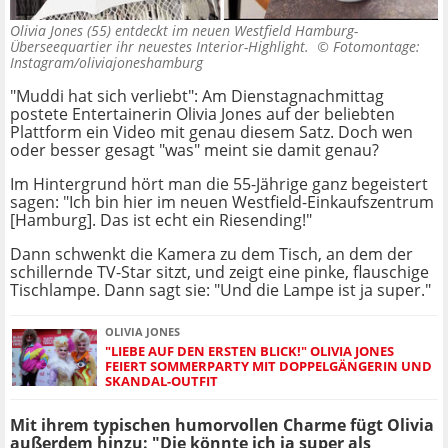
Olivia Jones (55) entdeckt im neuen Westfield Hamburg-
Überseequartier ihr neuestes Interior-Highlight. ©
Fotomontage:
Instagram/oliviajoneshamburg
"Muddi hat sich verliebt": Am Dienstagnachmittag
postete Entertainerin Olivia Jones auf der beliebten
Plattform ein Video mit genau diesem Satz. Doch wen
oder besser gesagt "was" meint sie damit genau?
Im Hintergrund hört man die 55-Jährige ganz begeistert
sagen: "Ich bin hier im neuen Westfield-Einkaufszentrum
[Hamburg]. Das ist echt ein Riesending!"
Dann schwenkt die Kamera zu dem Tisch, an dem der
schillernde TV-Star sitzt, und zeigt eine pinke, flauschige
Tischlampe. Dann sagt sie: "Und die Lampe ist ja super."
OLIVIA JONES
"LIEBE AUF DEN ERSTEN BLICK!" OLIVIA JONES
FEIERT SOMMERPARTY MIT DOPPELGÄNGERIN UND
SKANDAL-OUTFIT
Mit ihrem typischen humorvollen Charme fügt Olivia
außerdem hinzu: "Die könnte ich ja super als