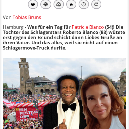
❤️
😂
😱
🔥
😥
👏
Von
Tobias Bruns
Hamburg -
Was für ein Tag für
Patricia Blanco
(54)! Die
Tochter des Schlagerstars Roberto Blanco (88) wütete
erst gegen den Ex und schickt dann Liebes-Grüße an
ihren Vater. Und das alles, weil sie nicht auf einen
Schlagermove-Truck durfte.