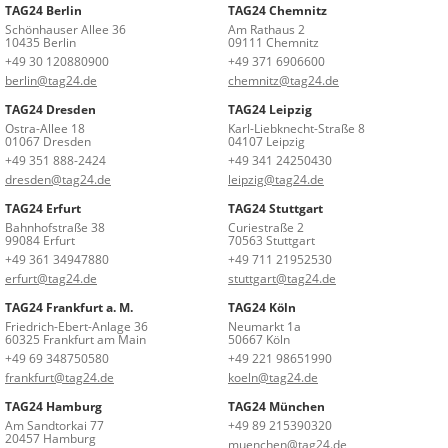
TAG24 Berlin
TAG24 Chemnitz
Schönhauser Allee 36
Am Rathaus 2
10435 Berlin
09111 Chemnitz
+49 30 120880900
+49 371 6906600
berlin@tag24.de
chemnitz@tag24.de
TAG24 Dresden
TAG24 Leipzig
Ostra-Allee 18
Karl-Liebknecht-Straße 8
01067 Dresden
04107 Leipzig
+49 351 888-2424
+49 341 24250430
dresden@tag24.de
leipzig@tag24.de
TAG24 Erfurt
TAG24 Stuttgart
Bahnhofstraße 38
Curiestraße 2
99084 Erfurt
70563 Stuttgart
+49 361 34947880
+49 711 21952530
erfurt@tag24.de
stuttgart@tag24.de
TAG24 Frankfurt a. M.
TAG24 Köln
Friedrich-Ebert-Anlage 36
Neumarkt 1a
60325 Frankfurt am Main
50667 Köln
+49 69 348750580
+49 221 98651990
frankfurt@tag24.de
koeln@tag24.de
TAG24 Hamburg
TAG24 München
Am Sandtorkai 77
+49 89 215390320
20457 Hamburg
muenchen@tag24.de