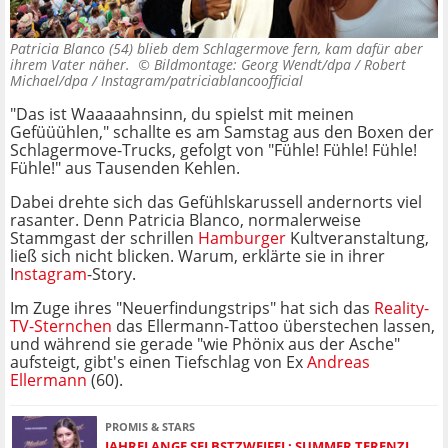
Patricia Blanco (54) blieb dem Schlagermove fern, kam dafür aber
ihrem Vater näher. ©
Bildmontage: Georg Wendt/dpa / Robert
Michael/dpa / Instagram/patriciablancoofficial
"Das ist Waaaaahnsinn, du spielst mit meinen
Gefüüühlen," schallte es am Samstag aus den Boxen der
Schlagermove-Trucks, gefolgt von "Fühle! Fühle! Fühle!
Fühle!" aus Tausenden Kehlen.
Dabei drehte sich das Gefühlskarussell andernorts viel
rasanter. Denn Patricia Blanco, normalerweise
Stammgast der schrillen
Hamburger
Kultveranstaltung,
ließ sich nicht blicken. Warum, erklärte sie in ihrer
I
nstagram
-Story.
Im Zuge ihres "Neuerfindungstrips" hat sich das
Reality-
TV-Sternchen
das Ellermann-Tattoo überstechen lassen,
und während sie gerade "wie Phönix aus der Asche"
aufsteigt, gibt's einen Tiefschlag von Ex
Andreas
Ellermann
(60).
PROMIS & STARS
JAHRELANGE SELBSTZWEIFEL: SUMMER TERENZI