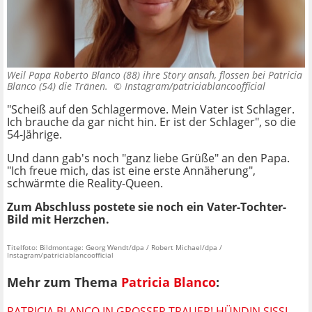
Weil Papa Roberto Blanco (88) ihre Story ansah, flossen bei Patricia
Blanco (54) die Tränen. ©
Instagram/patriciablancoofficial
"Scheiß auf den Schlagermove. Mein Vater ist Schlager.
Ich brauche da gar nicht hin. Er ist der Schlager", so die
54-Jährige.
Und dann gab's noch "ganz liebe Grüße" an den Papa.
"Ich freue mich, das ist eine erste Annäherung",
schwärmte die Reality-Queen.
Zum Abschluss postete sie noch ein Vater-Tochter-
Bild mit Herzchen.
Titelfoto: Bildmontage: Georg Wendt/dpa / Robert Michael/dpa /
Instagram/patriciablancoofficial
Mehr zum Thema
Patricia Blanco
:
PATRICIA BLANCO IN GROSSER TRAUER! HÜNDIN SISSI I