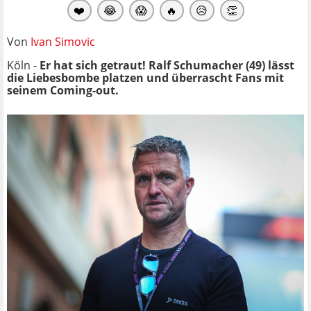
❤️
😂
😱
🔥
😥
👏
Von
Ivan Simovic
Köln -
Er hat sich getraut! Ralf Schumacher (49) lässt
die Liebesbombe platzen und überrascht Fans mit
seinem Coming-out.