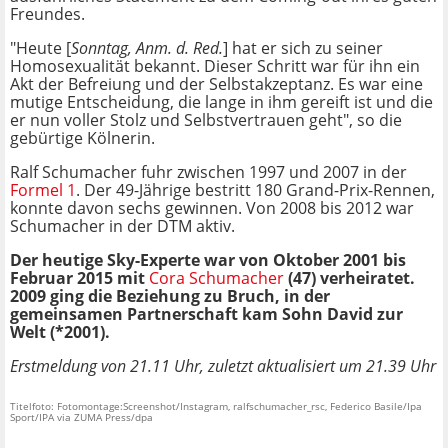
Freundes.
"Heute [
Sonntag, Anm. d. Red.
] hat er sich zu seiner
Homosexualität bekannt. Dieser Schritt war für ihn ein
Akt der Befreiung und der Selbstakzeptanz. Es war eine
mutige Entscheidung, die lange in ihm gereift ist und die
er nun voller Stolz und Selbstvertrauen geht", so die
gebürtige Kölnerin.
Ralf Schumacher fuhr zwischen 1997 und 2007 in der
Formel 1
. Der 49-Jährige bestritt 180 Grand-Prix-Rennen,
konnte davon sechs gewinnen. Von 2008 bis 2012 war
Schumacher in der
DTM
aktiv.
Der heutige Sky-Experte war von Oktober 2001 bis
Februar 2015 mit
Cora Schumacher
(47) verheiratet.
2009 ging die Beziehung zu Bruch, in der
gemeinsamen Partnerschaft kam Sohn David zur
Welt (*2001).
Erstmeldung von 21.11 Uhr, zuletzt aktualisiert um 21.39 Uhr
Titelfoto: Fotomontage:Screenshot/Instagram, ralfschumacher_rsc, Federico Basile/Ipa
Sport/IPA via ZUMA Press/dpa