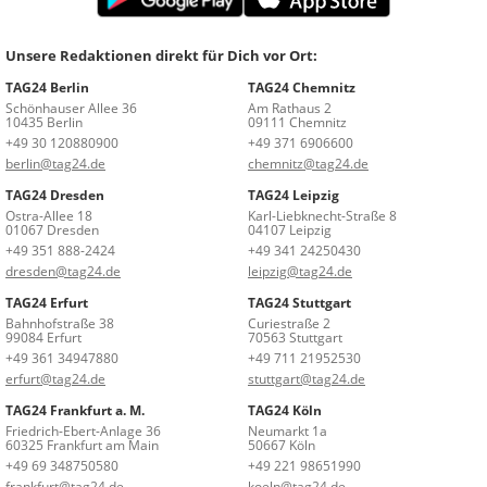
Unsere Redaktionen direkt für Dich vor Ort:
TAG24 Berlin
TAG24 Chemnitz
Schönhauser Allee 36
Am Rathaus 2
10435 Berlin
09111 Chemnitz
+49 30 120880900
+49 371 6906600
berlin@tag24.de
chemnitz@tag24.de
TAG24 Dresden
TAG24 Leipzig
Ostra-Allee 18
Karl-Liebknecht-Straße 8
01067 Dresden
04107 Leipzig
+49 351 888-2424
+49 341 24250430
dresden@tag24.de
leipzig@tag24.de
TAG24 Erfurt
TAG24 Stuttgart
Bahnhofstraße 38
Curiestraße 2
99084 Erfurt
70563 Stuttgart
+49 361 34947880
+49 711 21952530
erfurt@tag24.de
stuttgart@tag24.de
TAG24 Frankfurt a. M.
TAG24 Köln
Friedrich-Ebert-Anlage 36
Neumarkt 1a
60325 Frankfurt am Main
50667 Köln
+49 69 348750580
+49 221 98651990
frankfurt@tag24.de
koeln@tag24.de