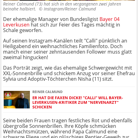
Reiner Calmund (73) hat sich in den vergangenen zwei Jahren
beinahe halbiert. ©
Instagram/Reiner Calmund
Der ehemalige Manager von Bundesligist
Bayer 04
Leverkusen
hat sich zur Feier des Tages mächtig in
Schale geworfen.
Auf seinen Instagram-Kanälen teilt "Calli" pünktlich an
Heiligabend ein weihnachtliches Familienfoto. Doch
manch einer seiner zehntausenden Follower muss glatt
zweimal hingucken!
Das Porträt zeigt, wie das ehemalige Schwergewicht mit
XXL-Sonnenbrille und schickem Anzug vor seiner Ehefrau
Sylvia und Adoptiv-Töchterchen Nisha (11) sitzt.
REINER CALMUND
ER HAT DIE FAXEN DICKE! "CALLI" WILL BAYER-
LEVERKUSEN-KRITIKER ZUM "NERVENARZT"
SCHICKEN
Seine beiden Frauen tragen festliches Rot und ebenfalls
übergroße Sonnenbrillen. Ihre Köpfe schmücken
Weihnachtsmützen, während Papa Calmund eine
schwarze Fliege und ein plüschiges Rentier-Geweih zur