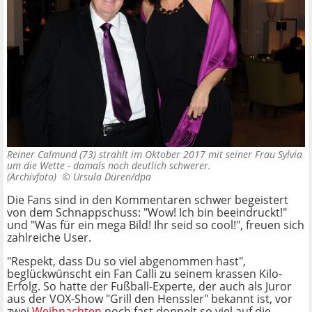
Reiner Calmund (73) strahlt im Oktober 2017 mit seiner Frau Sylvia
um die Wette - damals noch deutlich schwerer.
(Archivfoto) ©
Ursula Düren/dpa
Die Fans sind in den Kommentaren schwer begeistert
von dem Schnappschuss: "Wow! Ich bin beeindruckt!"
und "Was für ein mega Bild! Ihr seid so cool!", freuen sich
zahlreiche User.
"Respekt, dass Du so viel abgenommen hast",
beglückwünscht ein Fan Calli zu seinem krassen Kilo-
Erfolg. So hatte der Fußball-Experte, der auch als Juror
aus der VOX-Show "Grill den Henssler" bekannt ist, vor
zwei
Weihnachten
noch fast doppelt so viel auf die