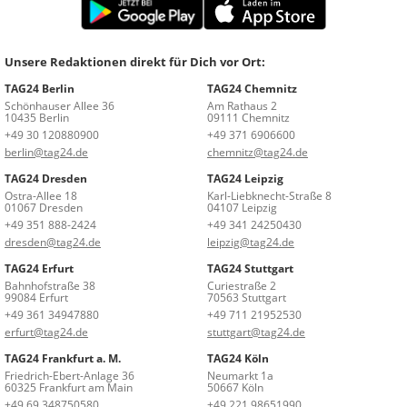
Unsere Redaktionen direkt für Dich vor Ort:
TAG24 Berlin
TAG24 Chemnitz
Schönhauser Allee 36
Am Rathaus 2
10435 Berlin
09111 Chemnitz
+49 30 120880900
+49 371 6906600
berlin@tag24.de
chemnitz@tag24.de
TAG24 Dresden
TAG24 Leipzig
Ostra-Allee 18
Karl-Liebknecht-Straße 8
01067 Dresden
04107 Leipzig
+49 351 888-2424
+49 341 24250430
dresden@tag24.de
leipzig@tag24.de
TAG24 Erfurt
TAG24 Stuttgart
Bahnhofstraße 38
Curiestraße 2
99084 Erfurt
70563 Stuttgart
+49 361 34947880
+49 711 21952530
erfurt@tag24.de
stuttgart@tag24.de
TAG24 Frankfurt a. M.
TAG24 Köln
Friedrich-Ebert-Anlage 36
Neumarkt 1a
60325 Frankfurt am Main
50667 Köln
+49 69 348750580
+49 221 98651990