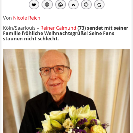
❤️
😂
😱
🔥
😥
👏
Von
Nicole Reich
Köln/Saarlouis –
Reiner Calmund
(73) sendet mit seiner
Familie fröhliche Weihnachtsgrüße! Seine Fans
staunen nicht schlecht.