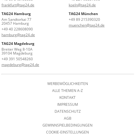
frankfurt@tag24.de
koeln@tag24.de
TAG24 Hamburg
TAG24 München
Am Sandtorkai 77
+49 89 215390320
20457 Hamburg
muenchen@tag24.de
+49 40 228608090
hamburg@tag24.de
TAG24 Magdeburg
Breiter Weg 8-10A
39104 Magdeburg
+49 391 50548260
magdeburg@tag24.de
WERBEMÖGLICHKEITEN
ALLE THEMEN A-Z
KONTAKT
IMPRESSUM
DATENSCHUTZ
AGB
GEWINNSPIELBEDINGUNGEN
COOKIE-EINSTELLUNGEN