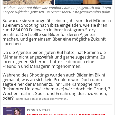
Bei dem Shoot auf Ibiza war Romina Palm (23) eigentlich mit ihrem
Körper zufrieden gewesen. ©
Screenshots/Instagram/romina.palm
So wurde sie vor ungefähr einem Jahr von drei Männern
zu einem Shooting nach Ibiza eingeladen, wie sie ihren
rund 854.000 Followern in ihrer Instagram-Story
erzählte. Dort sollte sie Bilder für deren Agentur
machen, und gemeinsam über eine mögliche Zukunft
sprechen.
Da die Agentur einen guten Ruf hatte, hat Romina die
Männer nicht angezweifelt und gerne zugestimmt. Zu
ihrer eigenen Sicherheit hatte sie dennoch eine
Freundin und Managerin mitgenommen.
Während des Shootings wurden auch Bilder im Bikini
gemacht, was an sich kein Problem war. Doch dann
sagte einer der Männer zu ihr "Eine Kampagne mit
[bekannter Unterwäschemarke] wäre doch ein Grund, 3
Wochen mal mit Sport und Ernährung durchzuziehen,
oder?"
(Schreibweisen aller Zitate übernommen).
PROMIS & STARS
JAHRELANGE SELBSTZWEIFEL: SUMMER TERENZI