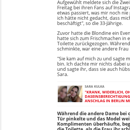
Aufgewühlt meldete sich die Zw
Freitag bei ihren Fans auf Instagr
etwas passiert, was mir noch nie 
ich hätte nicht gedacht, dass mi
beschäftigt", so die 33-Jährige.
Zuvor hatte die Blondine ein Eve
hatte sich zum Frischmachen in e
Toilette zurückgezogen. Während 
schminkte, war eine andere Fra
"Sie kam auf mich zu und sagte m
bin. Ich dachte mir nichts dabei
und sagte ihr, dass sie auch hübs
Sara.
SARA KULKA
"KRANK, WIDERLICH, O
DASEINSBERECHTIGUNG
ANSCHLAG IN BERLIN M
Während die andere Dame bei of
Tür pinkelte und das Model wei
Komplimenten überhäufte, beg
die Toilette, als die Frau ihr sc