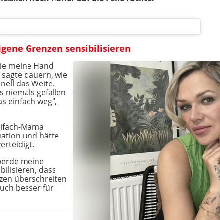
eigene Grenzen sensibilisieren
 sie meine Hand
 sagte dauern, wie
hnell das Weite.
s niemals gefallen
das einfach weg",
weifach-Mama
uation und hätte
erteidigt.
 werde meine
ilisieren, dass
zen überschreiten
uch besser für