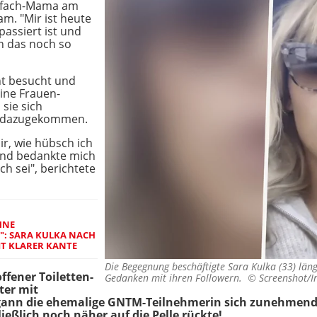
eifach-Mama am
am. "Mir ist heute
passiert ist und
ch das noch so
nt besucht und
ine Frauen-
sie sich
u dazugekommen.
ir, wie hübsch ich
 und bedankte mich
ch sei", berichtete
HNE
": SARA KULKA NACH
IT KLARER KANTE
Die Begegnung beschäftigte Sara Kulka (33) länge
fener Toiletten-
Gedanken mit ihren Followern. ©
Screenshot/I
ter mit
ann die ehemalige GNTM-Teilnehmerin sich zunehmend u
hließlich noch näher auf die Pelle rückte!