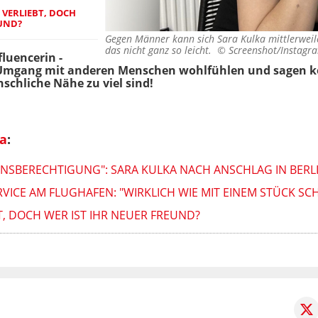
 VERLIEBT, DOCH
EUND?
Gegen Männer kann sich Sara Kulka mittlerweile
das nicht ganz so leicht. ©
Screenshot/Instagr
fluencerin -
 im Umgang mit anderen Menschen wohlfühlen und sagen
hliche Nähe zu viel sind!
ka
:
INSBERECHTIGUNG": SARA KULKA NACH ANSCHLAG IN BERLI
VICE AM FLUGHAFEN: "WIRKLICH WIE MIT EINEM STÜCK S
T, DOCH WER IST IHR NEUER FREUND?