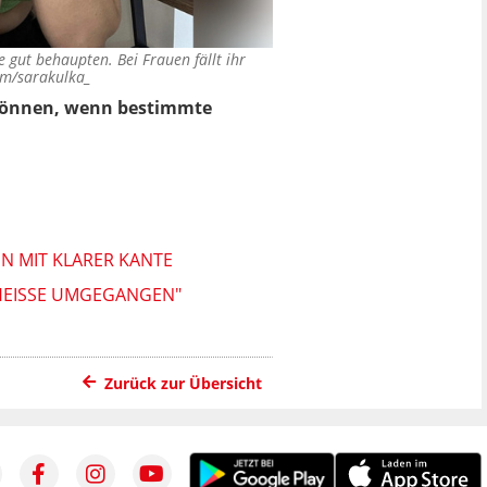
 gut behaupten. Bei Frauen fällt ihr
am/sarakulka_
 können, wenn bestimmte
N MIT KLARER KANTE
CHEISSE UMGEGANGEN"
Zurück zur Übersicht