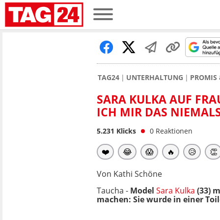
TAG24
UNTERHALTUNG
PROMIS 
SARA KULKA AUF FRA
ICH MIR DAS NIEMALS
5.231
Klicks
0
Reaktionen
❤️
😂
😱
🔥
😥
👏
Von Kathi Schöne
Taucha -
Model
Sara Kulka
(33) 
machen: Sie wurde in einer Toil