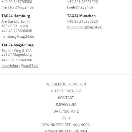
+49 69 348750580
+49 221 98651990
frankfurt@tag24.de
koeln@tag24.de
TAG24 Hamburg
TAG24 München
Am Sandtorkai 77
+49 89 215390320
20457 Hamburg
muenchen@tag24.de
+49 40 228608090
hamburg@tag24.de
TAG24 Magdeburg
Breiter Weg 8-10A
39104 Magdeburg
+49 391 50548260
magdeburg@tag24.de
WERBEMÖGLICHKEITEN
ALLE THEMEN A-Z
KONTAKT
IMPRESSUM
DATENSCHUTZ
AGB
GEWINNSPIELBEDINGUNGEN
COOKIE-EINSTELLUNGEN