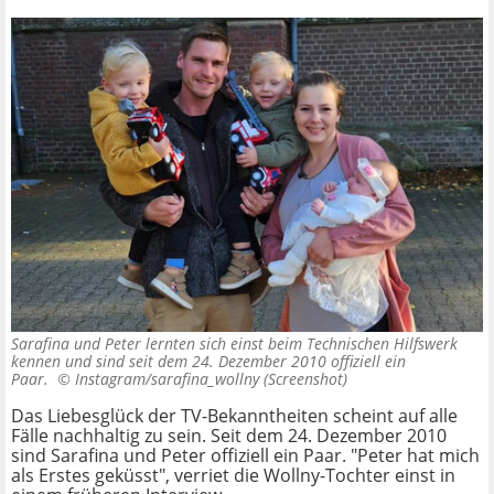
Sarafina und Peter lernten sich einst beim Technischen Hilfswerk
kennen und sind seit dem 24. Dezember 2010 offiziell ein
Paar. ©
Instagram/sarafina_wollny (Screenshot)
Das Liebesglück der TV-Bekanntheiten scheint auf alle
Fälle nachhaltig zu sein. Seit dem 24. Dezember 2010
sind Sarafina und Peter offiziell ein Paar. "Peter hat mich
als Erstes geküsst", verriet die Wollny-Tochter einst in