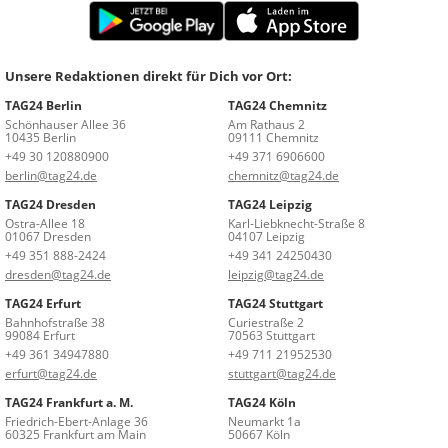
Unsere Redaktionen direkt für Dich vor Ort:
TAG24 Berlin
TAG24 Chemnitz
Schönhauser Allee 36
Am Rathaus 2
10435 Berlin
09111 Chemnitz
+49 30 120880900
+49 371 6906600
berlin@tag24.de
chemnitz@tag24.de
TAG24 Dresden
TAG24 Leipzig
Ostra-Allee 18
Karl-Liebknecht-Straße 8
01067 Dresden
04107 Leipzig
+49 351 888-2424
+49 341 24250430
dresden@tag24.de
leipzig@tag24.de
TAG24 Erfurt
TAG24 Stuttgart
Bahnhofstraße 38
Curiestraße 2
99084 Erfurt
70563 Stuttgart
+49 361 34947880
+49 711 21952530
erfurt@tag24.de
stuttgart@tag24.de
TAG24 Frankfurt a. M.
TAG24 Köln
Friedrich-Ebert-Anlage 36
Neumarkt 1a
60325 Frankfurt am Main
50667 Köln