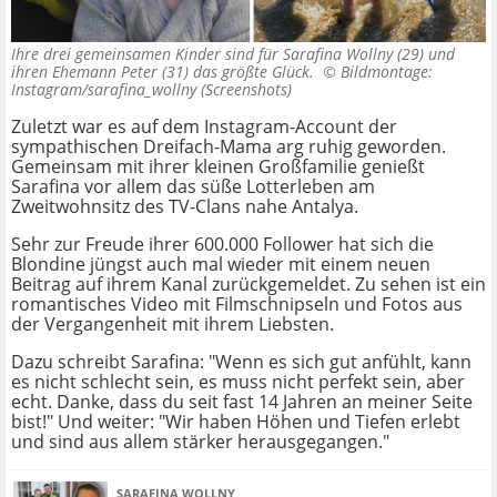
Ihre drei gemeinsamen Kinder sind für Sarafina Wollny (29) und
ihren Ehemann Peter (31) das größte Glück. ©
Bildmontage:
Instagram/sarafina_wollny (Screenshots)
Zuletzt war es auf dem Instagram-Account der
sympathischen Dreifach-Mama arg ruhig geworden.
Gemeinsam mit ihrer kleinen Großfamilie genießt
Sarafina vor allem das süße Lotterleben am
Zweitwohnsitz des TV-Clans nahe Antalya.
Sehr zur Freude ihrer 600.000 Follower hat sich die
Blondine jüngst auch mal wieder mit einem neuen
Beitrag auf ihrem Kanal zurückgemeldet. Zu sehen ist ein
romantisches Video mit Filmschnipseln und Fotos aus
der Vergangenheit mit ihrem Liebsten.
Dazu schreibt Sarafina: "Wenn es sich gut anfühlt, kann
es nicht schlecht sein, es muss nicht perfekt sein, aber
echt. Danke, dass du seit fast 14 Jahren an meiner Seite
bist!" Und weiter: "Wir haben Höhen und Tiefen erlebt
und sind aus allem stärker herausgegangen."
SARAFINA WOLLNY