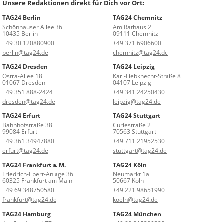
Unsere Redaktionen direkt für Dich vor Ort:
TAG24 Berlin
TAG24 Chemnitz
Schönhauser Allee 36
Am Rathaus 2
10435 Berlin
09111 Chemnitz
+49 30 120880900
+49 371 6906600
berlin@tag24.de
chemnitz@tag24.de
TAG24 Dresden
TAG24 Leipzig
Ostra-Allee 18
Karl-Liebknecht-Straße 8
01067 Dresden
04107 Leipzig
+49 351 888-2424
+49 341 24250430
dresden@tag24.de
leipzig@tag24.de
TAG24 Erfurt
TAG24 Stuttgart
Bahnhofstraße 38
Curiestraße 2
99084 Erfurt
70563 Stuttgart
+49 361 34947880
+49 711 21952530
erfurt@tag24.de
stuttgart@tag24.de
TAG24 Frankfurt a. M.
TAG24 Köln
Friedrich-Ebert-Anlage 36
Neumarkt 1a
60325 Frankfurt am Main
50667 Köln
+49 69 348750580
+49 221 98651990
frankfurt@tag24.de
koeln@tag24.de
TAG24 Hamburg
TAG24 München