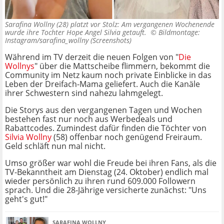
Sarafina Wollny (28) platzt vor Stolz: Am vergangenen Wochenende
wurde ihre Tochter Hope Angel Silvia getauft. ©
Bildmontage:
Instagram/sarafina_wollny (Screenshots)
Während im TV derzeit die neuen Folgen von "
Die
Wollnys
" über die Mattscheibe flimmern, bekommt die
Community im Netz kaum noch private Einblicke in das
Leben der Dreifach-Mama geliefert. Auch die Kanäle
ihrer Schwestern sind nahezu lahmgelegt.
Die Storys aus den vergangenen Tagen und Wochen
bestehen fast nur noch aus Werbedeals und
Rabattcodes. Zumindest dafür finden die Töchter von
Silvia Wollny
(58) offenbar noch genügend Freiraum.
Geld schläft nun mal nicht.
Umso größer war wohl die Freude bei ihren Fans, als die
TV-Bekanntheit am Dienstag (24. Oktober) endlich mal
wieder persönlich zu ihren rund 609.000 Followern
sprach. Und die 28-Jährige versicherte zunächst: "Uns
geht's gut!"
SARAFINA WOLLNY