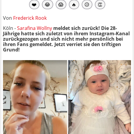
❤️
😂
😱
🔥
😥
👏
Von
Frederick Rook
Köln -
Sarafina Wollny
meldet sich zurück! Die 28-
Jährige hatte sich zuletzt von ihrem Instagram-Kanal
zurückgezogen und sich nicht mehr persönlich bei
ihren Fans gemeldet. Jetzt verriet sie den triftigen
Grund!