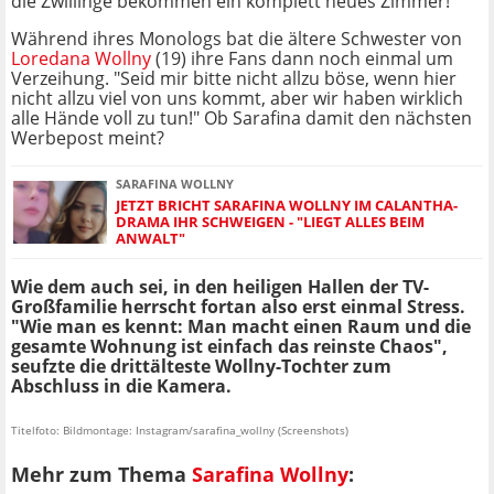
die Zwillinge bekommen ein komplett neues Zimmer!"
Während ihres Monologs bat die ältere Schwester von
Loredana Wollny
(19) ihre Fans dann noch einmal um
Verzeihung. "Seid mir bitte nicht allzu böse, wenn hier
nicht allzu viel von uns kommt, aber wir haben wirklich
alle Hände voll zu tun!" Ob Sarafina damit den nächsten
Werbepost meint?
SARAFINA WOLLNY
JETZT BRICHT SARAFINA WOLLNY IM CALANTHA-
DRAMA IHR SCHWEIGEN - "LIEGT ALLES BEIM
ANWALT"
Wie dem auch sei, in den heiligen Hallen der TV-
Großfamilie herrscht fortan also erst einmal Stress.
"Wie man es kennt: Man macht einen Raum und die
gesamte Wohnung ist einfach das reinste Chaos",
seufzte die drittälteste Wollny-Tochter zum
Abschluss in die Kamera.
Titelfoto: Bildmontage: Instagram/sarafina_wollny (Screenshots)
Mehr zum Thema
Sarafina Wollny
: