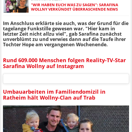
"WIR HABEN EUCH WAS ZU SAGEN": SARAFINA
WOLLNY VERKÜNDET ÜBERRASCHENDE NEWS
Im Anschluss erklärte sie auch, was der Grund für die
tagelange Funkstille gewesen war. "Hier kam in
letzter Zeit nicht allzu viel", gab Sarafina zunächst
unverblümt zu und verwies dann auf die Taufe ihrer
Tochter Hope am vergangenen Wochenende.
Rund 609.000 Menschen folgen Reality-TV-Star
Sarafina Wollny auf Instagram
Umbauarbeiten im Familiendomizil in
Ratheim hält Wollny-Clan auf Trab