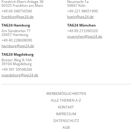
Friedrich-Ebert-Anlage 36
Neumarkt 1a
60325 Frankfurt am Main
50667 Köln
+49 69 348750580
+49 221 98651990
frankfurt@tag24.de
koeln@tag24.de
TAG24 Hamburg
TAG24 München
Am Sandtorkai 77
+49 89 215390320
20457 Hamburg
muenchen@tag24.de
+49 40 228608090
hamburg@tag24.de
TAG24 Magdeburg
Breiter Weg 8-10A
39104 Magdeburg
+49 391 50548260
magdeburg@tag24.de
WERBEMÖGLICHKEITEN
ALLE THEMEN A-Z
KONTAKT
IMPRESSUM
DATENSCHUTZ
AGB