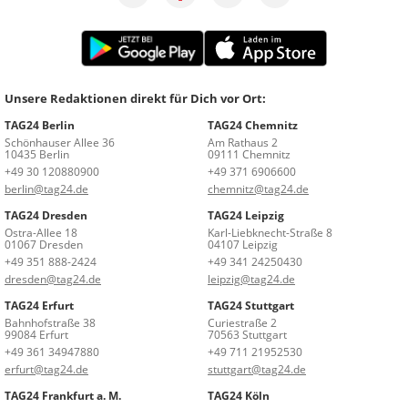
Unsere Redaktionen direkt für Dich vor Ort:
TAG24 Berlin
TAG24 Chemnitz
Schönhauser Allee 36
Am Rathaus 2
10435 Berlin
09111 Chemnitz
+49 30 120880900
+49 371 6906600
berlin@tag24.de
chemnitz@tag24.de
TAG24 Dresden
TAG24 Leipzig
Ostra-Allee 18
Karl-Liebknecht-Straße 8
01067 Dresden
04107 Leipzig
+49 351 888-2424
+49 341 24250430
dresden@tag24.de
leipzig@tag24.de
TAG24 Erfurt
TAG24 Stuttgart
Bahnhofstraße 38
Curiestraße 2
99084 Erfurt
70563 Stuttgart
+49 361 34947880
+49 711 21952530
erfurt@tag24.de
stuttgart@tag24.de
TAG24 Frankfurt a. M.
TAG24 Köln