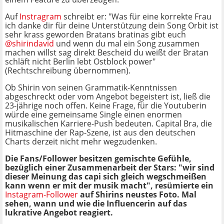
Auf
Instragram
schreibt er: "Was für eine korrekte Frau
ich danke dir für deine Unterstützung dein Song Orbit ist
sehr krass geworden Bratans bratinas gibt euch
@shirindavid
und wenn du mal ein Song zusammen
machen willst sag direkt Bescheid du weißt der Bratan
schläft nicht Berlin lebt Ostblock power"
(Rechtschreibung übernommen).
Ob Shirin von seinen Grammatik-Kenntnissen
abgeschreckt oder vom Angebot begeistert ist, ließ die
23-jährige noch offen. Keine Frage, für die Youtuberin
würde eine gemeinsame Single einen enormen
musikalischen Karriere-Push bedeuten. Capital Bra, die
Hitmaschine der Rap-Szene, ist aus den deutschen
Charts derzeit nicht mehr wegzudenken.
Die Fans/Follower besitzen gemischte Gefühle,
bezüglich einer Zusammenarbeit der Stars: "wir sind
dieser Meinung das capi sich gleich wegschmeißen
kann wenn er mit der musik macht", resümierte ein
Instagram-Follower
auf Shirins neustes Foto. Mal
sehen, wann und wie die Influencerin auf das
lukrative Angebot reagiert.