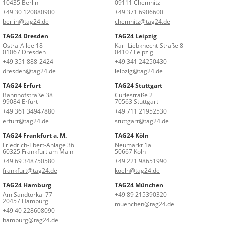
10435 Berlin
09111 Chemnitz
+49 30 120880900
+49 371 6906600
berlin@tag24.de
chemnitz@tag24.de
TAG24 Dresden
TAG24 Leipzig
Ostra-Allee 18
Karl-Liebknecht-Straße 8
01067 Dresden
04107 Leipzig
+49 351 888-2424
+49 341 24250430
dresden@tag24.de
leipzig@tag24.de
TAG24 Erfurt
TAG24 Stuttgart
Bahnhofstraße 38
Curiestraße 2
99084 Erfurt
70563 Stuttgart
+49 361 34947880
+49 711 21952530
erfurt@tag24.de
stuttgart@tag24.de
TAG24 Frankfurt a. M.
TAG24 Köln
Friedrich-Ebert-Anlage 36
Neumarkt 1a
60325 Frankfurt am Main
50667 Köln
+49 69 348750580
+49 221 98651990
frankfurt@tag24.de
koeln@tag24.de
TAG24 Hamburg
TAG24 München
Am Sandtorkai 77
+49 89 215390320
20457 Hamburg
muenchen@tag24.de
+49 40 228608090
hamburg@tag24.de