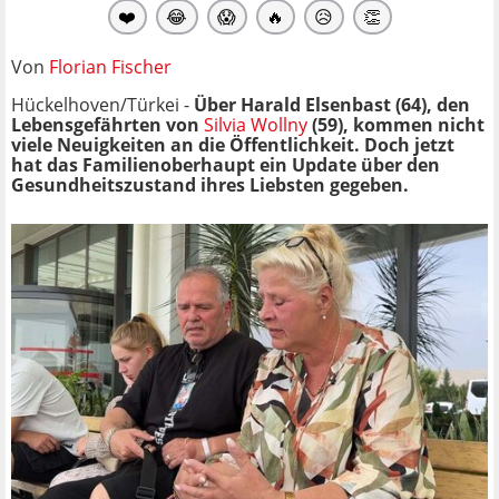
❤️
😂
😱
🔥
😥
👏
Von
Florian Fischer
Hückelhoven/Türkei -
Über Harald Elsenbast (64), den
Lebensgefährten von
Silvia Wollny
(59), kommen nicht
viele Neuigkeiten an die Öffentlichkeit. Doch jetzt
hat das Familienoberhaupt ein Update über den
Gesundheitszustand ihres Liebsten gegeben.