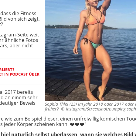
dass die Fitness-
ild von sich zeigt,
t?
stagram-Seite weit
ehr ähnliche Fotos
ars, aber nicht
RLIEBT?
T IN PODCAST ÜBER
ai 2017 bereits
und an einem sehr
deutiger Beweis
Sophia Thiel (23) im Jahr 2018 oder 2017 oder
früher? ©
Instagram/Screenshot/pumping.sophi
 zum Beispiel dieser, einen unfreiwillig komischen Touch:
als jeder Körper scheinen kann! ❤️❤️❤️"
hiel natürlich selbst überlassen, wann sie welches Bild v