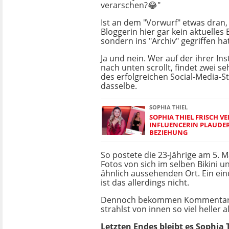
verarschen?😂"
Ist an dem "Vorwurf" etwas dran, 
Bloggerin hier gar kein aktuelles B
sondern ins "Archiv" gegriffen ha
Ja und nein. Wer auf der ihrer In
nach unten scrollt, findet zwei s
des erfolgreichen Social-Media-St
dasselbe.
SOPHIA THIEL
SOPHIA THIEL FRISCH VE
INFLUENCERIN PLAUDER
BEZIEHUNG
So postete die 23-Jährige am 5. M
Fotos von sich im selben Bikini 
ähnlich aussehenden Ort. Ein ein
ist das allerdings nicht.
Dennoch bekommen Kommentare wie
strahlst von innen so viel heller 
Letzten Endes bleibt es Sophia T