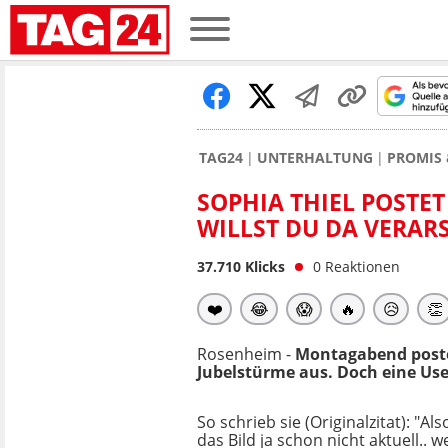
TAG24
UNTERHALTUNG
PROMIS 
SOPHIA THIEL POSTET
WILLST DU DA VERARS
37.710
Klicks
0
Reaktionen
❤️
😂
😱
🔥
😥
👏
Rosenheim -
Montagabend postet
Jubelstürme aus. Doch eine Use
So schrieb sie (Originalzitat): "Als
das Bild ja schon nicht aktuell.. w