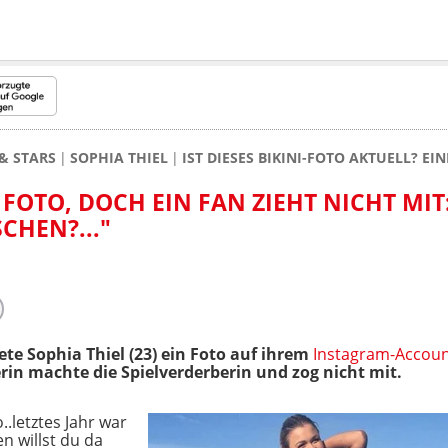
& STARS
SOPHIA THIEL
IST DIESES BIKINI-FOTO AKTUELL? E
 FOTO, DOCH EIN FAN ZIEHT NICHT MIT
CHEN?..."
e Sophia Thiel (23) ein Foto auf ihrem
Instagram-Accou
rin machte die Spielverderberin und zog nicht mit.
o..letztes Jahr war
en willst du da