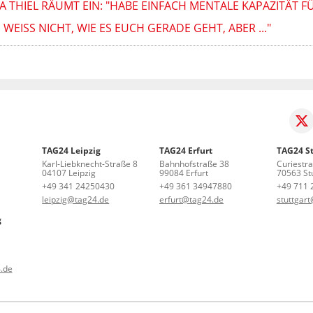
 THIEL RÄUMT EIN: "HABE EINFACH MENTALE KAPAZITÄT FÜ
 WEISS NICHT, WIE ES EUCH GERADE GEHT, ABER ..."
TAG24 Leipzig
TAG24 Erfurt
TAG24 St
Karl-Liebknecht-Straße 8
Bahnhofstraße 38
Curiestr
04107 Leipzig
99084 Erfurt
70563 Stu
+49 341 24250430
+49 361 34947880
+49 711 
leipzig@tag24.de
erfurt@tag24.de
stuttgar
g
.de