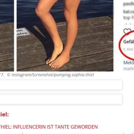
017. ©
Instagram/Screenshot/pumping.sophia.thiel
iel
:
HIEL: INFLUENCERIN IST TANTE GEWORDEN