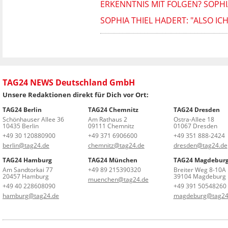
ERKENNTNIS MIT FOLGEN? SOPHIA
SOPHIA THIEL HADERT: "ALSO ICH
TAG24 NEWS Deutschland GmbH
Unsere Redaktionen direkt für Dich vor Ort:
TAG24 Berlin
TAG24 Chemnitz
TAG24 Dresden
Schönhauser Allee 36
Am Rathaus 2
Ostra-Allee 18
10435 Berlin
09111 Chemnitz
01067 Dresden
+49 30 120880900
+49 371 6906600
+49 351 888-2424
berlin@tag24.de
chemnitz@tag24.de
dresden@tag24.de
TAG24 Hamburg
TAG24 München
TAG24 Magdebur
Am Sandtorkai 77
+49 89 215390320
Breiter Weg 8-10A
20457 Hamburg
39104 Magdeburg
muenchen@tag24.de
+49 40 228608090
+49 391 50548260
hamburg@tag24.de
magdeburg@tag24