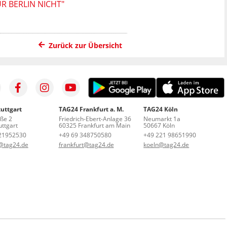
R BERLIN NICHT"
Zurück zur Übersicht
uttgart
TAG24 Frankfurt a. M.
TAG24 Köln
aße 2
Friedrich-Ebert-Anlage 36
Neumarkt 1a
ttgart
60325 Frankfurt am Main
50667 Köln
21952530
+49 69 348750580
+49 221 98651990
t@tag24.de
frankfurt@tag24.de
koeln@tag24.de