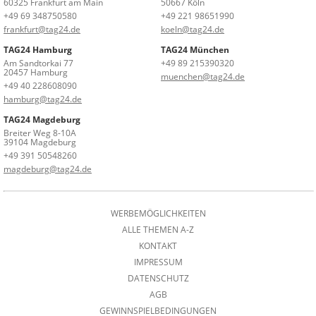
60325 Frankfurt am Main
50667 Köln
+49 69 348750580
+49 221 98651990
frankfurt@tag24.de
koeln@tag24.de
TAG24 Hamburg
TAG24 München
Am Sandtorkai 77
+49 89 215390320
20457 Hamburg
muenchen@tag24.de
+49 40 228608090
hamburg@tag24.de
TAG24 Magdeburg
Breiter Weg 8-10A
39104 Magdeburg
+49 391 50548260
magdeburg@tag24.de
WERBEMÖGLICHKEITEN
ALLE THEMEN A-Z
KONTAKT
IMPRESSUM
DATENSCHUTZ
AGB
GEWINNSPIELBEDINGUNGEN