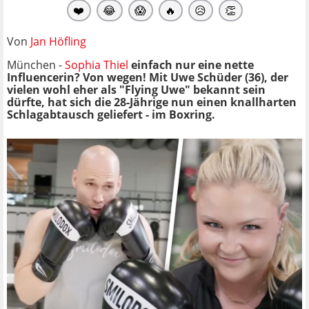
❤️
😂
😱
🔥
😥
👏
Von
Jan Höfling
München -
Sophia Thiel
einfach nur eine nette
Influencerin? Von wegen! Mit Uwe Schüder (36), der
vielen wohl eher als "Flying Uwe" bekannt sein
dürfte, hat sich die 28-Jährige nun einen knallharten
Schlagabtausch geliefert - im Boxring.