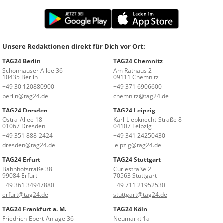
Unsere Redaktionen direkt für Dich vor Ort:
TAG24 Berlin
TAG24 Chemnitz
Schönhauser Allee 36
Am Rathaus 2
10435 Berlin
09111 Chemnitz
+49 30 120880900
+49 371 6906600
berlin@tag24.de
chemnitz@tag24.de
TAG24 Dresden
TAG24 Leipzig
Ostra-Allee 18
Karl-Liebknecht-Straße 8
01067 Dresden
04107 Leipzig
+49 351 888-2424
+49 341 24250430
dresden@tag24.de
leipzig@tag24.de
TAG24 Erfurt
TAG24 Stuttgart
Bahnhofstraße 38
Curiestraße 2
99084 Erfurt
70563 Stuttgart
+49 361 34947880
+49 711 21952530
erfurt@tag24.de
stuttgart@tag24.de
TAG24 Frankfurt a. M.
TAG24 Köln
Friedrich-Ebert-Anlage 36
Neumarkt 1a