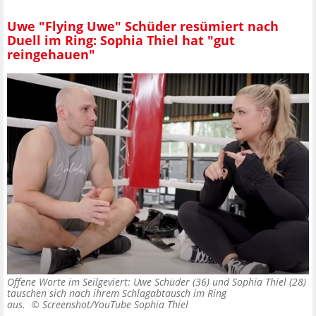
Uwe "Flying Uwe" Schüder resümiert nach
Duell im Ring: Sophia Thiel hat "gut
reingehauen"
Offene Worte im Seilgeviert: Uwe Schüder (36) und Sophia Thiel (28)
tauschen sich nach ihrem Schlagabtausch im Ring
aus. ©
Screenshot/YouTube Sophia Thiel