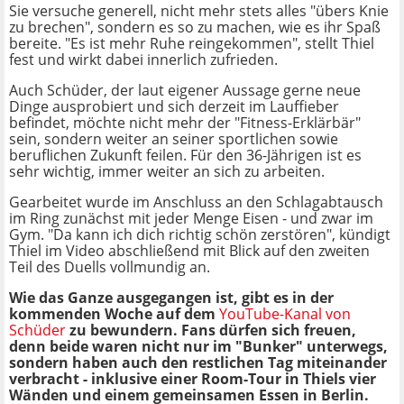
Sie versuche generell, nicht mehr stets alles "übers Knie
zu brechen", sondern es so zu machen, wie es ihr Spaß
bereite. "Es ist mehr Ruhe reingekommen", stellt Thiel
fest und wirkt dabei innerlich zufrieden.
Auch Schüder, der laut eigener Aussage gerne neue
Dinge ausprobiert und sich derzeit im Lauffieber
befindet, möchte nicht mehr der "Fitness-Erklärbär"
sein, sondern weiter an seiner sportlichen sowie
beruflichen Zukunft feilen. Für den 36-Jährigen ist es
sehr wichtig, immer weiter an sich zu arbeiten.
Gearbeitet wurde im Anschluss an den Schlagabtausch
im Ring zunächst mit jeder Menge Eisen - und zwar im
Gym. "Da kann ich dich richtig schön zerstören", kündigt
Thiel im Video abschließend mit Blick auf den zweiten
Teil des Duells vollmundig an.
Wie das Ganze ausgegangen ist, gibt es in der
kommenden Woche auf dem
YouTube-Kanal von
Schüder
zu bewundern.
Fans dürfen sich freuen,
denn beide waren nicht nur im "Bunker" unterwegs,
sondern haben auch den restlichen Tag miteinander
verbracht - inklusive einer Room-Tour in Thiels vier
Wänden und einem gemeinsamen Essen in Berlin.