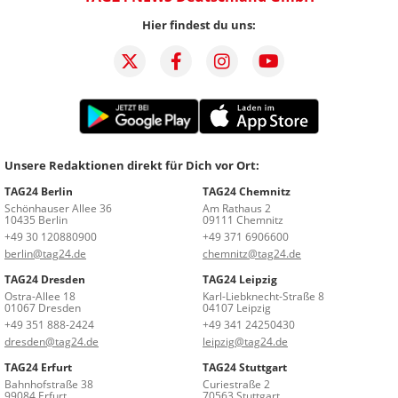
Hier findest du uns:
Unsere Redaktionen direkt für Dich vor Ort:
TAG24 Berlin
TAG24 Chemnitz
Schönhauser Allee 36
Am Rathaus 2
10435 Berlin
09111 Chemnitz
+49 30 120880900
+49 371 6906600
berlin@tag24.de
chemnitz@tag24.de
TAG24 Dresden
TAG24 Leipzig
Ostra-Allee 18
Karl-Liebknecht-Straße 8
01067 Dresden
04107 Leipzig
+49 351 888-2424
+49 341 24250430
dresden@tag24.de
leipzig@tag24.de
TAG24 Erfurt
TAG24 Stuttgart
Bahnhofstraße 38
Curiestraße 2
99084 Erfurt
70563 Stuttgart