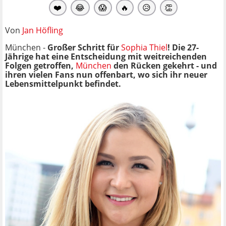
❤️
😂
😱
🔥
😥
👏
Von
Jan Höfling
München -
Großer Schritt für
Sophia Thiel
! Die 27-
Jährige hat eine Entscheidung mit weitreichenden
Folgen getroffen,
München
den Rücken gekehrt - und
ihren vielen Fans nun offenbart, wo sich ihr neuer
Lebensmittelpunkt befindet.