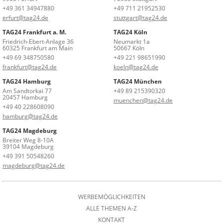
+49 361 34947880
+49 711 21952530
erfurt@tag24.de
stuttgart@tag24.de
TAG24 Frankfurt a. M.
TAG24 Köln
Friedrich-Ebert-Anlage 36
Neumarkt 1a
60325 Frankfurt am Main
50667 Köln
+49 69 348750580
+49 221 98651990
frankfurt@tag24.de
koeln@tag24.de
TAG24 Hamburg
TAG24 München
Am Sandtorkai 77
+49 89 215390320
20457 Hamburg
muenchen@tag24.de
+49 40 228608090
hamburg@tag24.de
TAG24 Magdeburg
Breiter Weg 8-10A
39104 Magdeburg
+49 391 50548260
magdeburg@tag24.de
WERBEMÖGLICHKEITEN
ALLE THEMEN A-Z
KONTAKT