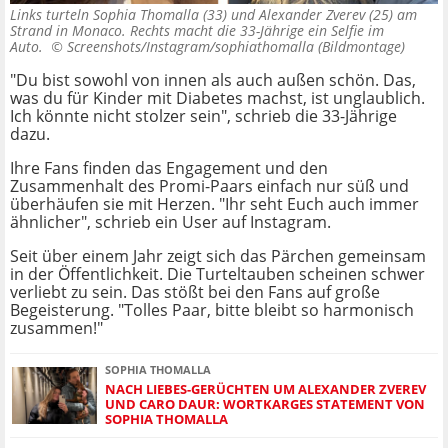
Links turteln Sophia Thomalla (33) und Alexander Zverev (25) am
Strand in Monaco. Rechts macht die 33-Jährige ein Selfie im
Auto. ©
Screenshots/Instagram/sophiathomalla (Bildmontage)
"Du bist sowohl von innen als auch außen schön. Das,
was du für Kinder mit Diabetes machst, ist unglaublich.
Ich könnte nicht stolzer sein", schrieb die 33-Jährige
dazu.
Ihre Fans finden das Engagement und den
Zusammenhalt des Promi-Paars einfach nur süß und
überhäufen sie mit Herzen. "Ihr seht Euch auch immer
ähnlicher", schrieb ein User auf Instagram.
Seit über einem Jahr zeigt sich das Pärchen gemeinsam
in der Öffentlichkeit. Die Turteltauben scheinen schwer
verliebt zu sein. Das stößt bei den Fans auf große
Begeisterung. "Tolles Paar, bitte bleibt so harmonisch
zusammen!"
SOPHIA THOMALLA
NACH LIEBES-GERÜCHTEN UM ALEXANDER ZVEREV
UND CARO DAUR: WORTKARGES STATEMENT VON
SOPHIA THOMALLA