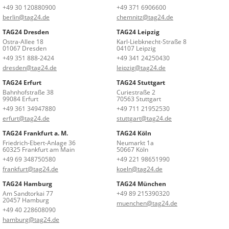
+49 30 120880900
+49 371 6906600
berlin@tag24.de
chemnitz@tag24.de
TAG24 Dresden
TAG24 Leipzig
Ostra-Allee 18
Karl-Liebknecht-Straße 8
01067 Dresden
04107 Leipzig
+49 351 888-2424
+49 341 24250430
dresden@tag24.de
leipzig@tag24.de
TAG24 Erfurt
TAG24 Stuttgart
Bahnhofstraße 38
Curiestraße 2
99084 Erfurt
70563 Stuttgart
+49 361 34947880
+49 711 21952530
erfurt@tag24.de
stuttgart@tag24.de
TAG24 Frankfurt a. M.
TAG24 Köln
Friedrich-Ebert-Anlage 36
Neumarkt 1a
60325 Frankfurt am Main
50667 Köln
+49 69 348750580
+49 221 98651990
frankfurt@tag24.de
koeln@tag24.de
TAG24 Hamburg
TAG24 München
Am Sandtorkai 77
+49 89 215390320
20457 Hamburg
muenchen@tag24.de
+49 40 228608090
hamburg@tag24.de