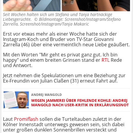
Seit Wochen halten sich um Stefano und Tanja hartnäckige
Liebesgerüchte. ©
Bildmontage: Screenshot/Instagram/Stefano
Zarrella, Screenshot/Instagram/Tanja Makaric
Erst vor etwas mehr als einer Woche hatte sich der
Instagram-Koch und Bruder von TV-Star Giovanni
Zarrella (46) über eine vermeintlich neue Liebe geäußert.
Mit den Worten "Mir geht es privat ganz gut. Ich bin
happy" und einem breiten Grinsen stand er
RTL
Rede
und Antwort.
Jetzt nehmen die Spekulationen um eine Beziehung zur
Ex-Freundin von Julian Claßen (31) erneut Fahrt auf.
ANDREJ MANGOLD
WEGEN JAMMEREI ÜBER FEHLENDE KOHLE: ANDREJ
MANGOLD NACH USER-KRITIK IN ERKLÄRUNGSNOT
Laut
Promiflash
sollen die Turteltauben zuletzt in der
Kölner Innenstadt unterwegs gewesen sein, sich dabei
unter großen dunklen Sonnenbrillen versteckt und