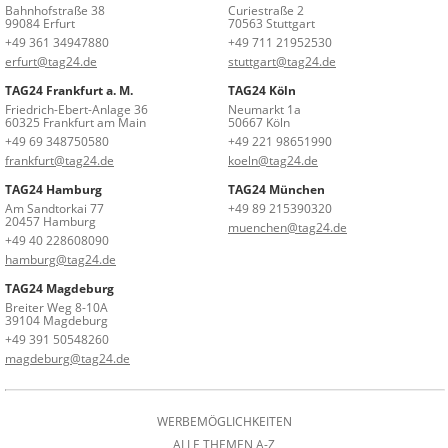
Bahnhofstraße 38
Curiestraße 2
99084 Erfurt
70563 Stuttgart
+49 361 34947880
+49 711 21952530
erfurt@tag24.de
stuttgart@tag24.de
TAG24 Frankfurt a. M.
TAG24 Köln
Friedrich-Ebert-Anlage 36
Neumarkt 1a
60325 Frankfurt am Main
50667 Köln
+49 69 348750580
+49 221 98651990
frankfurt@tag24.de
koeln@tag24.de
TAG24 Hamburg
TAG24 München
Am Sandtorkai 77
+49 89 215390320
20457 Hamburg
muenchen@tag24.de
+49 40 228608090
hamburg@tag24.de
TAG24 Magdeburg
Breiter Weg 8-10A
39104 Magdeburg
+49 391 50548260
magdeburg@tag24.de
WERBEMÖGLICHKEITEN
ALLE THEMEN A-Z