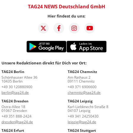
TAG24 NEWS Deutschland GmbH
Hier findest du uns:
Unsere Redaktionen direkt für Dich vor Ort:
TAG24 Berlin
TAG24 Chemnitz
Schönhauser Allee 36
Am Rathaus 2
10435 Berlin
09111 Chemnitz
+49 30 120880900
+49 371 6906600
berlin@tag24.de
chemnitz@tag24.de
TAG24 Dresden
TAG24 Leipzig
Ostra-Allee 18
Karl-Liebknecht-Straße 8
01067 Dresden
04107 Leipzig
+49 351 888-2424
+49 341 24250430
dresden@tag24.de
leipzig@tag24.de
TAG24 Erfurt
TAG24 Stuttgart