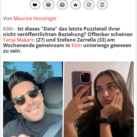
❤️
😂
😱
🔥
😥
👏
Von
Maurice Hossinger
Köln -
Ist dieses "Date" das letzte Puzzleteil ihrer
nicht veröffentlichten Beziehung? Offenbar scheinen
Tanja Makaric
(27) und Stefano Zarrella (33) am
Wochenende gemeinsam in
Köln
unterwegs gewesen
zu sein.