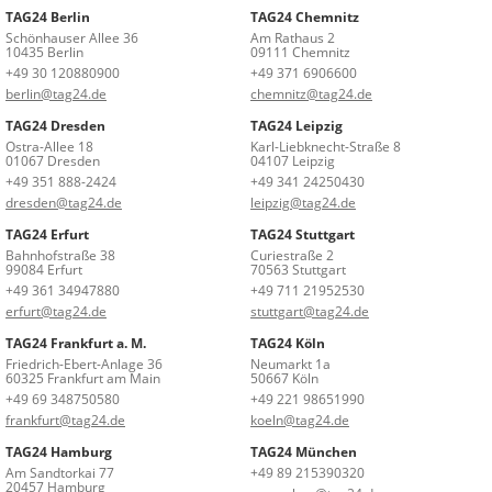
TAG24 Berlin
TAG24 Chemnitz
Schönhauser Allee 36
Am Rathaus 2
10435 Berlin
09111 Chemnitz
+49 30 120880900
+49 371 6906600
berlin@tag24.de
chemnitz@tag24.de
TAG24 Dresden
TAG24 Leipzig
Ostra-Allee 18
Karl-Liebknecht-Straße 8
01067 Dresden
04107 Leipzig
+49 351 888-2424
+49 341 24250430
dresden@tag24.de
leipzig@tag24.de
TAG24 Erfurt
TAG24 Stuttgart
Bahnhofstraße 38
Curiestraße 2
99084 Erfurt
70563 Stuttgart
+49 361 34947880
+49 711 21952530
erfurt@tag24.de
stuttgart@tag24.de
TAG24 Frankfurt a. M.
TAG24 Köln
Friedrich-Ebert-Anlage 36
Neumarkt 1a
60325 Frankfurt am Main
50667 Köln
+49 69 348750580
+49 221 98651990
frankfurt@tag24.de
koeln@tag24.de
TAG24 Hamburg
TAG24 München
Am Sandtorkai 77
+49 89 215390320
20457 Hamburg