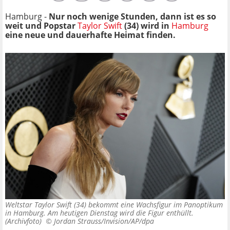
Hamburg -
Nur noch wenige Stunden, dann ist es so
weit und Popstar
Taylor Swift
(34) wird in
Hamburg
eine neue und dauerhafte Heimat finden.
Weltstar Taylor Swift (34) bekommt eine Wachsfigur im Panoptikum
in Hamburg. Am heutigen Dienstag wird die Figur enthüllt.
(Archivfoto) ©
Jordan Strauss/Invision/AP/dpa