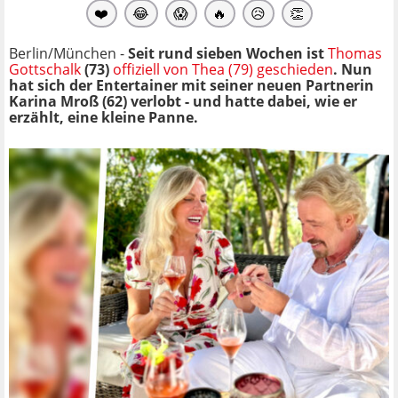
❤️
😂
😱
🔥
😥
👏
Berlin/München -
Seit rund sieben Wochen ist
Thomas
Gottschalk
(73)
offiziell von Thea (79) geschieden
. Nun
hat sich der Entertainer mit seiner neuen Partnerin
Karina Mroß (62) verlobt - und hatte dabei, wie er
erzählt, eine kleine Panne.