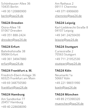
Schönhauser Allee 36
Am Rathaus 2
10435 Berlin
09111 Chemnitz
+49 30 120880900
+49 371 6906600
berlin@tag24.de
chemnitz@tag24.de
TAG24 Dresden
TAG24 Leipzig
Ostra-Allee 18
Karl-Liebknecht-Straße 8
01067 Dresden
04107 Leipzig
+49 351 888-2424
+49 341 24250430
dresden@tag24.de
leipzig@tag24.de
TAG24 Erfurt
TAG24 Stuttgart
Bahnhofstraße 38
Curiestraße 2
99084 Erfurt
70563 Stuttgart
+49 361 34947880
+49 711 21952530
erfurt@tag24.de
stuttgart@tag24.de
TAG24 Frankfurt a. M.
TAG24 Köln
Friedrich-Ebert-Anlage 36
Neumarkt 1a
60325 Frankfurt am Main
50667 Köln
+49 69 348750580
+49 221 98651990
frankfurt@tag24.de
koeln@tag24.de
TAG24 Hamburg
TAG24 München
Am Sandtorkai 77
+49 89 215390320
20457 Hamburg
muenchen@tag24.de
+49 40 228608090