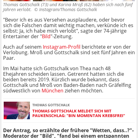
Thomas Gottschalk (73) und Karina Mroß (62) haben sich nach fünf
Jahren verlobt. ©
Instagram/Thomas Gottschalk
"Bevor ich es aus Versehen ausplaudere, oder bevor
sich die Falschen damit wichtig machen, verkünde ich es
selbst: Ja, ich habe mich verlobt", sagte der 74-jährige
Entertainer der "
Bild
"-Zeitung.
Auch auf seinem
Instagram-Profil
berichtete er von der
Verlobung. Mroß und Gottschalk sind seit fünf Jahren ein
Paar.
Im Mai hatte sich Gottschalk von Thea nach 48
Ehejahren scheiden lassen. Getrennt hatten sich die
beiden bereits 2019. Kürzlich wurde bekannt, dass
Gottschalk und Mroß von Baden-Baden nach Gräfelfing
südwestlich von
München
ziehen möchten.
THOMAS GOTTSCHALK
THOMAS GOTTSCHALK MELDET SICH MIT
PAUKENSCHLAG: "BIN MOMENTAN KREBSFREI"
Der Antrag, so erzählte der frühere "Wetten, dass..?"-
Moderator der "Bild", "fand bei einem entspannten