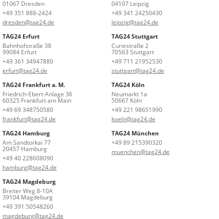
01067 Dresden
04107 Leipzig
+49 351 888-2424
+49 341 24250430
dresden@tag24.de
leipzig@tag24.de
TAG24 Erfurt
TAG24 Stuttgart
Bahnhofstraße 38
Curiestraße 2
99084 Erfurt
70563 Stuttgart
+49 361 34947880
+49 711 21952530
erfurt@tag24.de
stuttgart@tag24.de
TAG24 Frankfurt a. M.
TAG24 Köln
Friedrich-Ebert-Anlage 36
Neumarkt 1a
60325 Frankfurt am Main
50667 Köln
+49 69 348750580
+49 221 98651990
frankfurt@tag24.de
koeln@tag24.de
TAG24 Hamburg
TAG24 München
Am Sandtorkai 77
+49 89 215390320
20457 Hamburg
muenchen@tag24.de
+49 40 228608090
hamburg@tag24.de
TAG24 Magdeburg
Breiter Weg 8-10A
39104 Magdeburg
+49 391 50548260
magdeburg@tag24.de