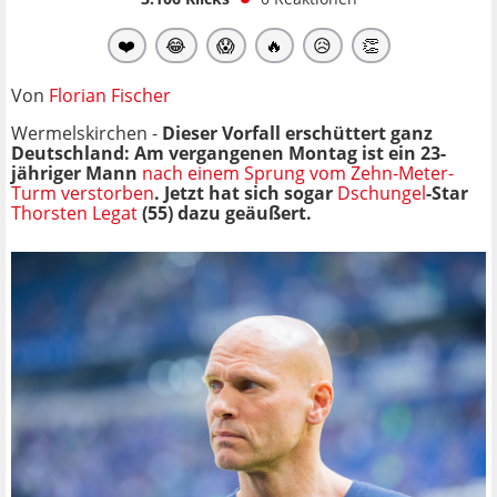
❤️
😂
😱
🔥
😥
👏
Von
Florian Fischer
Wermelskirchen -
Dieser Vorfall erschüttert ganz
Deutschland: Am vergangenen Montag ist ein 23-
jähriger Mann
nach einem Sprung vom Zehn-Meter-
Turm verstorben
. Jetzt hat sich sogar
Dschungel
-Star
Thorsten Legat
(55) dazu geäußert.