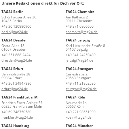
Unsere Redaktionen direkt für Dich vor Ort:
TAG24 Berlin
TAG24 Chemnitz
Schönhauser Allee 36
Am Rathaus 2
10435 Berlin
09111 Chemnitz
+49 30 120880900
+49 371 6906600
berlin@tag24.de
chemnitz@tag24.de
TAG24 Dresden
TAG24 Leipzig
Ostra-Allee 18
Karl-Liebknecht-Straße 8
01067 Dresden
04107 Leipzig
+49 351 888-2424
+49 341 24250430
dresden@tag24.de
leipzig@tag24.de
TAG24 Erfurt
TAG24 Stuttgart
Bahnhofstraße 38
Curiestraße 2
99084 Erfurt
70563 Stuttgart
+49 361 34947880
+49 711 21952530
erfurt@tag24.de
stuttgart@tag24.de
TAG24 Frankfurt a. M.
TAG24 Köln
Friedrich-Ebert-Anlage 36
Neumarkt 1a
60325 Frankfurt am Main
50667 Köln
+49 69 348750580
+49 221 98651990
frankfurt@tag24.de
koeln@tag24.de
TAG24 Hamburg
TAG24 München