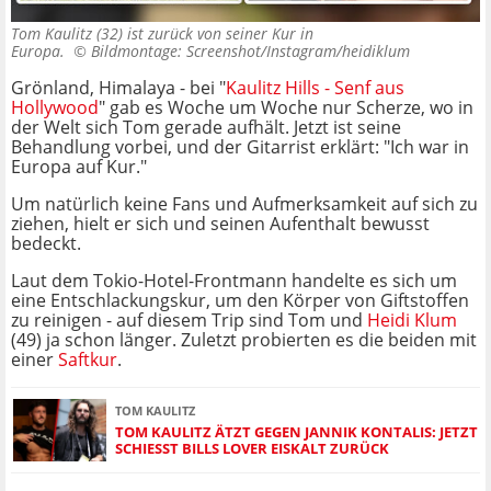
Tom Kaulitz (32) ist zurück von seiner Kur in
Europa. ©
Bildmontage: Screenshot/Instagram/heidiklum
Grönland, Himalaya - bei "
Kaulitz Hills - Senf aus
Hollywood
" gab es Woche um Woche nur Scherze, wo in
der Welt sich Tom gerade aufhält. Jetzt ist seine
Behandlung vorbei, und der Gitarrist erklärt: "Ich war in
Europa auf Kur."
Um natürlich keine Fans und Aufmerksamkeit auf sich zu
ziehen, hielt er sich und seinen Aufenthalt bewusst
bedeckt.
Laut dem Tokio-Hotel-Frontmann handelte es sich um
eine Entschlackungskur, um den Körper von Giftstoffen
zu reinigen - auf diesem Trip sind Tom und
Heidi Klum
(49) ja schon länger. Zuletzt probierten es die beiden mit
einer
Saftkur
.
TOM KAULITZ
TOM KAULITZ ÄTZT GEGEN JANNIK KONTALIS: JETZT
SCHIESST BILLS LOVER EISKALT ZURÜCK