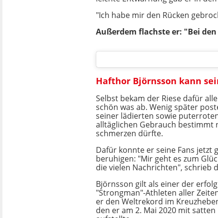
"Ich habe mir den Rücken gebroch
Außerdem flachste er: "Bei den
Hafthor Björnsson kann se
Selbst bekam der Riese dafür all
schön was ab. Wenig später poste
seiner lädierten sowie puterroten
alltäglichen Gebrauch bestimmt n
schmerzen dürfte.
Dafür konnte er seine Fans jetzt
beruhigen: "Mir geht es zum Glüc
die vielen Nachrichten", schrieb 
Björnsson gilt als einer der erfol
"Strongman"-Athleten aller Zeite
er den Weltrekord im Kreuzheben
den er am 2. Mai 2020 mit satte