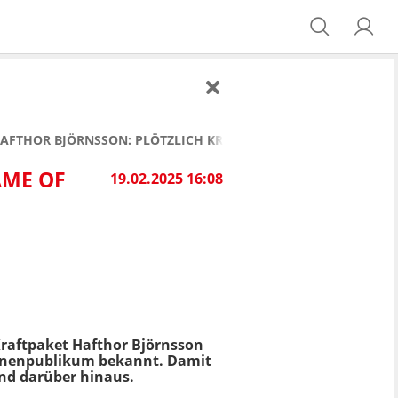
AFTHOR BJÖRNSSON: PLÖTZLICH KRACHEN 200 KILO AUF IHN!
AME OF
19.02.2025 16:08
Kraftpaket Hafthor Björnsson
ionenpublikum bekannt. Damit
und darüber hinaus.