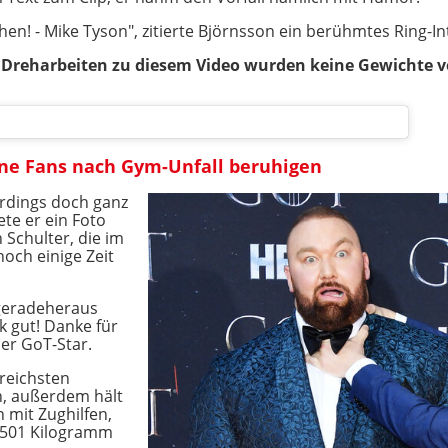
en! - Mike Tyson", zitierte Björnsson ein berühmtes Ring-I
 Dreharbeiten zu diesem Video wurden keine Gewichte ve
ine Fans nach Gym-Unfall beruhigen
erdings doch ganz
te er ein Foto
 Schulter, die im
och einige Zeit
 geradeheraus
k gut! Danke für
der GoT-Star.
greichsten
n, außerdem hält
 mit Zughilfen,
n 501 Kilogramm