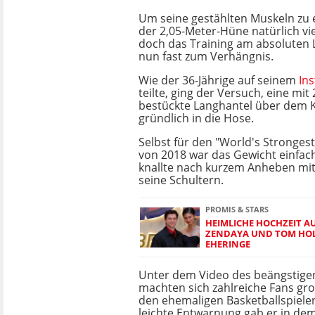
Um seine gestählten Muskeln zu e
der 2,05-Meter-Hüne natürlich vie
doch das Training am absoluten 
nun fast zum Verhängnis.
Wie der 36-Jährige auf seinem
Ins
teilte, ging der Versuch, eine mi
bestückte Langhantel über dem 
gründlich in die Hose.
Selbst für den "World's Stronge
von 2018 war das Gewicht einfac
knallte nach kurzem Anheben mit
seine Schultern.
PROMIS & STARS
HEIMLICHE HOCHZEIT A
ZENDAYA UND TOM HOL
EHERINGE
Unter dem Video des beängstig
machten sich zahlreiche Fans g
den ehemaligen Basketballspiele
leichte Entwarnung gab er in dem