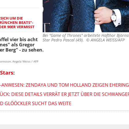
SICH UM DIE
MÜNCHEN BEATS"-
DER 90ER VERMISST
Bei "Game of Thrones" arbeitete Hafthor Björnsso
fel vier bis acht
Star Pedro Pascal (49). ©
ANGELA WEISS/AFP
nes" als Gregor
er Berg" - zu sehen.
jornsson, Angela Weiss / AFP
Stars
:
S-ANWESEN: ZENDAYA UND TOM HOLLAND ZEIGEN EHERING
CK: DIESE DETAILS VERRÄT ER JETZT ÜBER DIE SCHWANG
ALD GLÖÖCKLER SUCHT DAS WEITE