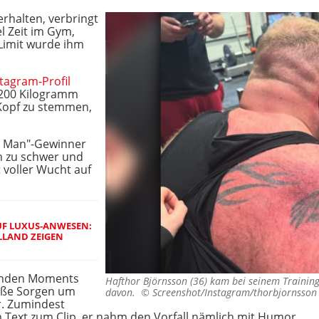
rhalten, verbringt
l Zeit im Gym,
Limit wurde ihm
tagram-Profil
t 200 Kilogramm
Kopf zu stemmen,
st Man"-Gewinner
h zu schwer und
 voller Wucht auf
UF LUXUS-ANWESEN:
LAND ZEIGEN
enden Moments
Hafthor Björnsson (36) kam bei seinem Training
roße Sorgen um
davon. ©
Screenshot/Instagram/thorbjornsson
r. Zumindest
 Text zum Clip, er nahm den Vorfall nämlich mit Humor.