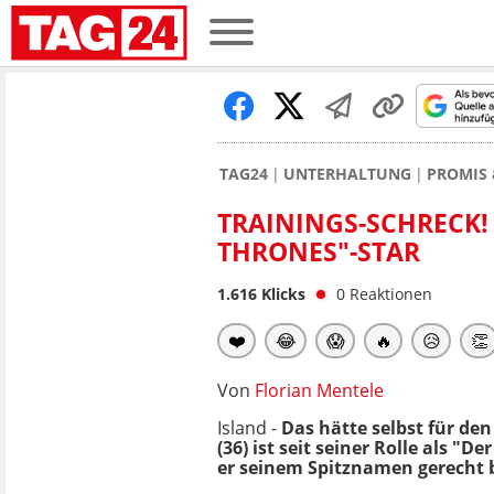
TAG24
UNTERHALTUNG
PROMIS 
TRAININGS-SCHRECK!
THRONES"-STAR
1.616
Klicks
0
Reaktionen
❤️
😂
😱
🔥
😥
👏
Von
Florian Mentele
Island -
Das hätte selbst für de
(36) ist seit seiner Rolle als "De
er seinem Spitznamen gerecht b