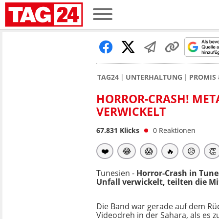
TAG24
UNTERHALTUNG
PROMIS 
HORROR-CRASH! MET
VERWICKELT
67.831
Klicks
0
Reaktionen
❤️
😂
😱
🔥
😥
👏
Tunesien -
Horror-Crash in Tun
Unfall verwickelt, teilten die 
Die Band war gerade auf dem Rü
Videodreh in der Sahara, als es