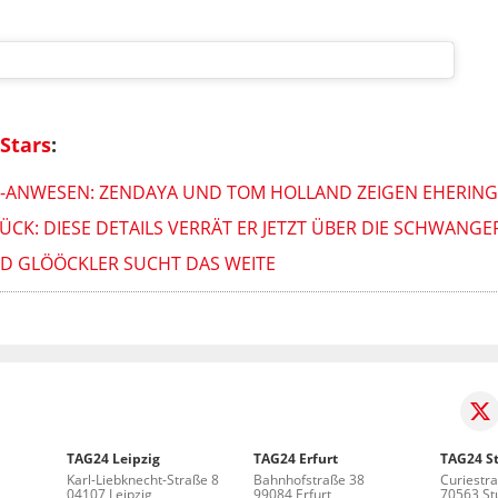
Stars
:
S-ANWESEN: ZENDAYA UND TOM HOLLAND ZEIGEN EHERING
CK: DIESE DETAILS VERRÄT ER JETZT ÜBER DIE SCHWANG
ALD GLÖÖCKLER SUCHT DAS WEITE
TAG24 Leipzig
TAG24 Erfurt
TAG24 St
Karl-Liebknecht-Straße 8
Bahnhofstraße 38
Curiestr
04107 Leipzig
99084 Erfurt
70563 Stu