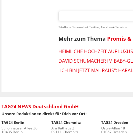
Titelfoto: Screenshot Twitter, Facebook/Sabaton
Mehr zum Thema
Promis & 
HEIMLICHE HOCHZEIT AUF LUXU
DAVID SCHUMACHER IM BABY-GLÜ
"ICH BIN JETZT MAL RAUS": HAR
TAG24 NEWS Deutschland GmbH
Unsere Redaktionen direkt für Dich vor Ort:
TAG24 Berlin
TAG24 Chemnitz
TAG24 Dresden
Schönhauser Allee 36
Am Rathaus 2
Ostra-Allee 18
10435 Berlin
09111 Chemnitz
01067 Dresden