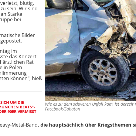
erletzt, blutig,
zu sein. Wir sind
 an Stärke
ruppe bei
.
atische Bilder
 gepostet.
nntag im
sste das Konzert
f ärztlichen Rat
e in Polen
chlimmerung
eten können", hieß
SICH UM DIE
Wie es zu dem schweren Unfall kam, ist derzeit
MÜNCHEN BEATS"-
Facebook/Sabaton
DER 90ER VERMISST
eavy-Metal-Band
, die hauptsächlich über Kriegsthemen s