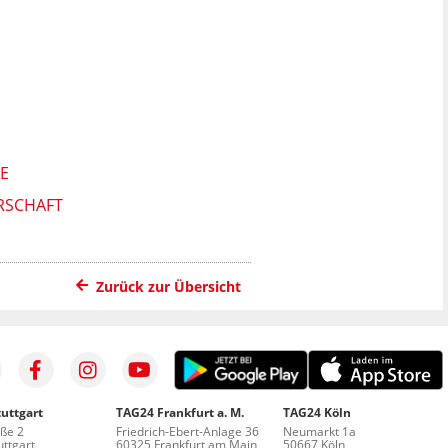
E
ERSCHAFT
Zurück zur Übersicht
uttgart
TAG24 Frankfurt a. M.
TAG24 Köln
aße 2
Friedrich-Ebert-Anlage 36
Neumarkt 1a
ttgart
60325 Frankfurt am Main
50667 Köln