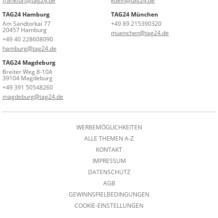
frankfurt@tag24.de
koeln@tag24.de
TAG24 Hamburg
TAG24 München
Am Sandtorkai 77
+49 89 215390320
20457 Hamburg
muenchen@tag24.de
+49 40 228608090
hamburg@tag24.de
TAG24 Magdeburg
Breiter Weg 8-10A
39104 Magdeburg
+49 391 50548260
magdeburg@tag24.de
WERBEMÖGLICHKEITEN
ALLE THEMEN A-Z
KONTAKT
IMPRESSUM
DATENSCHUTZ
AGB
GEWINNSPIELBEDINGUNGEN
COOKIE-EINSTELLUNGEN