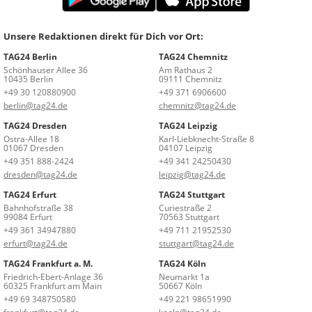
Unsere Redaktionen direkt für Dich vor Ort:
TAG24 Berlin
TAG24 Chemnitz
Schönhauser Allee 36
Am Rathaus 2
10435 Berlin
09111 Chemnitz
+49 30 120880900
+49 371 6906600
berlin@tag24.de
chemnitz@tag24.de
TAG24 Dresden
TAG24 Leipzig
Ostra-Allee 18
Karl-Liebknecht-Straße 8
01067 Dresden
04107 Leipzig
+49 351 888-2424
+49 341 24250430
dresden@tag24.de
leipzig@tag24.de
TAG24 Erfurt
TAG24 Stuttgart
Bahnhofstraße 38
Curiestraße 2
99084 Erfurt
70563 Stuttgart
+49 361 34947880
+49 711 21952530
erfurt@tag24.de
stuttgart@tag24.de
TAG24 Frankfurt a. M.
TAG24 Köln
Friedrich-Ebert-Anlage 36
Neumarkt 1a
60325 Frankfurt am Main
50667 Köln
+49 69 348750580
+49 221 98651990