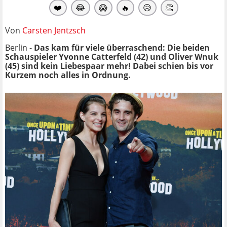
❤️
😂
😱
🔥
😥
👏
Von
Carsten Jentzsch
Berlin -
Das kam für viele überraschend: Die beiden
Schauspieler Yvonne Catterfeld
(42) und Oliver Wnuk
(45) sind kein Liebespaar mehr! Dabei schien bis vor
Kurzem noch alles in Ordnung.