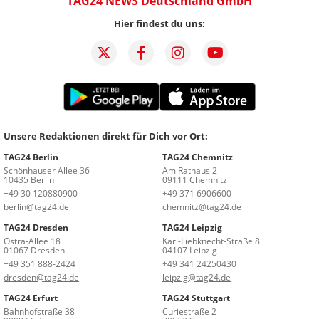
TAG24 NEWS Deutschland GmbH
Hier findest du uns:
Unsere Redaktionen direkt für Dich vor Ort:
TAG24 Berlin
TAG24 Chemnitz
Schönhauser Allee 36
Am Rathaus 2
10435 Berlin
09111 Chemnitz
+49 30 120880900
+49 371 6906600
berlin@tag24.de
chemnitz@tag24.de
TAG24 Dresden
TAG24 Leipzig
Ostra-Allee 18
Karl-Liebknecht-Straße 8
01067 Dresden
04107 Leipzig
+49 351 888-2424
+49 341 24250430
dresden@tag24.de
leipzig@tag24.de
TAG24 Erfurt
TAG24 Stuttgart
Bahnhofstraße 38
Curiestraße 2