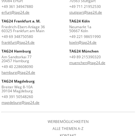
99084 Erfurt
70563 Stuttgart
+49 361 34947880
+49 711 21952530
erfurt@tag24.de
stuttgart@tag24.de
TAG24 Frankfurt a. M.
TAG24 Köln
Friedrich-Ebert-Anlage 36
Neumarkt 1a
60325 Frankfurt am Main
50667 Köln
+49 69 348750580
+49 221 98651990
frankfurt@tag24.de
koeln@tag24.de
TAG24 Hamburg
TAG24 München
Am Sandtorkai 77
+49 89 215390320
20457 Hamburg
muenchen@tag24.de
+49 40 228608090
hamburg@tag24.de
TAG24 Magdeburg
Breiter Weg 8-10A
39104 Magdeburg
+49 391 50548260
magdeburg@tag24.de
WERBEMÖGLICHKEITEN
ALLE THEMEN A-Z
KONTAKT