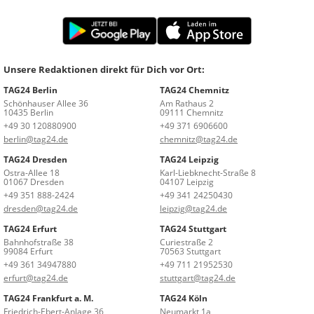
Unsere Redaktionen direkt für Dich vor Ort:
TAG24 Berlin
TAG24 Chemnitz
Schönhauser Allee 36
Am Rathaus 2
10435 Berlin
09111 Chemnitz
+49 30 120880900
+49 371 6906600
berlin@tag24.de
chemnitz@tag24.de
TAG24 Dresden
TAG24 Leipzig
Ostra-Allee 18
Karl-Liebknecht-Straße 8
01067 Dresden
04107 Leipzig
+49 351 888-2424
+49 341 24250430
dresden@tag24.de
leipzig@tag24.de
TAG24 Erfurt
TAG24 Stuttgart
Bahnhofstraße 38
Curiestraße 2
99084 Erfurt
70563 Stuttgart
+49 361 34947880
+49 711 21952530
erfurt@tag24.de
stuttgart@tag24.de
TAG24 Frankfurt a. M.
TAG24 Köln
Friedrich-Ebert-Anlage 36
Neumarkt 1a