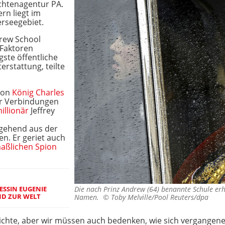
ichtenagentur PA.
rn liegt im
erseegebiet.
drew School
Faktoren
gste öffentliche
rstattung, teilte
 von
König Charles
er Verbindungen
illionär
Jeffrey
tgehend aus der
en. Er geriet auch
ßlichen Spion
ZESSIN EUGENIE
Die nach Prinz Andrew (64) benannte Schule er
ND ZUR WELT
Namen. ©
Toby Melville/Pool Reuters/dpa
hichte, aber wir müssen auch bedenken, wie sich vergange