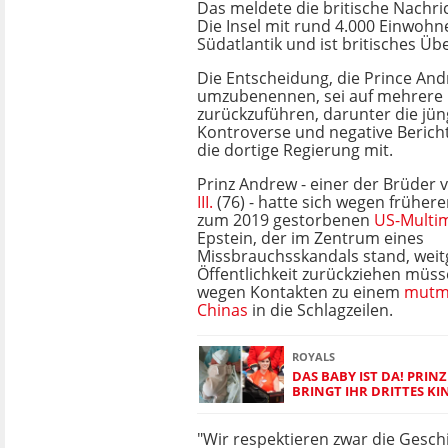
Das meldete die britische Nachr
Die Insel mit rund 4.000 Einwohne
Südatlantik und ist britisches Üb
Die Entscheidung, die Prince An
umzubenennen, sei auf mehrere 
zurückzuführen, darunter die jün
Kontroverse und negative Berichte
die dortige Regierung mit.
Prinz Andrew - einer der Brüder
III.
(76) - hatte sich wegen früher
zum 2019 gestorbenen
US-Multim
Epstein, der im Zentrum eines
Missbrauchsskandals stand, wei
Öffentlichkeit zurückziehen müss
wegen Kontakten zu einem
mutma
Chinas
in die Schlagzeilen.
ROYALS
DAS BABY IST DA! PRIN
BRINGT IHR DRITTES KI
"Wir respektieren zwar die Gesc