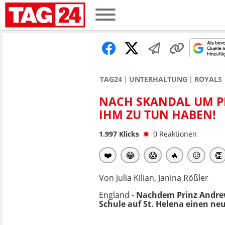
TAG24
UNTERHALTUNG
ROYALS
NACH SKANDAL UM PR
IHM ZU TUN HABEN!
1.997
Klicks
0
Reaktionen
❤️
😂
😱
🔥
😥
👏
Von Julia Kilian, Janina Rößler
England -
Nachdem Prinz Andrew 
Schule auf St. Helena einen 