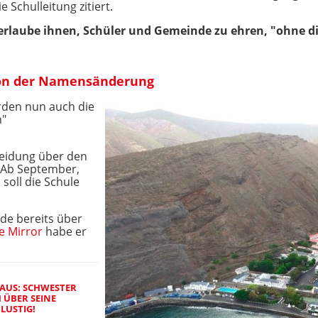
 Schulleitung zitiert.
rlaube ihnen, Schüler und Gemeinde zu ehren, "ohne di
on der Namensänderung
rden nun auch die
n"
heidung über den
 Ab September,
soll die Schule
de bereits über
e Mirror
habe er
 AUS: SCHWESTER
 ÜBER SEINE
LUSTIG!