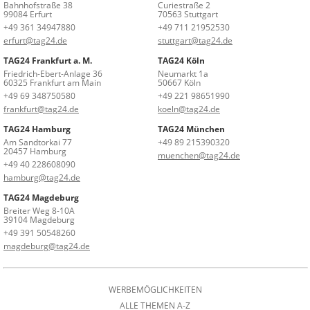
Bahnhofstraße 38
Curiestraße 2
99084 Erfurt
70563 Stuttgart
+49 361 34947880
+49 711 21952530
erfurt@tag24.de
stuttgart@tag24.de
TAG24 Frankfurt a. M.
TAG24 Köln
Friedrich-Ebert-Anlage 36
Neumarkt 1a
60325 Frankfurt am Main
50667 Köln
+49 69 348750580
+49 221 98651990
frankfurt@tag24.de
koeln@tag24.de
TAG24 Hamburg
TAG24 München
Am Sandtorkai 77
+49 89 215390320
20457 Hamburg
muenchen@tag24.de
+49 40 228608090
hamburg@tag24.de
TAG24 Magdeburg
Breiter Weg 8-10A
39104 Magdeburg
+49 391 50548260
magdeburg@tag24.de
WERBEMÖGLICHKEITEN
ALLE THEMEN A-Z