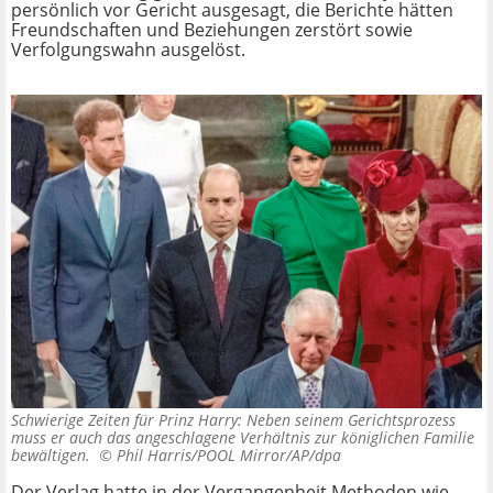
persönlich vor Gericht ausgesagt, die Berichte hätten
Freundschaften und Beziehungen zerstört sowie
Verfolgungswahn ausgelöst.
Schwierige Zeiten für Prinz Harry: Neben seinem Gerichtsprozess
muss er auch das angeschlagene Verhältnis zur königlichen Familie
bewältigen. ©
Phil Harris/POOL Mirror/AP/dpa
Der Verlag hatte in der Vergangenheit Methoden wie