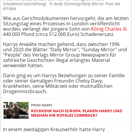
Schadensersatzzahlung. ©
Andy Stenning/Daily Mirror Pool via
AP/dpa
Wie aus Gerichtsdokumenten hervorgeht, die am letzten
Sitzungstag eines Prozesses in London veröffentlicht
wurden, verlangt der jüngere Sohn von
König Charles III.
440.000 Pfund (circa 512.000 Euro) Schadenersatz.
Harrys Anwälte machen geltend, dass zwischen 1996
und 2020 die Blätter "Daily Mirror", "Sunday Mirror" und
"People" des Verlags Mirror Group Newspapers für
zahlreiche Geschichten illegal erlangtes Material
verwendet hätten.
Darin ging es um Harrys Beziehungen zu seiner Familie
oder seiner damaligen Freundin Chelsy Davy,
Krankheiten, seine Militärzeit oder mutmaßlichen
Drogenmissbrauch.
PRINZ HARRY
RÜCKKEHR NACH EUROPA: PLANEN HARRY UND
MEGHAN IHR ROYALES COMEBACK?
In einem zweitägigen Kreuzverhör hatte Harry