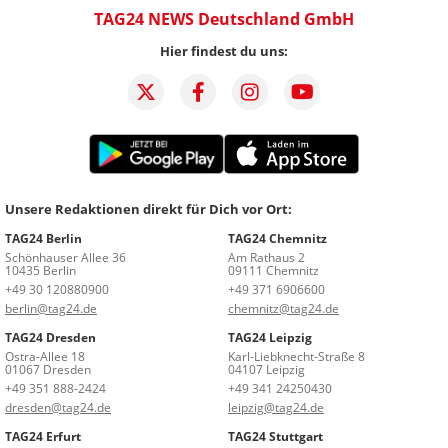
TAG24 NEWS Deutschland GmbH
Hier findest du uns:
Unsere Redaktionen direkt für Dich vor Ort:
TAG24 Berlin
TAG24 Chemnitz
Schönhauser Allee 36
Am Rathaus 2
10435 Berlin
09111 Chemnitz
+49 30 120880900
+49 371 6906600
berlin@tag24.de
chemnitz@tag24.de
TAG24 Dresden
TAG24 Leipzig
Ostra-Allee 18
Karl-Liebknecht-Straße 8
01067 Dresden
04107 Leipzig
+49 351 888-2424
+49 341 24250430
dresden@tag24.de
leipzig@tag24.de
TAG24 Erfurt
TAG24 Stuttgart