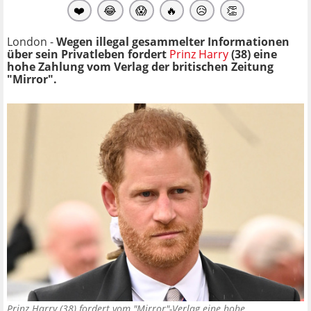
❤️
😂
😱
🔥
😥
👏
London -
Wegen illegal gesammelter Informationen
über sein Privatleben fordert
Prinz Harry
(38) eine
hohe Zahlung vom Verlag der britischen Zeitung
"Mirror".
Prinz Harry (38) fordert vom "Mirror"-Verlag eine hohe