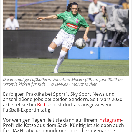
Die ehemalige Fußballerin Valentina Maceri (29) im Juni 2022 bei
"Promis kicken für Kids". ©
IMAGO / Moritz Müller
Es folgten Praktika bei Sport1, Sky Sport News und
anschließend Jobs bei beiden Sendern. Seit März 2020
arbeitet sie bei
Bild
und ist dort als ausgewiesene
Fußball-Expertin tätig.
Vor wenigen Tagen ließ sie dann auf ihrem
Instagram
-
Profil die Katze aus dem Sack: Künftig ist sie eben auch
für DAZN tätig und moderiert dort die sogenannte