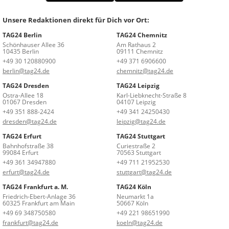
Unsere Redaktionen direkt für Dich vor Ort:
TAG24 Berlin
TAG24 Chemnitz
Schönhauser Allee 36
Am Rathaus 2
10435 Berlin
09111 Chemnitz
+49 30 120880900
+49 371 6906600
berlin@tag24.de
chemnitz@tag24.de
TAG24 Dresden
TAG24 Leipzig
Ostra-Allee 18
Karl-Liebknecht-Straße 8
01067 Dresden
04107 Leipzig
+49 351 888-2424
+49 341 24250430
dresden@tag24.de
leipzig@tag24.de
TAG24 Erfurt
TAG24 Stuttgart
Bahnhofstraße 38
Curiestraße 2
99084 Erfurt
70563 Stuttgart
+49 361 34947880
+49 711 21952530
erfurt@tag24.de
stuttgart@tag24.de
TAG24 Frankfurt a. M.
TAG24 Köln
Friedrich-Ebert-Anlage 36
Neumarkt 1a
60325 Frankfurt am Main
50667 Köln
+49 69 348750580
+49 221 98651990
frankfurt@tag24.de
koeln@tag24.de