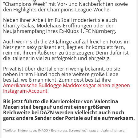
"Champions Week" mit Vor- und Nachberichten sowie
den Highlights der Champions-League-Woche.
Neben ihrer Arbeit im Fußball moderiert sie auch
Charity-Galas, Modehaus-Eröffnungen oder den
Neujahrsempfang ihres Ex-Klubs 1. FC Nürnberg.
Auch wenn sich die 29-Jährige auf zahlreichen Fotos im
Netz gern sexy präsentiert, liegt es ihr komplett fern,
rein mit ihrem Äußeren zu überzeugen. Denn dafür ist
die Italienerin viel zu erfolgreich und ehrgeizig.
Privat ist über die Italienerin wenig bekannt, ob sie
neben ihrem Hund noch eine weitere große Liebe
besitzt, weiß man nicht. Zumindest besitzt ihre
Amerikanische Bulldogge Maddox sogar einen eigenen
Instagram-Account
.
Bis jetzt führte die Karriereleiter von Valentina
Maceri steil bergauf und mit einer größeren
Reichweite bei DAZN werden vielleicht auch noch
ganz andere Sender oder Portale auf sie aufmerksam.
Titelfoto: Bildmontage: IMAGO / Eventpress, Screenshot/Instagram/valentinamaceri