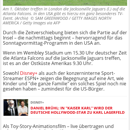
Am 1. Oktober treffen in London die Jacksonville Jaguars (l.) auf die
Atlanta Falcons. In den USA gibt es hierzu ein ganz besonderes TV-
Event. (Archiv) ©
SAM GREENWOOD / GETTY IMAGES NORTH
AMERICA / Getty Images via AFP
Durch die Zeitverschiebung bieten sich die Partie auf der
Insel – die nachmittags beginnt – hervorragend für das
Sonntagvormittag-Programm in den USA an.
Wenn im Wembley Stadium um 15.30 Uhr deutscher Zeit
die Atlanta Falcons auf die Jacksonville Jaguars treffen,
ist es an der Ostküste Amerikas 9.30 Uhr.
Sowohl
Disney+
als auch der konzerninterne Sport-
Streamer ESPN+ zeigen die Begegnung auf eine Art, wie
Kinder und "die ganze Familie" ein solches Spiel noch nie
gesehen haben – zumindest für die US-Bürger.
DISNEY+
DANIEL BRÜHL: IN "KAISER KARL" WIRD DER
DEUTSCHE HOLLYWOOD-STAR ZU KARL LAGERFELD
Als Toy-Story-Animationsfilm – live übertragen und