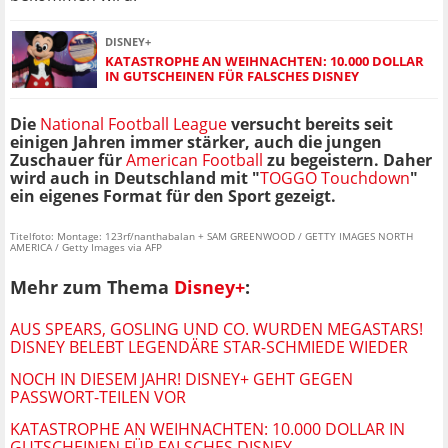
DISNEY+
KATASTROPHE AN WEIHNACHTEN: 10.000 DOLLAR
IN GUTSCHEINEN FÜR FALSCHES DISNEY
Die
National Football League
versucht bereits seit
einigen Jahren immer stärker, auch die jungen
Zuschauer für
American Football
zu begeistern. Daher
wird auch in Deutschland mit "
TOGGO Touchdown
"
ein eigenes Format für den Sport gezeigt.
Titelfoto: Montage: 123rf/nanthabalan + SAM GREENWOOD / GETTY IMAGES NORTH
AMERICA / Getty Images via AFP
Mehr zum Thema
Disney+
:
AUS SPEARS, GOSLING UND CO. WURDEN MEGASTARS!
DISNEY BELEBT LEGENDÄRE STAR-SCHMIEDE WIEDER
NOCH IN DIESEM JAHR! DISNEY+ GEHT GEGEN
PASSWORT-TEILEN VOR
KATASTROPHE AN WEIHNACHTEN: 10.000 DOLLAR IN
GUTSCHEINEN FÜR FALSCHES DISNEY