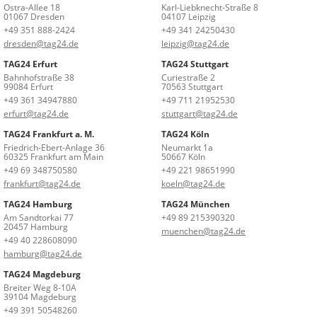
Ostra-Allee 18
Karl-Liebknecht-Straße 8
01067 Dresden
04107 Leipzig
+49 351 888-2424
+49 341 24250430
dresden@tag24.de
leipzig@tag24.de
TAG24 Erfurt
TAG24 Stuttgart
Bahnhofstraße 38
Curiestraße 2
99084 Erfurt
70563 Stuttgart
+49 361 34947880
+49 711 21952530
erfurt@tag24.de
stuttgart@tag24.de
TAG24 Frankfurt a. M.
TAG24 Köln
Friedrich-Ebert-Anlage 36
Neumarkt 1a
60325 Frankfurt am Main
50667 Köln
+49 69 348750580
+49 221 98651990
frankfurt@tag24.de
koeln@tag24.de
TAG24 Hamburg
TAG24 München
Am Sandtorkai 77
+49 89 215390320
20457 Hamburg
muenchen@tag24.de
+49 40 228608090
hamburg@tag24.de
TAG24 Magdeburg
Breiter Weg 8-10A
39104 Magdeburg
+49 391 50548260