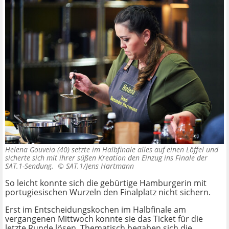
Helena Gouveia (40) setzte im Halbfinale alles auf einen Löffel und
sicherte sich mit ihrer süßen Kreation den Einzug ins Finale der
SAT.1-Sendung. ©
SAT.1/Jens Hartmann
So leicht konnte sich die gebürtige Hamburgerin mit
portugiesischen Wurzeln den Finalplatz nicht sichern.
Erst im Entscheidungskochen im Halbfinale am
vergangenen Mittwoch konnte sie das Ticket für die
letzte Runde lösen. Thematisch begaben sich die