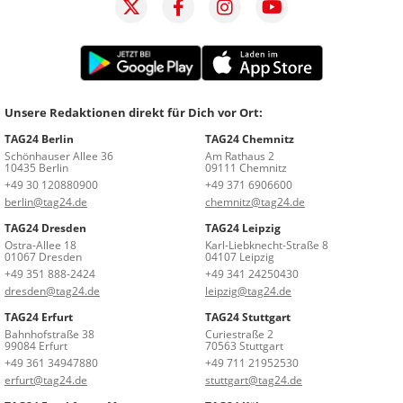
Unsere Redaktionen direkt für Dich vor Ort:
TAG24 Berlin
TAG24 Chemnitz
Schönhauser Allee 36
Am Rathaus 2
10435 Berlin
09111 Chemnitz
+49 30 120880900
+49 371 6906600
berlin@tag24.de
chemnitz@tag24.de
TAG24 Dresden
TAG24 Leipzig
Ostra-Allee 18
Karl-Liebknecht-Straße 8
01067 Dresden
04107 Leipzig
+49 351 888-2424
+49 341 24250430
dresden@tag24.de
leipzig@tag24.de
TAG24 Erfurt
TAG24 Stuttgart
Bahnhofstraße 38
Curiestraße 2
99084 Erfurt
70563 Stuttgart
+49 361 34947880
+49 711 21952530
erfurt@tag24.de
stuttgart@tag24.de