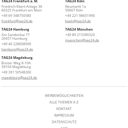
TAG24 Frankfurt a. M.
TAG24 Köln
Friedrich-Ebert-Anlage 36
Neumarkt 1a
60325 Frankfurt am Main
50667 Köln
+49 69 348750580
+49 221 98651990
frankfurt@tag24.de
koeln@tag24.de
TAG24 Hamburg
TAG24 München
Am Sandtorkai 77
+49 89 215390320
20457 Hamburg
muenchen@tag24.de
+49 40 228608090
hamburg@tag24.de
TAG24 Magdeburg
Breiter Weg 8-10A
39104 Magdeburg
+49 391 50548260
magdeburg@tag24.de
WERBEMÖGLICHKEITEN
ALLE THEMEN A-Z
KONTAKT
IMPRESSUM
DATENSCHUTZ