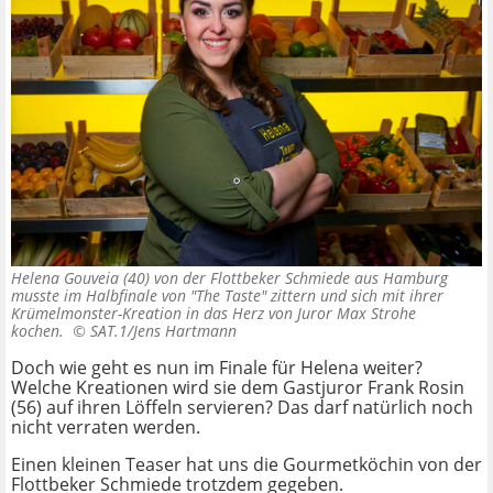
Helena Gouveia (40) von der Flottbeker Schmiede aus Hamburg
musste im Halbfinale von "The Taste" zittern und sich mit ihrer
Krümelmonster-Kreation in das Herz von Juror Max Strohe
kochen. ©
SAT.1/Jens Hartmann
Doch wie geht es nun im Finale für Helena weiter?
Welche Kreationen wird sie dem Gastjuror Frank Rosin
(56) auf ihren Löffeln servieren? Das darf natürlich noch
nicht verraten werden.
Einen kleinen Teaser hat uns die Gourmetköchin von der
Flottbeker Schmiede trotzdem gegeben.