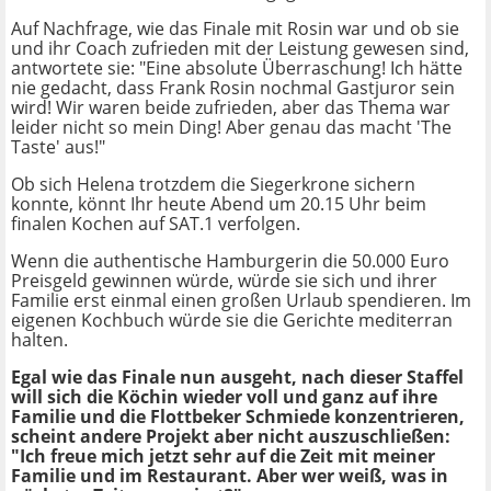
Auf Nachfrage, wie das Finale mit Rosin war und ob sie
und ihr Coach zufrieden mit der Leistung gewesen sind,
antwortete sie: "Eine absolute Überraschung! Ich hätte
nie gedacht, dass Frank Rosin nochmal Gastjuror sein
wird! Wir waren beide zufrieden, aber das Thema war
leider nicht so mein Ding! Aber genau das macht 'The
Taste' aus!"
Ob sich Helena trotzdem die Siegerkrone sichern
konnte, könnt Ihr heute Abend um 20.15 Uhr beim
finalen Kochen auf SAT.1 verfolgen.
Wenn die authentische Hamburgerin die 50.000 Euro
Preisgeld gewinnen würde, würde sie sich und ihrer
Familie erst einmal einen großen Urlaub spendieren. Im
eigenen Kochbuch würde sie die Gerichte mediterran
halten.
Egal wie das Finale nun ausgeht, nach dieser Staffel
will sich die Köchin wieder voll und ganz auf ihre
Familie und die Flottbeker Schmiede konzentrieren,
scheint andere Projekt aber nicht auszuschließen:
"Ich freue mich jetzt sehr auf die Zeit mit meiner
Familie und im Restaurant. Aber wer weiß, was in