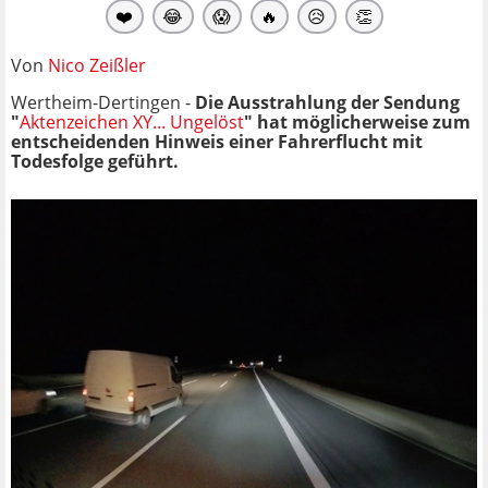
❤️
😂
😱
🔥
😥
👏
Von
Nico Zeißler
Wertheim-Dertingen -
Die Ausstrahlung der Sendung
"
Aktenzeichen XY... Ungelöst
" hat möglicherweise zum
entscheidenden Hinweis einer Fahrerflucht mit
Todesfolge geführt.