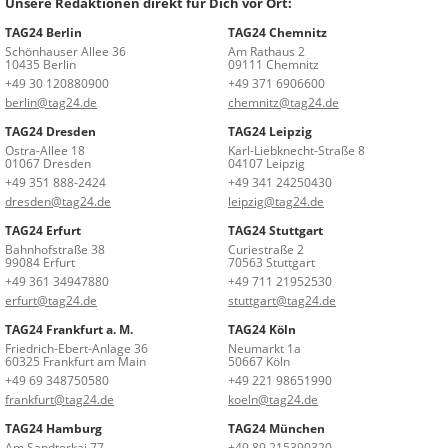
Unsere Redaktionen direkt für Dich vor Ort:
TAG24 Berlin
TAG24 Chemnitz
Schönhauser Allee 36
Am Rathaus 2
10435 Berlin
09111 Chemnitz
+49 30 120880900
+49 371 6906600
berlin@tag24.de
chemnitz@tag24.de
TAG24 Dresden
TAG24 Leipzig
Ostra-Allee 18
Karl-Liebknecht-Straße 8
01067 Dresden
04107 Leipzig
+49 351 888-2424
+49 341 24250430
dresden@tag24.de
leipzig@tag24.de
TAG24 Erfurt
TAG24 Stuttgart
Bahnhofstraße 38
Curiestraße 2
99084 Erfurt
70563 Stuttgart
+49 361 34947880
+49 711 21952530
erfurt@tag24.de
stuttgart@tag24.de
TAG24 Frankfurt a. M.
TAG24 Köln
Friedrich-Ebert-Anlage 36
Neumarkt 1a
60325 Frankfurt am Main
50667 Köln
+49 69 348750580
+49 221 98651990
frankfurt@tag24.de
koeln@tag24.de
TAG24 Hamburg
TAG24 München
Am Sandtorkai 77
+49 89 215390320