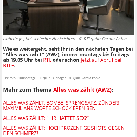
Isabelle (r.) hat schlechte Nachrichten. ©
RTL/Julia Carola Pohle
Wie es weitergeht, seht Ihr in den nächsten Tagen bei
"Alles was zählt"
(AWZ)
, immer montags bis freitags
ab 19.05 Uhr bei
RTL
oder schon
jetzt auf Abruf bei
RTL+
.
Titelfoto: Bildmontage: RTL/Julia Feldhagen, RTL/Julia Carola Pohle
Mehr zum Thema
Alles was zählt (AWZ)
:
ALLES WAS ZÄHLT: BOMBE, SPRENGSATZ, ZÜNDER!
MAXIMILIANS WORTE SCHOCKIEREN BEN
ALLES WAS ZÄHLT: "IHR HATTET SEX?"
ALLES WAS ZÄHLT: HOCHPROZENTIGE SHOTS GEGEN
DEN SCHMERZ!