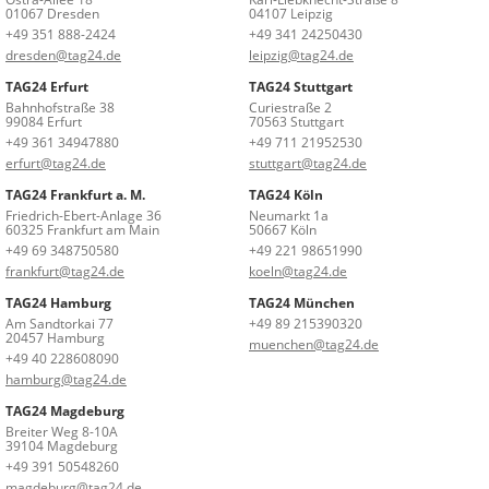
01067 Dresden
04107 Leipzig
+49 351 888-2424
+49 341 24250430
dresden@tag24.de
leipzig@tag24.de
TAG24 Erfurt
TAG24 Stuttgart
Bahnhofstraße 38
Curiestraße 2
99084 Erfurt
70563 Stuttgart
+49 361 34947880
+49 711 21952530
erfurt@tag24.de
stuttgart@tag24.de
TAG24 Frankfurt a. M.
TAG24 Köln
Friedrich-Ebert-Anlage 36
Neumarkt 1a
60325 Frankfurt am Main
50667 Köln
+49 69 348750580
+49 221 98651990
frankfurt@tag24.de
koeln@tag24.de
TAG24 Hamburg
TAG24 München
Am Sandtorkai 77
+49 89 215390320
20457 Hamburg
muenchen@tag24.de
+49 40 228608090
hamburg@tag24.de
TAG24 Magdeburg
Breiter Weg 8-10A
39104 Magdeburg
+49 391 50548260
magdeburg@tag24.de