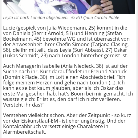
Leyla ist nach London abgehauen. ©
RTL/Julia Carola Pohle
Lucie (gespielt von Julia Wiedemann, 25) kommt in die
von Daniela (Berrit Arnold, 51) und Henning (Stefan
Bockelmann, 45) bewohnte WG und ist überrascht von
der Anwesenheit ihrer Chefin Simone (Tatjana Clasing,
58), die ihr mitteilt, dass Leyla (Suri Abbassi, 27) Oskar
(Lukas Schmidt, 23) nach London hinterher gereist ist.
Auch Managerin Isabelle (Ania Niedieck, 38) ist auf der
Suche nach ihr. Kurz darauf findet ihr Freund Yannick
(Dominik Flade, 30) im Loft einen Abschiedsbrief. "Ich
folge meinem Herzen und gehe nach London (...). Ich
kann es selbst kaum glauben, aber als ich Oskar das
erste Mal gesehen hab, hat's Boom bei mir gemacht. Ich
wusste gleich: Er ist es, den darf ich nicht verlieren.
Versteht ihr das?"
Verstehen vielleicht schon. Aber der Zeitpunkt - so kurz
vor der Eiskunstlauf-EM - ist eher ungünstig. Und der
Kontaktabbruch versetzt einige Charaktere in
Alarmbereitschaft.