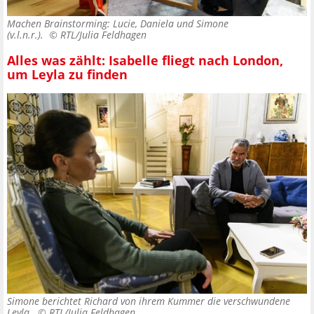
Machen Brainstorming: Lucie, Daniela und Simone
(v.l.n.r.). ©
RTL/Julia Feldhagen
Alles was zählt: Isabelle fliegt nach London,
um Leyla zu finden
Simone berichtet Richard von ihrem Kummer die verschwundene
Leyla. ©
RTL/Julia Feldhagen