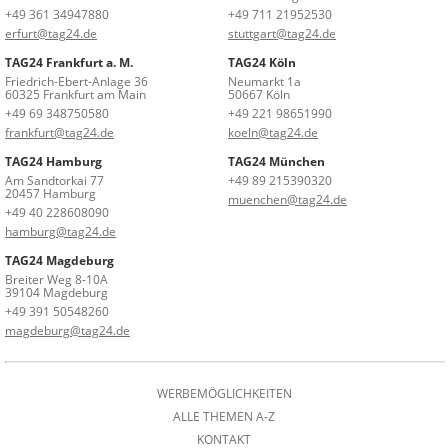
+49 361 34947880
+49 711 21952530
erfurt@tag24.de
stuttgart@tag24.de
TAG24 Frankfurt a. M.
TAG24 Köln
Friedrich-Ebert-Anlage 36
Neumarkt 1a
60325 Frankfurt am Main
50667 Köln
+49 69 348750580
+49 221 98651990
frankfurt@tag24.de
koeln@tag24.de
TAG24 Hamburg
TAG24 München
Am Sandtorkai 77
+49 89 215390320
20457 Hamburg
muenchen@tag24.de
+49 40 228608090
hamburg@tag24.de
TAG24 Magdeburg
Breiter Weg 8-10A
39104 Magdeburg
+49 391 50548260
magdeburg@tag24.de
WERBEMÖGLICHKEITEN
ALLE THEMEN A-Z
KONTAKT