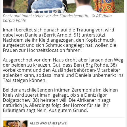
Deniz und Imani stehen vor der Standesbeamtin. ©
RTL/Julia
Carola Pohle
Imani bereitet sich danach auf die Trauung vor, wird
dabei von Daniela (Berrit Arnold, 51) unterstützt.
Nachdem sie ihr Kleid angezogen, den Kopfschmuck
aufgesetzt und sich Schmuck angelegt hat, wollen die
Frauen zur Hochzeitslocation fahren.
Ausgerechnet vor dem Haus droht aber Jansen den Weg
der beiden zu kreuzen. Gut, dass Ben (Jörg Rohde, 38)
vorbeikommt und den Ausländerbehörden-Mitarbeiter
ablenken kann, sodass Imani und Daniela unbemerkt ins
Taxi steigen können.
Bei der anschließenden intimen Zeremonie im kleinen
Kreis wird zuerst Imani gefragt, ob sie Deniz (Igor
Dolgatschew, 38) heiraten will. Die Afrikanerin sagt
natürlich Ja. Allerdings folgt der Horror für sie: Ihr
Bräutigam sagt Nein. Aus gutem Grund.
ALLES WAS ZÄHLT (AWZ)