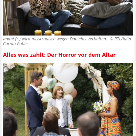
Imani (r.) wird misstrauisch wegen Danielas Verhalten. ©
RTL/Julia
Carola Pohle
Alles was zählt: Der Horror vor dem Altar