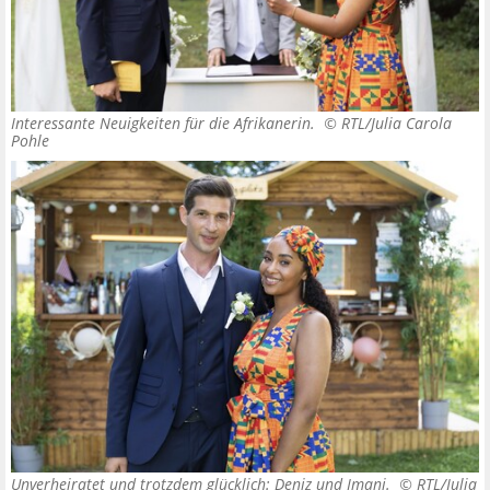
Interessante Neuigkeiten für die Afrikanerin. ©
RTL/Julia Carola
Pohle
Unverheiratet und trotzdem glücklich: Deniz und Imani. ©
RTL/Julia