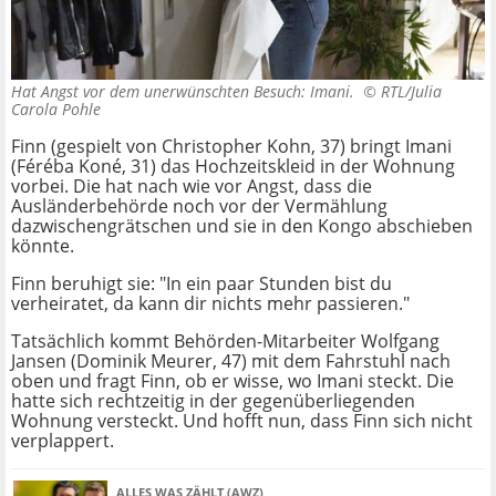
Hat Angst vor dem unerwünschten Besuch: Imani. ©
RTL/Julia
Carola Pohle
Finn (gespielt von Christopher Kohn, 37) bringt Imani
(Féréba Koné, 31) das Hochzeitskleid in der Wohnung
vorbei. Die hat nach wie vor Angst, dass die
Ausländerbehörde noch vor der Vermählung
dazwischengrätschen und sie in den Kongo abschieben
könnte.
Finn beruhigt sie: "In ein paar Stunden bist du
verheiratet, da kann dir nichts mehr passieren."
Tatsächlich kommt Behörden-Mitarbeiter Wolfgang
Jansen (Dominik Meurer, 47) mit dem Fahrstuhl nach
oben und fragt Finn, ob er wisse, wo Imani steckt. Die
hatte sich rechtzeitig in der gegenüberliegenden
Wohnung versteckt. Und hofft nun, dass Finn sich nicht
verplappert.
ALLES WAS ZÄHLT (AWZ)