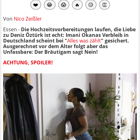
❤️
😂
😱
🔥
😥
👏
Von
Nico Zeißler
Essen -
Die Hochzeitsvorbereitungen laufen, die Liebe
zu Deniz Öztürk ist echt: Imani Okanas Verbleib in
Deutschland scheint bei "
Alles was zählt
" gesichert.
Ausgerechnet vor dem Alter folgt aber das
Unfassbare: Der Bräutigam sagt Nein!
ACHTUNG, SPOILER!