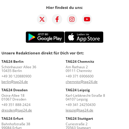
Hier findest du uns:
Unsere Redaktionen direkt für Dich vor Ort:
TAG24 Berlin
TAG24 Chemnitz
Schönhauser Allee 36
Am Rathaus 2
10435 Berlin
09111 Chemnitz
+49 30 120880900
+49 371 6906600
berlin@tag24.de
chemnitz@tag24.de
TAG24 Dresden
TAG24 Leipzig
Ostra-Allee 18
Karl-Liebknecht-Straße 8
01067 Dresden
04107 Leipzig
+49 351 888-2424
+49 341 24250430
dresden@tag24.de
leipzig@tag24.de
TAG24 Erfurt
TAG24 Stuttgart
Bahnhofstraße 38
Curiestraße 2
99084 Erfurt
70563 Stuttgart