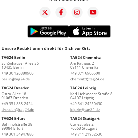
Unsere Redaktionen direkt für Dich vor Ort:
TAG24 Berlin
TAG24 Chemnitz
Schönhauser Allee 36
Am Rathaus 2
10435 Berlin
09111 Chemnitz
+49 30 120880900
+49 371 6906600
berlin@tag24.de
chemnitz@tag24.de
TAG24 Dresden
TAG24 Leipzig
Ostra-Allee 18
Karl-Liebknecht-Straße 8
01067 Dresden
04107 Leipzig
+49 351 888-2424
+49 341 24250430
dresden@tag24.de
leipzig@tag24.de
TAG24 Erfurt
TAG24 Stuttgart
Bahnhofstraße 38
Curiestraße 2
99084 Erfurt
70563 Stuttgart
+49 361 34947880
+49 711 21952530