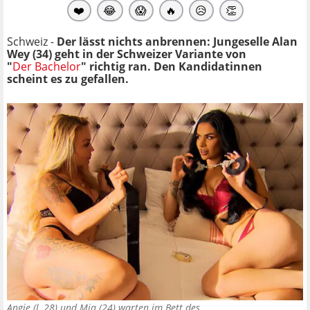
❤️
😂
😱
🔥
😥
👏
Schweiz -
Der lässt nichts anbrennen: Jungeselle Alan
Wey (34) geht in der Schweizer Variante von
"
Der Bachelor
" richtig ran. Den Kandidatinnen
scheint es zu gefallen.
Angie (l.,28) und Mia (24) warten im Bett des