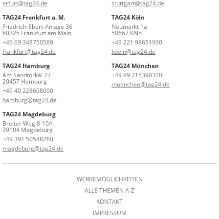
erfurt@tag24.de
stuttgart@tag24.de
TAG24 Frankfurt a. M.
TAG24 Köln
Friedrich-Ebert-Anlage 36
Neumarkt 1a
60325 Frankfurt am Main
50667 Köln
+49 69 348750580
+49 221 98651990
frankfurt@tag24.de
koeln@tag24.de
TAG24 Hamburg
TAG24 München
Am Sandtorkai 77
+49 89 215390320
20457 Hamburg
muenchen@tag24.de
+49 40 228608090
hamburg@tag24.de
TAG24 Magdeburg
Breiter Weg 8-10A
39104 Magdeburg
+49 391 50548260
magdeburg@tag24.de
WERBEMÖGLICHKEITEN
ALLE THEMEN A-Z
KONTAKT
IMPRESSUM