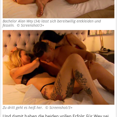
Bachelor Alan Wey (34) lässt sich bereitwillig entkleiden und
fesseln. ©
Screenshot/3+
Zu dritt geht es heiß her. ©
Screenshot/3+
Und damit haben die beiden vollen Erfolg: Für Wey sei