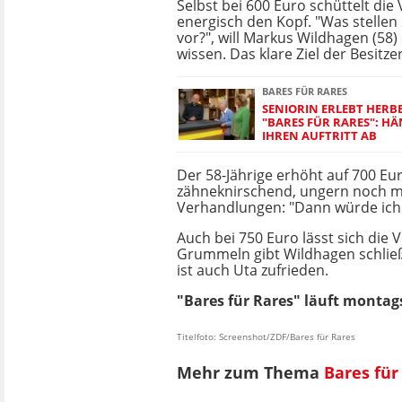
Selbst bei 600 Euro schüttelt die
energisch den Kopf. "Was stellen 
vor?", will Markus Wildhagen (58)
wissen. Das klare Ziel der Besitze
BARES FÜR RARES
SENIORIN ERLEBT HERBE
"BARES FÜR RARES": H
IHREN AUFTRITT AB
Der 58-Jährige erhöht auf 700 Eu
zähneknirschend, ungern noch me
Verhandlungen: "Dann würde ich
Auch bei 750 Euro lässt sich die 
Grummeln gibt Wildhagen schließli
ist auch Uta zufrieden.
"Bares für Rares" läuft montags
Titelfoto: Screenshot/ZDF/Bares für Rares
Mehr zum Thema
Bares für