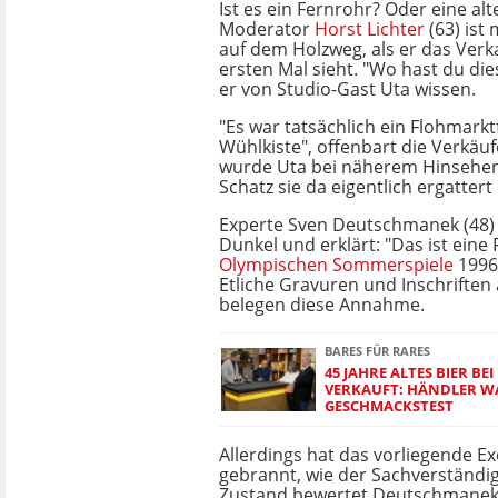
Ist es ein Fernrohr? Oder eine a
Moderator
Horst Lichter
(63) ist 
auf dem Holzweg, als er das Ver
ersten Mal sieht. "Wo hast du dies
er von Studio-Gast Uta wissen.
"Es war tatsächlich ein Flohmark
Wühlkiste", offenbart die Verkäuf
wurde Uta bei näherem Hinsehen
Schatz sie da eigentlich ergattert 
Experte Sven Deutschmanek (48) b
Dunkel und erklärt: "Das ist eine 
Olympischen Sommerspiele
1996 
Etliche Gravuren und Inschriften
belegen diese Annahme.
BARES FÜR RARES
45 JAHRE ALTES BIER BE
VERKAUFT: HÄNDLER W
GESCHMACKSTEST
Allerdings hat das vorliegende E
gebrannt, wie der Sachverständig
Zustand bewertet Deutschmanek a