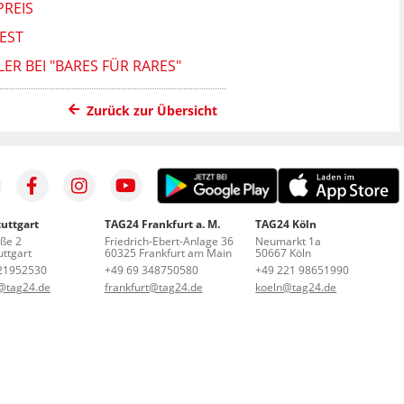
PREIS
EST
R BEI "BARES FÜR RARES"
Zurück zur Übersicht
uttgart
TAG24 Frankfurt a. M.
TAG24 Köln
aße 2
Friedrich-Ebert-Anlage 36
Neumarkt 1a
ttgart
60325 Frankfurt am Main
50667 Köln
21952530
+49 69 348750580
+49 221 98651990
t@tag24.de
frankfurt@tag24.de
koeln@tag24.de