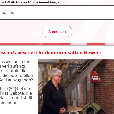
eine E-Mail-Adresse für die Anmeldung an
Anmelden
eschick beschert Verkäuferin satten Gewinn
lossen, auch für
s verkaufen zu
r daraufhin die
 die potenziellen
 Geld auszugeben?
sch (52) bei der
d das Gebote, die
elassen und stellt
chen mehr