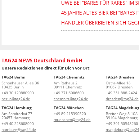
UWE BEI "BARES FÜR RARES" IM
45 JAHRE ALTES BIER BEI "BAR
HÄNDLER ÜBERBIETEN SICH GEGE
TAG24 NEWS Deutschland GmbH
Unsere Redaktionen direkt für Dich vor Ort:
TAG24 Berlin
TAG24 Chemnitz
TAG24 Dresden
Schönhauser Allee 36
Am Rathaus 2
Ostra-Allee 18
10435 Berlin
09111 Chemnitz
01067 Dresden
+49 30 120880900
+49 371 6906600
+49 351 888-2424
berlin@tag24.de
chemnitz@tag24.de
dresden@tag24.de
TAG24 Hamburg
TAG24 München
TAG24 Magdebur
Am Sandtorkai 77
+49 89 215390320
Breiter Weg 8-10A
20457 Hamburg
39104 Magdeburg
muenchen@tag24.de
+49 40 228608090
+49 391 50548260
hamburg@tag24.de
magdeburg@tag24