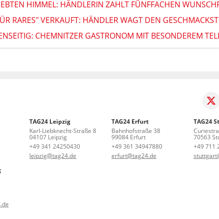
 SIEBTEN HIMMEL: HÄNDLERIN ZAHLT FÜNFFACHEN WUNSCH
ES FÜR RARES" VERKAUFT: HÄNDLER WAGT DEN GESCHMACKST
NSEITIG: CHEMNITZER GASTRONOM MIT BESONDEREM TELLE
TAG24 Leipzig
TAG24 Erfurt
TAG24 St
Karl-Liebknecht-Straße 8
Bahnhofstraße 38
Curiestr
04107 Leipzig
99084 Erfurt
70563 Stu
+49 341 24250430
+49 361 34947880
+49 711 
leipzig@tag24.de
erfurt@tag24.de
stuttgar
g
.de