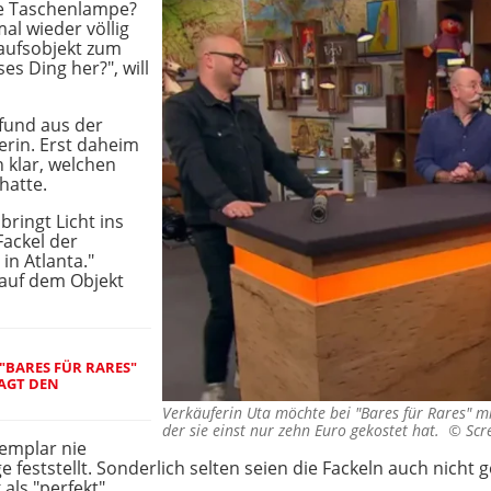
lte Taschenlampe?
mal wieder völlig
kaufsobjekt zum
es Ding her?", will
tfund aus der
erin. Erst daheim
 klar, welchen
hatte.
ringt Licht ins
Fackel der
in Atlanta."
 auf dem Objekt
I "BARES FÜR RARES"
AGT DEN
Verkäuferin Uta möchte bei "Bares für Rares" 
der sie einst nur zehn Euro gekostet hat. ©
Scr
xemplar nie
e feststellt. Sonderlich selten seien die Fackeln auch nich
ls "perfekt".