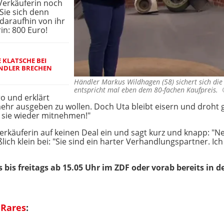
 Verkäuferin noch
Sie sich denn
 daraufhin von ihr
rin: 800 Euro!
 KLATSCHE BEI
ÄNDLER BRECHEN
Händler Markus Wildhagen (58) sichert sich die
entspricht mal eben dem 80-fachen Kaufpreis.
ro und erklärt
hr ausgeben zu wollen. Doch Uta bleibt eisern und droht 
 sie wieder mitnehmen!"
Verkäuferin auf keinen Deal ein und sagt kurz und knapp: "N
ch klein bei: "Sie sind ein harter Verhandlungspartner. Ich 
 bis freitags ab 15.05 Uhr im ZDF oder vorab bereits in d
 Rares
: