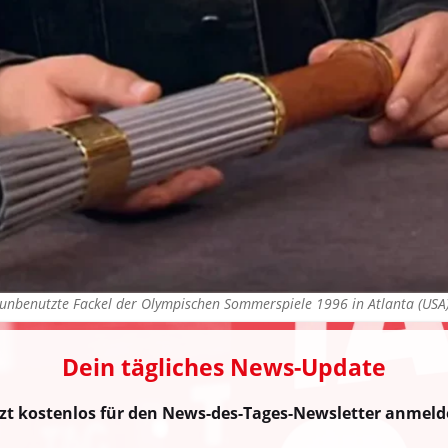
e unbenutzte Fackel der Olympischen Sommerspiele 1996 in Atlanta (US
Dein tägliches News-Update
tzt kostenlos für den News-des-Tages-Newsletter anmeld