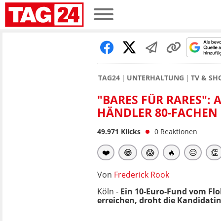
TAG24
UNTERHALTUNG
TV & S
"BARES FÜR RARES":
HÄNDLER 80-FACHEN 
49.971
Klicks
0
Reaktionen
❤️
😂
😱
🔥
😥
👏
Von
Frederick Rook
Köln -
Ein 10-Euro-Fund vom Flo
erreichen, droht die Kandidati