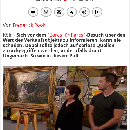
❤️
😂
😱
🔥
😥
👏
Von
Frederick Rook
Köln -
Sich vor dem "
Bares für Rares
"-Besuch über den
Wert des Verkaufsobjekts zu informieren, kann nie
schaden. Dabei sollte jedoch auf seriöse Quellen
zurückgegriffen werden, andernfalls droht
Ungemach. So wie in diesem Fall …