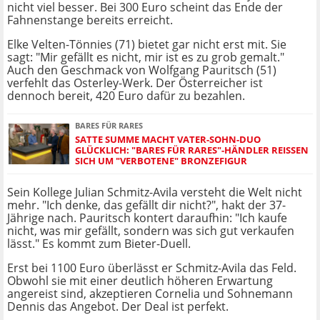
nicht viel besser. Bei 300 Euro scheint das Ende der
Fahnenstange bereits erreicht.
Elke Velten-Tönnies (71) bietet gar nicht erst mit. Sie
sagt: "Mir gefällt es nicht, mir ist es zu grob gemalt."
Auch den Geschmack von Wolfgang Pauritsch (51)
verfehlt das Osterley-Werk. Der Österreicher ist
dennoch bereit, 420 Euro dafür zu bezahlen.
BARES FÜR RARES
SATTE SUMME MACHT VATER-SOHN-DUO
GLÜCKLICH: "BARES FÜR RARES"-HÄNDLER REISSEN S
ICH UM "VERBOTENE" BRONZEFIGUR
Sein Kollege Julian Schmitz-Avila versteht die Welt nicht
mehr. "Ich denke, das gefällt dir nicht?", hakt der 37-
Jährige nach. Pauritsch kontert daraufhin: "Ich kaufe
nicht, was mir gefällt, sondern was sich gut verkaufen
lässt." Es kommt zum Bieter-Duell.
Erst bei 1100 Euro überlässt er Schmitz-Avila das Feld.
Obwohl sie mit einer deutlich höheren Erwartung
angereist sind, akzeptieren Cornelia und Sohnemann
Dennis das Angebot. Der Deal ist perfekt.