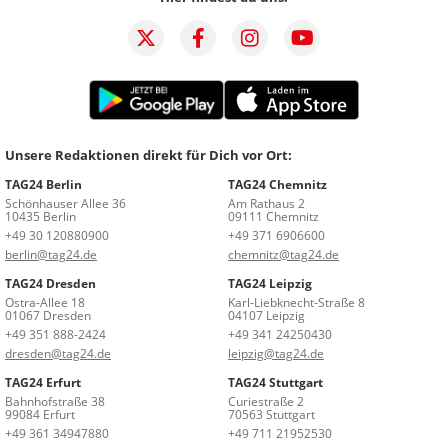
Unsere Redaktionen direkt für Dich vor Ort:
TAG24 Berlin
TAG24 Chemnitz
Schönhauser Allee 36
Am Rathaus 2
10435 Berlin
09111 Chemnitz
+49 30 120880900
+49 371 6906600
berlin@tag24.de
chemnitz@tag24.de
TAG24 Dresden
TAG24 Leipzig
Ostra-Allee 18
Karl-Liebknecht-Straße 8
01067 Dresden
04107 Leipzig
+49 351 888-2424
+49 341 24250430
dresden@tag24.de
leipzig@tag24.de
TAG24 Erfurt
TAG24 Stuttgart
Bahnhofstraße 38
Curiestraße 2
99084 Erfurt
70563 Stuttgart
+49 361 34947880
+49 711 21952530