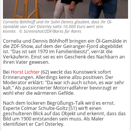
Cornelia Böhlhoff und ihr Sohn Dennis glauben, dass ihr Öl-
Gemälde von Carl Osterley satte 10.000 Euro wert sein
könnte. ©
Screenshot/ZDF/Bares für Rares
Cornelia und Dennis Böhlhoff bringen ein Öl-Gemälde in
die ZDF-Show, auf dem der Geiranger-Fjord abgebildet
ist. "Das ist seit 1970 im Familienbesitz", verrät die
Verkäuferin. Einst sei es ein Geschenk des Nachbarn an
ihren Vater gewesen.
Bei
Horst Lichter
(62) weckt das Kunstwerk sofort
Erinnerungen. Allerdings keine allzu positiven. Der
Moderator erklärt: "Da war ich auch schon, es war sehr
kalt." Als passionierter Motorradfahrer bevorzugt er
wohl eher die wärmeren Gefilde.
Nach dem lockeren Begrüßungs-Talk wird es ernst.
Experte Colmar Schulte-Goltz (51) wirft einen
geschulteren Blick auf das Objekt und erkennt, dass das
Bild um 1900 entstanden sein muss. Als Maler
identifiziert er Carl Osterley.