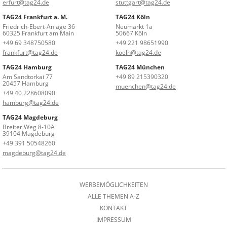
erfurt@tag24.de
stuttgart@tag24.de
TAG24 Frankfurt a. M.
TAG24 Köln
Friedrich-Ebert-Anlage 36
Neumarkt 1a
60325 Frankfurt am Main
50667 Köln
+49 69 348750580
+49 221 98651990
frankfurt@tag24.de
koeln@tag24.de
TAG24 Hamburg
TAG24 München
Am Sandtorkai 77
+49 89 215390320
20457 Hamburg
muenchen@tag24.de
+49 40 228608090
hamburg@tag24.de
TAG24 Magdeburg
Breiter Weg 8-10A
39104 Magdeburg
+49 391 50548260
magdeburg@tag24.de
WERBEMÖGLICHKEITEN
ALLE THEMEN A-Z
KONTAKT
IMPRESSUM