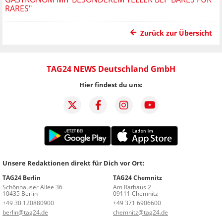
RARES"
Zurück zur Übersicht
TAG24 NEWS Deutschland GmbH
Hier findest du uns:
Unsere Redaktionen direkt für Dich vor Ort:
TAG24 Berlin
TAG24 Chemnitz
Schönhauser Allee 36
Am Rathaus 2
10435 Berlin
09111 Chemnitz
+49 30 120880900
+49 371 6906600
berlin@tag24.de
chemnitz@tag24.de