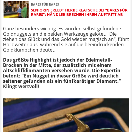
BARES FÜR RARES
SENIORIN ERLEBT HERBE KLATSCHE BEI "BARES FÜR
RARES": HÄNDLER BRECHEN IHREN AUFTRITT AB
Ganz besonders wichtig: Es wurden selbst gefundene
Goldnuggets an die beiden Werkzeuge gelötet. "Die
ziehen das Glück und das Gold wieder magisch an", führt
Horz weiter aus, während sie auf die beeindruckenden
Goldklümpchen deutet.
Das größte Highlight ist jedoch der Edelmetall-
Brocken in der Mitte, der zusätzlich mit einem
Altschliffdiamanten versehen wurde. Die Expertin
betont: "Ein Nugget in dieser Größe wird deutlich
seltener gefunden als ein fünfkarätiger Diamant."
Klingt wertvoll!