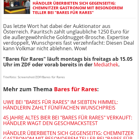
HÄNDLER ÜBERBIETEN SICH GEGENSEITIG:
CHEMNITZER GASTRONOM MIT BESONDEREM
TELLER BEI "BARES FÜR RARES"
Das letzte Wort hat dabei der Auktionator aus
Österreich. Pauritsch zahlt unglaubliche 1250 Euro für
die außergewöhnliche Goldnugget-Brosche. Expertise
verdoppelt, Wunschpreis fast verzehnfacht: Diesen Deal
kann Volkmar nicht ablehnen. Wow!
"Bares für Rares" läuft montags bis freitags ab 15.05
Uhr im ZDF oder vorab bereits in der
Mediathek
.
Titelfoto: Screenshot/ZDF/Bares für Rares
Mehr zum Thema
Bares für Rares
:
UWE BEI "BARES FÜR RARES" IM SIEBTEN HIMMEL:
HÄNDLERIN ZAHLT FÜNFFACHEN WUNSCHPREIS
45 JAHRE ALTES BIER BEI "BARES FÜR RARES" VERKAUFT:
HÄNDLER WAGT DEN GESCHMACKSTEST
HÄNDLER ÜBERBIETEN SICH GEGENSEITIG: CHEMNITZER
GASTRONOM MIT BESONDEREM TELLER BEI "BARES FÜR