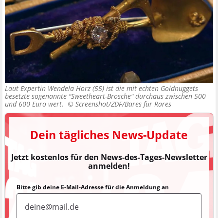
Laut Expertin Wendela Horz (55) ist die mit echten Goldnuggets
besetzte sogenannte "Sweetheart-Brosche" durchaus zwischen 500
und 600 Euro wert. ©
Screenshot/ZDF/Bares für Rares
Dein tägliches News-Update
Jetzt kostenlos für den News-des-Tages-Newsletter
anmelden!
Bitte gib deine E-Mail-Adresse für die Anmeldung an