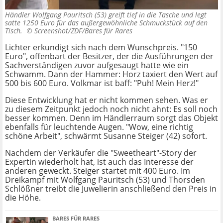
Händler Wolfgang Pauritsch (53) greift tief in die Tasche und legt
satte 1250 Euro für das außergewöhnliche Schmuckstück auf den
Tisch. ©
Screenshot/ZDF/Bares für Rares
Lichter erkundigt sich nach dem Wunschpreis. "150
Euro", offenbart der Besitzer, der die Ausführungen der
Sachverständigen zuvor aufgesaugt hatte wie ein
Schwamm. Dann der Hammer: Horz taxiert den Wert auf
500 bis 600 Euro. Volkmar ist baff: "Puh! Mein Herz!"
Diese Entwicklung hat er nicht kommen sehen. Was er
zu diesem Zeitpunkt jedoch noch nicht ahnt: Es soll noch
besser kommen. Denn im Händlerraum sorgt das Objekt
ebenfalls für leuchtende Augen. "Wow, eine richtig
schöne Arbeit", schwärmt Susanne Steiger (42) sofort.
Nachdem der Verkäufer die "Sweetheart"-Story der
Expertin wiederholt hat, ist auch das Interesse der
anderen geweckt. Steiger startet mit 400 Euro. Im
Dreikampf mit Wolfgang Pauritsch (53) und Thorsden
Schlößner treibt die Juwelierin anschließend den Preis in
die Höhe.
BARES FÜR RARES