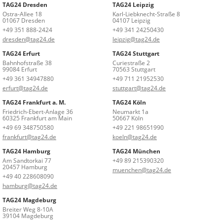
TAG24 Dresden
TAG24 Leipzig
Ostra-Allee 18
Karl-Liebknecht-Straße 8
01067 Dresden
04107 Leipzig
+49 351 888-2424
+49 341 24250430
dresden@tag24.de
leipzig@tag24.de
TAG24 Erfurt
TAG24 Stuttgart
Bahnhofstraße 38
Curiestraße 2
99084 Erfurt
70563 Stuttgart
+49 361 34947880
+49 711 21952530
erfurt@tag24.de
stuttgart@tag24.de
TAG24 Frankfurt a. M.
TAG24 Köln
Friedrich-Ebert-Anlage 36
Neumarkt 1a
60325 Frankfurt am Main
50667 Köln
+49 69 348750580
+49 221 98651990
frankfurt@tag24.de
koeln@tag24.de
TAG24 Hamburg
TAG24 München
Am Sandtorkai 77
+49 89 215390320
20457 Hamburg
muenchen@tag24.de
+49 40 228608090
hamburg@tag24.de
TAG24 Magdeburg
Breiter Weg 8-10A
39104 Magdeburg