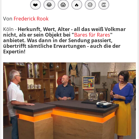
❤️
😂
😱
🔥
😥
👏
Von
Frederick Rook
Köln -
Herkunft, Wert, Alter - all das weiß Volkmar
nicht, als er sein Objekt bei "
Bares für Rares
"
anbietet. Was dann in der Sendung passiert,
übertrifft sämtliche Erwartungen - auch die der
Expertin!